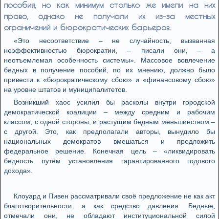
пособия, но как минимум столько же имели на них
право, однако не получали их из‑за местных
ограничений и бюрократических барьеров.
«Это несоответствие – не случайность, вызванная
неэффективностью бюрократии, – писали они, – а
неотъемлемая особенность системы». Массовое вовлечение
бедных в получение пособий, по их мнению, должно было
привести к «бюрократическому сбою» и «финансовому сбою»
на уровне штатов и муниципалитетов.
Возникший хаос усилил бы расколы внутри городской
демократической коалиции – между средним и рабочим
классом, с одной стороны, и растущим бедным меньшинством –
с другой. Это, как предполагали авторы, вынудило бы
национальных демократов вмешаться и предложить
федеральное решение. Конечная цель – «ликвидировать
бедность путём установления гарантированного годового
дохода».
Клоуард и Пивен рассматривали своё предложение не как акт
благотворительности, а как средство давления. Бедные,
отмечали они, не обладают институциональной силой