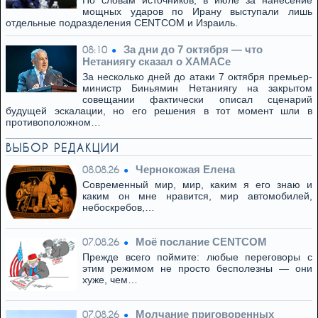
По словам источников, в июле за нанесение
мощных ударов по Ирану выступали лишь
отдельные подразделения CENTCOM и Израиль.
За дни до 7 октября — что
08:10
Нетаниягу сказал о ХАМАСе
За несколько дней до атаки 7 октября премьер-
министр Биньямин Нетаниягу на закрытом
совещании фактически описал сценарий
будущей эскалации, но его решения в тот момент шли в
противоположном…
ВЫБОР РЕДАКЦИИ
Чернокожая Елена
08.08.26
Современный мир, мир, каким я его знаю и
каким он мне нравится, мир автомобилей,
небоскребов,…
Моё послание CENTCOM
07.08.26
Прежде всего поймите: любые переговоры с
этим режимом не просто бесполезны — они
хуже, чем…
Молчание приговоренных
07.08.26