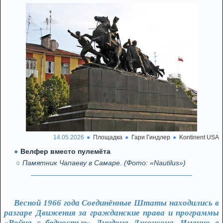
14.05.2026
Площадка
Гари Гиндлер
Kontinent USA
Велфер вместо пулемёта
Памятник Чапаеву в Самаре. (Фото: «Nautilus»)
Весной 1966 года Соединённые Штаты находились в
разгаре Движения за гражданские права и программы
«Война с бедностью» Линдона Джонсона. Именно в