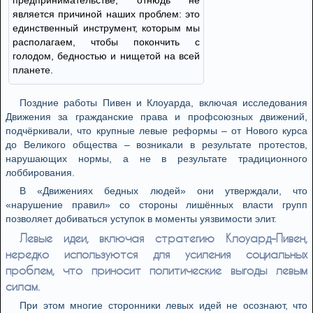
предпринимательстве, отнюдь не
является причиной наших проблем: это
единственный инструмент, которым мы
располагаем, чтобы покончить с
голодом, бедностью и нищетой на всей
планете.
Поздние работы Пивен и Клоуарда, включая исследования
Движения за гражданские права и профсоюзных движений,
подчёркивали, что крупные левые реформы – от Нового курса
до Великого общества – возникали в результате протестов,
нарушающих нормы, а не в результате традиционного
лоббирования.
В «Движениях бедных людей» они утверждали, что
«нарушение правил» со стороны лишённых власти групп
позволяет добиваться уступок в моменты уязвимости элит.
Левые идеи, включая стратегию Клоуард–Пивен,
нередко используются для усиления социальных
проблем, что приносит политические выгоды левым
силам.
При этом многие сторонники левых идей не осознают, что