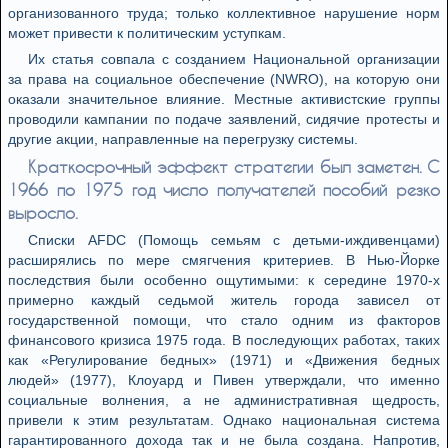
организованного труда; только коллективное нарушение норм
может привести к политическим уступкам.
Их статья совпала с созданием Национальной организации
за права на социальное обеспечение (NWRO), на которую они
оказали значительное влияние. Местные активистские группы
проводили кампании по подаче заявлений, сидячие протесты и
другие акции, направленные на перегрузку системы.
Краткосрочный эффект стратегии был заметен. С
1966 по 1975 год число получателей пособий резко
выросло.
Списки AFDC (Помощь семьям с детьми‑иждивенцами)
расширялись по мере смягчения критериев. В Нью‑Йорке
последствия были особенно ощутимыми: к середине 1970‑х
примерно каждый седьмой житель города зависел от
государственной помощи, что стало одним из факторов
финансового кризиса 1975 года. В последующих работах, таких
как «Регулирование бедных» (1971) и «Движения бедных
людей» (1977), Клоуард и Пивен утверждали, что именно
социальные волнения, а не административная щедрость,
привели к этим результатам. Однако национальная система
гарантированного дохода так и не была создана. Напротив,