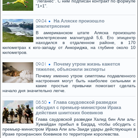
"Леганес". С ним подписан контракт по формуле
"1+1".
На Аляске произошло
09:04
землетрясение
В американском штате Аляска произошло
землетрясение магнитудой 5,6. Его эпицентр
находился в отдаленном районе, в 170
километрах к юго-западу от Анкориджа, на глубине около 10
километров.
Почему утром жизнь кажется
09:01
тяжелее, объяснили эксперты
Почему именно утром симптомы подавленного
настроения могут быть наиболее сильными и
какие простые привычки помогают сделать
начало дня значительно легче.
Глава саудовской разведки
08:50
обсудил с премьер-министром Ирака
действия шиитских боевиков
Глава саудовской разведки Халид бин Али аль-
Хумайдан прибыл в Багдад, чтобы обсудить с
премьер-министром Ирака Али аль-Заиди удары действующих в
Ираке проиранских боевиков по территории королевства.