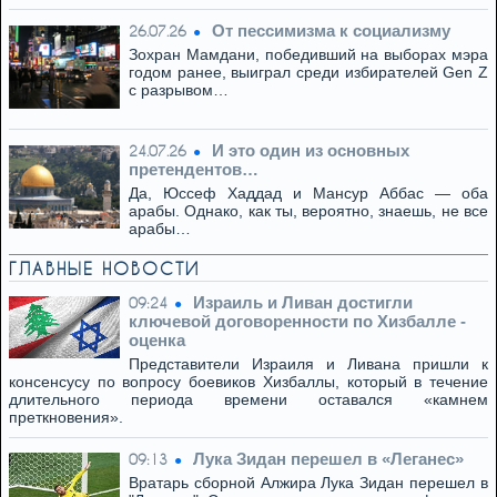
От пессимизма к социализму
26.07.26
Зохран Мамдани, победивший на выборах мэра
годом ранее, выиграл среди избирателей Gen Z
с разрывом…
И это один из основных
24.07.26
претендентов…
Да, Юссеф Хаддад и Мансур Аббас — оба
арабы. Однако, как ты, вероятно, знаешь, не все
арабы…
ГЛАВНЫЕ НОВОСТИ
Израиль и Ливан достигли
09:24
ключевой договоренности по Хизбалле -
оценка
Представители Израиля и Ливана пришли к
консенсусу по вопросу боевиков Хизбаллы, который в течение
длительного периода времени оставался «камнем
преткновения».
Лука Зидан перешел в «Леганес»
09:13
Вратарь сборной Алжира Лука Зидан перешел в