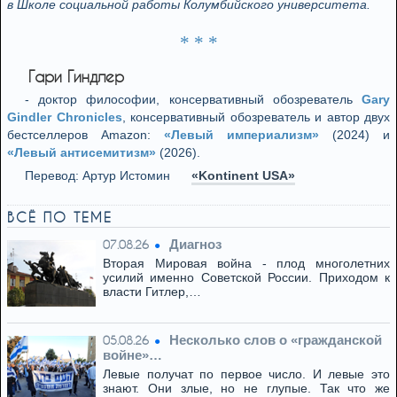
в Школе социальной работы Колумбийского университета.
* * *
Гари Гиндлер
- доктор философии, консервативный обозреватель
Gary
Gindler Chronicles
, консервативный обозреватель и автор двух
бестселлеров Amazon:
«Левый империализм»
(2024) и
«Левый антисемитизм»
(2026).
Перевод: Артур Истомин
«Kontinent USA»
ВСЁ ПО ТЕМЕ
Диагноз
07.08.26
Вторая Мировая война - плод многолетних
усилий именно Советской России. Приходом к
власти Гитлер,…
Несколько слов о «гражданской
05.08.26
войне»…
Левые получат по первое число. И левые это
знают. Они злые, но не глупые. Так что же