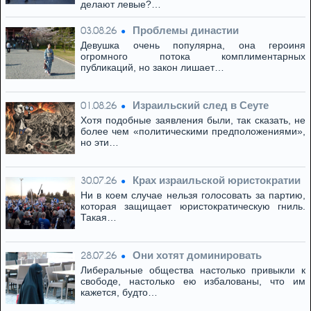
делают левые?…
Проблемы династии
03.08.26
Девушка очень популярна, она героиня
огромного потока комплиментарных
публикаций, но закон лишает…
Израильский след в Сеуте
01.08.26
Хотя подобные заявления были, так сказать, не
более чем «политическими предположениями»,
но эти…
Крах израильской юристократии
30.07.26
Ни в коем случае нельзя голосовать за партию,
которая защищает юристократическую гниль.
Такая…
Они хотят доминировать
28.07.26
Либеральные общества настолько привыкли к
свободе, настолько ею избалованы, что им
кажется, будто…