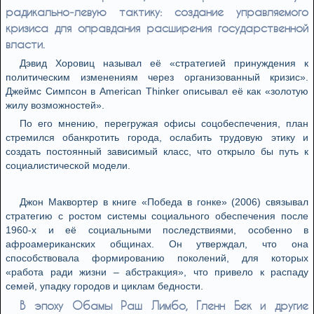
радикально‑левую тактику: создание управляемого
кризиса для оправдания расширения государственной
власти.
Дэвид Хоровиц называл её «стратегией принуждения к
политическим изменениям через организованный кризис».
Джеймс Симпсон в American Thinker описывал её как «золотую
жилу возможностей».
По его мнению, перегружая офисы соцобеспечения, план
стремился обанкротить города, ослабить трудовую этику и
создать постоянный зависимый класс, что открыло бы путь к
социалистической модели.
Джон Маквортер в книге «Победа в гонке» (2006) связывал
стратегию с ростом системы социального обеспечения после
1960‑х и её социальными последствиями, особенно в
афроамериканских общинах. Он утверждал, что она
способствовала формированию поколений, для которых
«работа ради жизни – абстракция», что привело к распаду
семей, упадку городов и циклам бедности.
В эпоху Обамы Раш Лимбо, Гленн Бек и другие