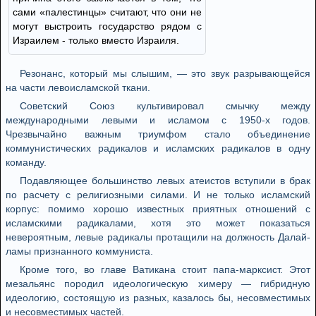
сами «палестинцы» считают, что они не
могут выстроить государство рядом с
Израилем - только вместо Израиля.
Резонанс, который мы слышим, — это звук разрывающейся
на части левоисламской ткани.
Советский Союз культивировал смычку между
международными левыми и исламом с 1950-х годов.
Чрезвычайно важным триумфом стало объединение
коммунистических радикалов и исламских радикалов в одну
команду.
Подавляющее большинство левых атеистов вступили в брак
по расчету с религиозными силами. И не только исламский
корпус: помимо хорошо известных приятных отношений с
исламскими радикалами, хотя это может показаться
невероятным, левые радикалы протащили на должность Далай-
ламы признанного коммуниста.
Кроме того, во главе Ватикана стоит папа-марксист. Этот
мезальянс породил идеологическую химеру — гибридную
идеологию, состоящую из разных, казалось бы, несовместимых
и несовместимых частей.