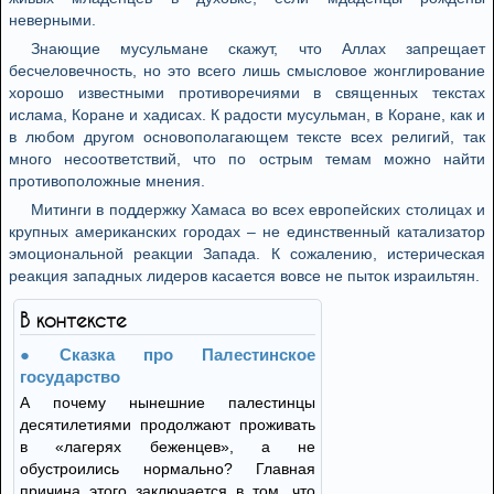
неверными.
Знающие мусульмане скажут, что Аллах запрещает
бесчеловечность, но это всего лишь смысловое жонглирование
хорошо известными противоречиями в священных текстах
ислама, Коране и хадисах. К радости мусульман, в Коране, как и
в любом другом основополагающем тексте всех религий, так
много несоответствий, что по острым темам можно найти
противоположные мнения.
Митинги в поддержку Хамаса во всех европейских столицах и
крупных американских городах – не единственный катализатор
эмоциональной реакции Запада. К сожалению, истерическая
реакция западных лидеров касается вовсе не пыток израильтян.
В контексте
Сказка про Палестинское
государство
А почему нынешние палестинцы
десятилетиями продолжают проживать
в «лагерях беженцев», а не
обустроились нормально? Главная
причина этого заключается в том, что