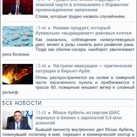
опасной черте в отношениях с Израилем:
провокационное заявление
Слова, которые трудно назвать случайными.
Назван продукт, который
13:46
буквально «выращивает» раковые клетки
Как оказалось, соблюдение низкоуглеводных
диет, может в разы снизить риск развития рака.
Тогда как обилие сахара, наоборот, увеличивает
риск болезни.
На грани эвакуации — критическая
13:46
ситуация в Кирьят-Арбе
Огонь распространяется на холме в северной
части населенного пункта и приближается к
трассе 60, пожарным мешают ветер и сложный
рельеф.
ВСЕ НОВОСТИ
Моше Арбель из партии ШАС
13:43
перешел в бизнес с зарплатой 3,4 млн
шекелей
Бывший министр внутренних дел Моше Арбель,
покинувший политику в мае, перешел в коммерческий сектор и