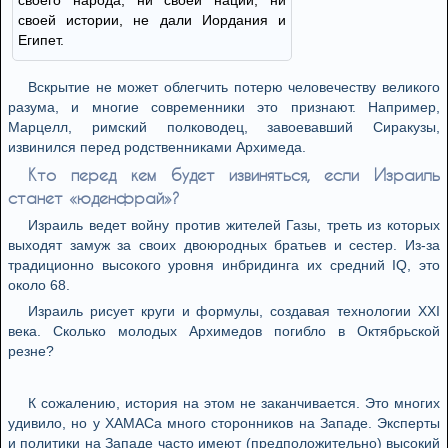
своего народа, ни своей нации, ни
своей истории, не дали Иордания и
Египет.
Вскрытие не может облегчить потерю человечеству великого
разума, и многие современники это признают. Например,
Марцелл, римский полководец, завоевавший Сиракузы,
извинился перед родственниками Архимеда.
Кто перед кем будет извиняться, если Израиль
станет «юденфрай»?
Израиль ведет войну против жителей Газы, треть из которых
выходят замуж за своих двоюродных братьев и сестер. Из-за
традиционно высокого уровня инбридинга их средний IQ, это
около 68.
Израиль рисует круги и формулы, создавая технологии XXI
века. Сколько молодых Архимедов погибло в Октябрьской
резне?
К сожалению, история на этом не заканчивается. Это многих
удивило, но у ХАМАСа много сторонников на Западе. Эксперты
и политики на Западе часто имеют (предположительно) высокий