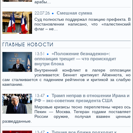
арабы…
Смешная сумма
22.07.26
Суд полностью поддержал позицию префекта. В
постановлении написано, что «палестинский
флаг – не…
ГЛАВНЫЕ НОВОСТИ
«Положение безнадежно»:
13:51
оппозиция трещит — что происходит
внутри блока
Внутренний конфликт в лагере оппозиции
усиливается: Беннет критикует Айзенкота, но
сам сталкивается с падением рейтингов и критикой за слабую
кампанию.
Трамп неправ в отношении Ирана и
13:47
РФ – экс-советник президента США
Мировые кризисы тесно переплетены через ось
Пекин — Москва. Тегеран годами поставляет
России оружие, получая взамен ценные
разведданные.
Турция все ближе подходит к
13:47