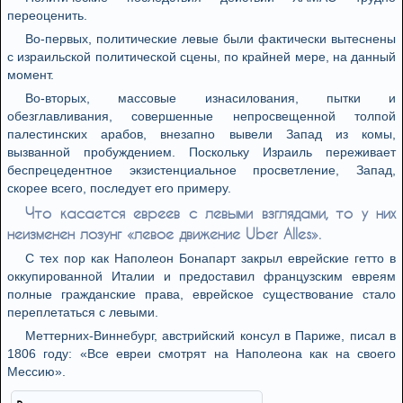
переоценить.
Во-первых, политические левые были фактически вытеснены
с израильской политической сцены, по крайней мере, на данный
момент.
Во-вторых, массовые изнасилования, пытки и
обезглавливания, совершенные непросвещенной толпой
палестинских арабов, внезапно вывели Запад из комы,
вызванной пробуждением. Поскольку Израиль переживает
беспрецедентное экзистенциальное просветление, Запад,
скорее всего, последует его примеру.
Что касается евреев с левыми взглядами, то у них
неизменен лозунг «левое движение Uber Alles».
С тех пор как Наполеон Бонапарт закрыл еврейские гетто в
оккупированной Италии и предоставил французским евреям
полные гражданские права, еврейское существование стало
переплетаться с левыми.
Меттерних-Виннебург, австрийский консул в Париже, писал в
1806 году: «Все евреи смотрят на Наполеона как на своего
Мессию».