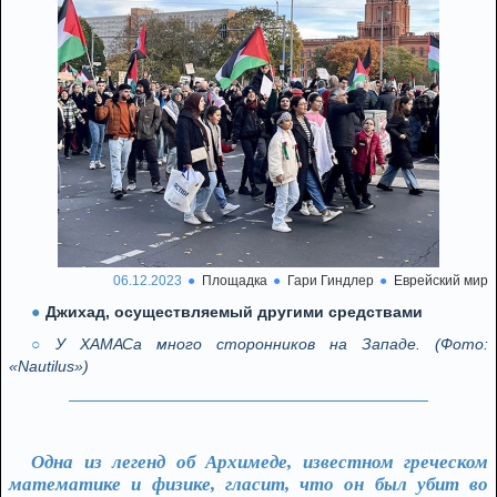
06.12.2023
Площадка
Гари Гиндлер
Еврейский мир
Джихад, осуществляемый другими средствами
У ХАМАСа много сторонников на Западе. (Фото:
«Nautilus»)
Одна из легенд об Архимеде, известном греческом
математике и физике, гласит, что он был убит во