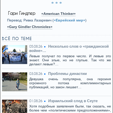
* * *
Гари Гиндлер
«American Thinker»
Перевод: Ривка Лазаревич (
«Еврейский мир»
)
«Gary Gindler Chronicles»
ВСЁ ПО ТЕМЕ
Несколько слов о «гражданской
05.08.26
войне»…
Левые получат по первое число. И левые это
знают. Они злые, но не глупые. Так что же
делают левые?…
Проблемы династии
03.08.26
Девушка очень популярна, она героиня
огромного потока комплиментарных
публикаций, но закон лишает…
Израильский след в Сеуте
01.08.26
Хотя подобные заявления были, так сказать, не
более чем «политическими предположениями»,