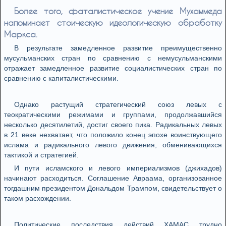
Более того, фаталистическое учение Мухаммеда
напоминает стоическую идеологическую обработку
Маркса.
В результате замедленное развитие преимущественно
мусульманских стран по сравнению с немусульманскими
отражает замедленное развитие социалистических стран по
сравнению с капиталистическими.
Однако растущий стратегический союз левых с
теократическими режимами и группами, продолжавшийся
несколько десятилетий, достиг своего пика. Радикальных левых
в 21 веке нехватает, что положило конец эпохе воинствующего
ислама и радикального левого движения, обменивающихся
тактикой и стратегией.
И пути исламского и левого империализмов (джихадов)
начинают расходиться. Соглашение Авраама, организованное
тогдашним президентом Дональдом Трампом, свидетельствует о
таком расхождении.
Политические последствия действий ХАМАС трудно