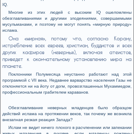
IQ.
Многие из этих людей с высоким IQ ошеломлены
обезглавливаниями и другими злодеяниями, совершаемыми
мусульманами, и поэтому не могут понять «мирную природу»
ислама.
Она «мирная», потому что, согласно Корану,
истребление всех евреев, христиан, буддистов и всех
других кафиров (неверных), включая атеистов,
приведет к окончательному установлению мира на
планете.
Поклонники Полумесяца неустанно работают над этой
программой с VII века. Недавнее варварство населения Газы не
отклоняется ни на йоту от догм, провозглашенных Мухаммедом,
профессиональным грабителем караванов.
Обезглавливание неверных младенцев было образцом
действий ислама на протяжении веков, так почему же возникла
внезапная резкая реакция Запада?
Ислам не видит ничего плохого в расчленении или запекании
живых младенцев в духовке, если мдаденцы рождены