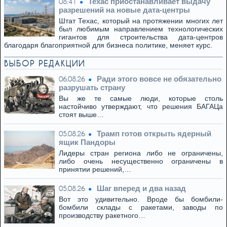
Техас приостанавливает выдачу
08:41
разрешений на новые дата-центры
Штат Техас, который на протяжении многих лет
был любимым направлением технологических
гигантов для строительства дата-центров
благодаря благоприятной для бизнеса политике, меняет курс.
ВЫБОР РЕДАКЦИИ
Ради этого вовсе не обязательно
06.08.26
разрушать страну
Вы же те самые люди, которые столь
настойчиво утверждают, что решения БАГАЦа
стоят выше…
Трамп готов открыть ядерный
05.08.26
ящик Пандоры
Лидеры стран региона либо не ограничены,
либо очень несущественно ограничены в
принятии решений,…
Шаг вперед и два назад
05.08.26
Вот это удивительно. Вроде бы бомбили-
бомбили склады с ракетами, заводы по
производству ракетного…