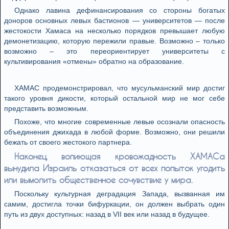
Однако лавина дефинансирования со стороны богатых
доноров основных левых бастионов — университетов — после
жестокости Хамаса на несколько порядков превышает любую
демонетизацию, которую пережили правые. Возможно – только
возможно – это переориентирует университеты с
культивирования «отмены» обратно на образование.
ХАМАС продемонстрировал, что мусульманский мир достиг
такого уровня дикости, который остальной мир не мог себе
представить возможным.
Похоже, что многие современные левые осознали опасность
объединения джихада в любой форме. Возможно, они решили
бежать от своего жестокого партнера.
Наконец, вопиющая кровожадность ХАМАСа
вынудила Израиль отказаться от всех попыток угодить
или вымолить общественное сочувствие у мира.
Поскольку культурная деградация Запада, вызванная им
самим, достигла точки бифуркации, он должен выбрать один
путь из двух доступных: назад в VII век или назад в будущее.