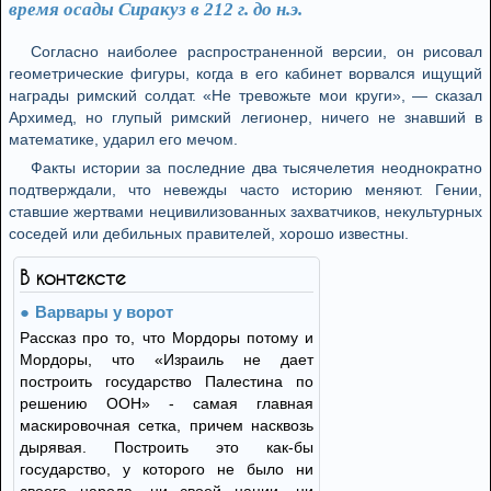
время осады Сиракуз в 212 г. до н.э.
Согласно наиболее распространенной версии, он рисовал
геометрические фигуры, когда в его кабинет ворвался ищущий
награды римский солдат. «Не тревожьте мои круги», — сказал
Архимед, но глупый римский легионер, ничего не знавший в
математике, ударил его мечом.
Факты истории за последние два тысячелетия неоднократно
подтверждали, что невежды часто историю меняют. Гении,
ставшие жертвами нецивилизованных захватчиков, некультурных
соседей или дебильных правителей, хорошо известны.
В контексте
Варвары у ворот
Рассказ про то, что Мордоры потому и
Мордоры, что «Израиль не дает
построить государство Палестина по
решению ООН» - самая главная
маскировочная сетка, причем насквозь
дырявая. Построить это как-бы
государство, у которого не было ни