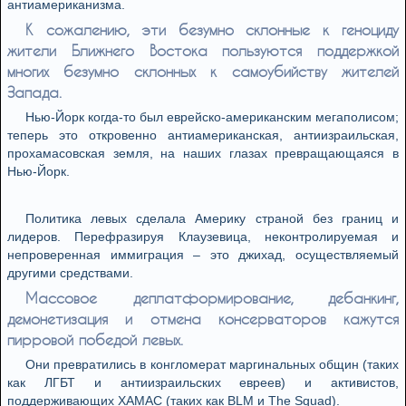
антиамериканизма.
К сожалению, эти безумно склонные к геноциду
жители Ближнего Востока пользуются поддержкой
многих безумно склонных к самоубийству жителей
Запада.
Нью-Йорк когда-то был еврейско-американским мегаполисом;
теперь это откровенно антиамериканская, антиизраильская,
прохамасовская земля, на наших глазах превращающаяся в
Нью-Йорк.
Политика левых сделала Америку страной без границ и
лидеров. Перефразируя Клаузевица, неконтролируемая и
непроверенная иммиграция – это джихад, осуществляемый
другими средствами.
Массовое деплатформирование, дебанкинг,
демонетизация и отмена консерваторов кажутся
пирровой победой левых.
Они превратились в конгломерат маргинальных общин (таких
как ЛГБТ и антиизраильских евреев) и активистов,
поддерживающих ХАМАС (таких как BLM и The Squad).