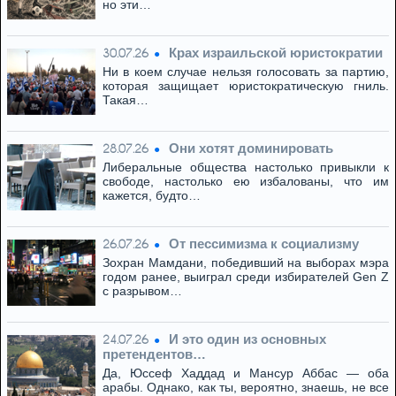
но эти…
Крах израильской юристократии
30.07.26
Ни в коем случае нельзя голосовать за партию,
которая защищает юристократическую гниль.
Такая…
Они хотят доминировать
28.07.26
Либеральные общества настолько привыкли к
свободе, настолько ею избалованы, что им
кажется, будто…
От пессимизма к социализму
26.07.26
Зохран Мамдани, победивший на выборах мэра
годом ранее, выиграл среди избирателей Gen Z
с разрывом…
И это один из основных
24.07.26
претендентов…
Да, Юссеф Хаддад и Мансур Аббас — оба
арабы. Однако, как ты, вероятно, знаешь, не все