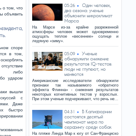
Один человек,
05:26
 о том, что
два сезона: ученые
бы объявить
объяснили микроклимат
Марса
На Марсе из-за крайне разреженной
зидента,
атмосферы человек может одновременно
ть.
ощущать теплое «весеннее» солнце и
ледяную «зиму».
льном споре
Ученые
тся в том,
05:09
обнаружили снижение
оскорблять
результатов IQ-тестов:
отсутствие
люди не глупеют, но
тся либо
меняются
ибо ударом
Американские исследователи обнаружили
признаки так называемого «обратного
эффекта Флинна» - снижения результатов
ваки вышли
некоторых когнитивных тестов у взрослых.
скуссий с
При этом ученые подчеркивают, что речь не…
ями. Даже
ых быстро
В Калифорнии
04:31
норировании
состоялся десятый
чемпионат мира по
серфингу среди собак
лизованных
На пляже Линда Мар к югу от Сан-Франциско
ентов.