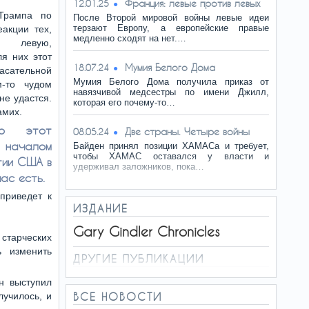
Франция: левые против левых
12.01.25
Трампа по
После Второй мировой войны левые идеи
терзают Европу, а европейские правые
акции тех,
медленно сходят на нет.…
 левую,
я них этот
Мумия Белого Дома
18.07.24
сательной
Мумия Белого Дома получила приказ от
м-то чудом
навязчивой медсестры по имени Джилл,
не удастся.
которая его почему-то…
амих.
то этот
Две страны. Четыре войны
08.05.24
 началом
Байден принял позиции ХАМАСа и требует,
чтобы ХАМАС оставался у власти и
тии США в
удерживал заложников, пока…
ас есть.
 приведет к
ИЗДАНИЕ
Gary Gindler Chronicles
старческих
ь изменить
ДРУГИЕ ПУБЛИКАЦИИ
н выступил
лучилось, и
ВСЕ НОВОСТИ