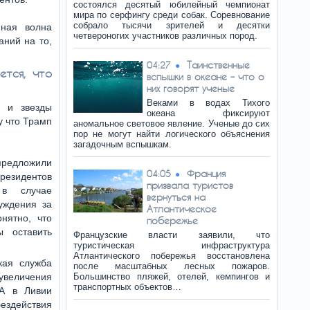
состоялся десятый юбилейный чемпионат
мира по серфингу среди собак. Соревнование
собрало тысячи зрителей и десятки
нная волна
четвероногих участников различных пород.
аний на то,
Таинственные
04:27
ется, что
вспышки в океане – что о
них говорят ученые
Веками в водах Тихого
, и звезды
океана фиксируют
у что Трамп
аномальное световое явление. Ученые до сих
пор не могут найти логического объяснения
загадочным вспышкам.
предложили
Франция
04:05
резидентов
призвала туристов
в случае
вернуться на
уждения за
Атлантическое
нятно, что
побережье
ы оставить
Французские власти заявили, что
туристическая инфраструктура
Атлантического побережья восстановлена
кая служба
после масштабных лесных пожаров.
величения
Большинство пляжей, отелей, кемпингов и
транспортных объектов…
А в Ливии
здействия