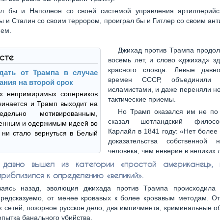
ал бы и Наполеон со своей системой управления артиллерийс
ы и Сталин со своим террором, проиграл бы и Гитлер со своим ан
ием.
Джихад против Трампа продол
ксте
восемь лет, и слово «джихад» з
красного словца. Левые давн
дать от Трампа в случае
времен СССР, объединили 
ания на второй срок
исламистами, и даже переняли н
ух непримиримых соперников
тактические приемы.
чинается и Трамп выходит на
Но Трамп оказался им не по 
дельно мотивированным,
сказал шотландский филос
енным и одержимым идеей во
Карлайл в 1841 году: «Нет более
 ни стало вернуться в Белый
доказательства собственной н
человека, чем неверие в великих
 давно вышел из категории «простой американец», 
приблизился к определению «великий».
ваясь назад, эволюция джихада против Трампа происходила 
предсказуемо, от менее кровавых к более кровавым методам. От
 сетей, позорное русское дело, два импичмента, криминальные о
опытка банального убийства.