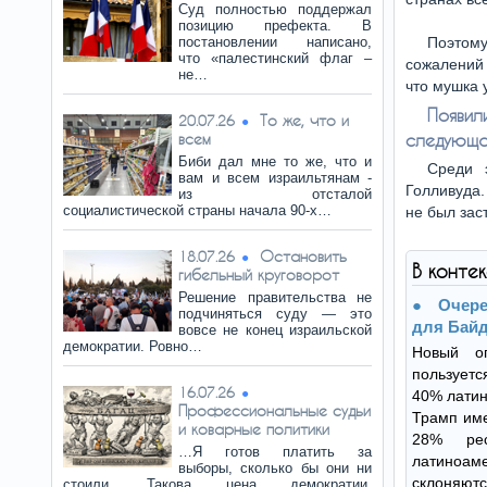
Суд полностью поддержал
позицию префекта. В
постановлении написано,
Поэтом
что «палестинский флаг –
сожалений 
не…
что мушка 
Появил
То же, что и
20.07.26
всем
следующа
Биби дал мне то же, что и
Среди 
вам и всем израильтянам -
Голливуда.
из отсталой
социалистической страны начала 90-х…
не был зас
Остановить
18.07.26
В конте
гибельный круговорот
Решение правительства не
Очер
подчиняться суду — это
для Бай
вовсе не конец израильской
демократии. Ровно…
Новый о
пользуетс
16.07.26
40% латин
Профессиональные судьи
Трамп име
и коварные политики
28% рес
…Я готов платить за
латиноа
выборы, сколько бы они ни
склоняютс
стоили. Такова цена демократии.