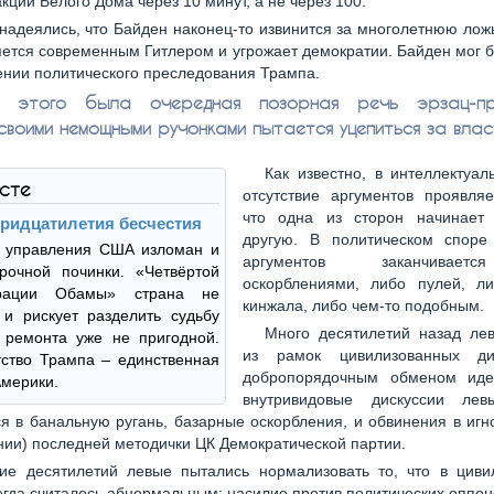
кции Белого Дома через 10 минут, а не через 100.
надеялись, что Байден наконец-то извинится за многолетнюю ложь
ется современным Гитлером и угрожает демократии. Байден мог 
нии политического преследования Трампа.
о этого была очередная позорная речь эрзац-пре
своими немощными ручонками пытается уцепиться за влас
Как известно, в интеллектуа
ксте
отсутствие аргументов проявляе
что одна из сторон начинает 
тридцатилетия бесчестия
другую. В политическом споре 
 управления США изломан и
аргументов заканчивае
рочной починки. «Четвёртой
оскорблениями, либо пулей, л
трации Обамы» страна не
кинжала, либо чем-то подобным.
и рискует разделить судьбу
Много десятилетий назад ле
 ремонта уже не пригодной.
из рамок цивилизованных ди
ство Трампа – единственная
добропорядочным обменом иде
мерики.
внутривидовые дискуссии лев
я в банальную ругань, базарные оскорбления, и обвинения в иг
нии) последней методички ЦК Демократической партии.
ие десятилетий левые пытались нормализовать то, что в циви
егда считалось абнормальным: насилие против политических оппон