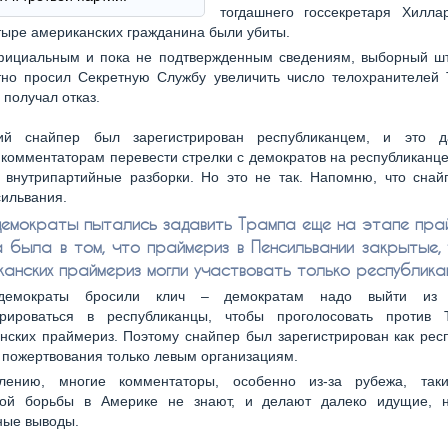
тогдашнего госсекретаря Хилла
тыре американских гражданина были убиты.
фициальным и пока не подтвержденным сведениям, выборный ш
тно просил Секретную Службу увеличить число телохранителей 
 получал отказ.
ний снайпер был зарегистрирован республиканцем, и это 
комментаторам перевести стрелки с демократов на республиканце
о внутрипартийные разборки. Но это не так. Напомню, что снай
ильвания.
демократы пытались задавить Трампа еще на этапе прай
 была в том, что праймериз в Пенсильвании закрытые, 
канских праймериз могли участвовать только республика
демократы бросили клич – демократам надо выйти из
трироваться в республиканцы, чтобы проголосовать против
нских праймериз. Поэтому снайпер был зарегистрирован как рес
 пожертвования только левым организациям.
лению, многие комментаторы, особенно из-за рубежа, так
кой борьбы в Америке не знают, и делают далеко идущие, 
ные выводы.