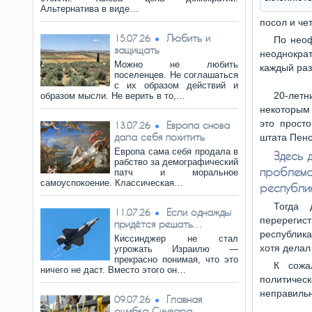
Альтернатива в виде…
посол и че
Любить и
15.07.26
По нео
защищать
неоднокра
Можно не любить
каждый раз
поселенцев. Не соглашаться
с их образом действий и
20-лет
образом мысли. Не верить в то,…
некоторым 
это прост
Европа снова
13.07.26
дала себя похитить
штата Пенс
Европа сама себя продала в
Здесь 
рабство за демографический
проблема
патч и моральное
самоуспокоение. Классическая…
республи
Тогда 
Если однажды
11.07.26
перерегис
придётся решать…
республика
Киссинджер не стал
хотя делал
угрожать Израилю —
прекрасно понимая, что это
К сожа
ничего не даст. Вместо этого он…
политичес
неправиль
Главная
09.07.26
ошибка Синвара