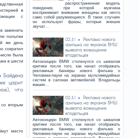
распространенная модель
дственная
поведения, при которой мужчина
истерией в
воспринимает внимание женщины как нечто
ормации с
само собой разумеющееся. В таких случаях
он использует фразы, которые внешне
звучат…
в заменить
сле попытки
Реклама нового
02:31
ий же день
фильма на экранах BMW
о сократил
вызвала возмущение
 числе была
владельцев
ама в шести
Автоконцерн BMW столкнулся со шквалом
критики после того, как начал отображать
рекламные баннеры нового фильма о
в Байдена
Человеке-пауке на экранах мультимедийных
систем в салонах автомобилей. Владельцы
них царит
машин…
ное), что
Реклама нового
02:31
фильма на экранах BMW
 со вторым
вызвала возмущение
владельцев
Автоконцерн BMW столкнулся со шквалом
критики после того, как начал отображать
рекламные баннеры нового фильма о
ймут место
Человеке-пауке на экранах мультимедийных