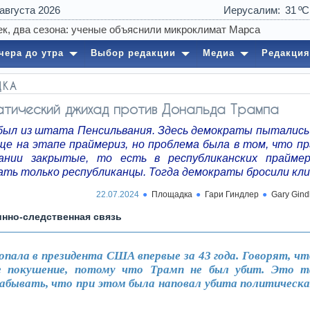
 августа 2026
Иерусалим
31
0
чера до утра
Выбор редакции
Медиа
Редакция
ДКА
тический джихад против Дональда Трампа
был из штата Пенсильвания. Здесь демократы пытались
ще на этапе праймериз, но проблема была в том, что пр
ании закрытые, то есть в республиканских прайме
ать только республиканцы. Тогда демократы бросили клич
22.07.2024
Площадка
Гари Гиндлер
Gary Gind
нно-следственная связь
опала в президента США впервые за 43 года. Говорят, чт
е покушение, потому что Трамп не был убит. Это т
забывать, что при этом была наповал убита политическа