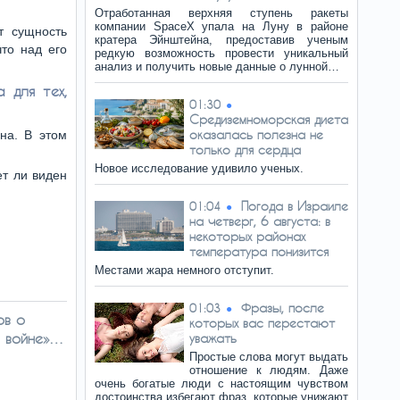
Отработанная верхняя ступень ракеты
компании SpaceX упала на Луну в районе
т сущность
кратера Эйнштейна, предоставив ученым
что над его
редкую возможность провести уникальный
анализ и получить новые данные о лунной…
 для тех,
01:30
Средиземноморская диета
оказалась полезна не
на. В этом
только для сердца
Новое исследование удивило ученых.
ет ли виден
Погода в Израиле
01:04
на четверг, 6 августа: в
некоторых районах
температура понизится
Местами жара немного отступит.
Фразы, после
01:03
ов о
которых вас перестают
й войне»…
уважать
Простые слова могут выдать
отношение к людям. Даже
очень богатые люди с настоящим чувством
достоинства избегают фраз, которые унижают