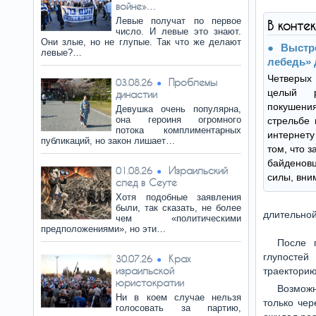
войне»…
Левые получат по первое
В конте
число. И левые это знают.
Они злые, но не глупые. Так что же делают
Выстр
левые?…
лебедь» 
Четверых
Проблемы
03.08.26
целый р
династии
покушения
Девушка очень популярна,
она героиня огромного
стрельбе 
потока комплиментарных
интернету
публикаций, но закон лишает…
том, что з
байденов
Израильский
01.08.26
силы, вни
след в Сеуте
Хотя подобные заявления
были, так сказать, не более
длительной
чем «политическими
предположениями», но эти…
После 
глупостей
Крах
30.07.26
израильской
траекторию
юристократии
Возможн
Ни в коем случае нельзя
только чер
голосовать за партию,