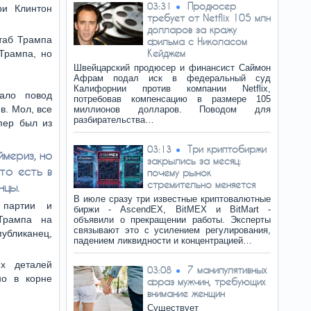
Продюсер
03:31
ри Клинтон
требует от Netflix 105 млн
долларов за кражу
таб Трампа
фильма с Николасом
Кейджем
Трампа, но
Швейцарский продюсер и финансист Саймон
Афрам подал иск в федеральный суд
Калифорнии против компании Netflix,
дало повод
потребовав компенсацию в размере 105
в. Мол, все
миллионов долларов. Поводом для
разбирательства…
пер был из
Три криптобиржи
03:13
мериз, но
закрылись за месяц:
то есть в
почему рынок
стремительно меняется
нцы.
В июле сразу три известные криптовалютные
 партии и
биржи - AscendEX, BitMEX и BitMart -
 Трампа на
объявили о прекращении работы. Эксперты
связывают это с усилением регулирования,
публиканец,
падением ликвидности и концентрацией…
их деталей
7 манипулятивных
03:08
но в корне
фраз мужчин, требующих
внимание женщин
Существует