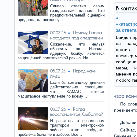
Синвар ответил своим
В конте
грандиозным планом. Его
предпочтительный сценарий
предполагал внезапную…
«катастр
за ответ
Почему Раола
07.07.26
Байден пр
находится под следствием
на напа
Сожаление, что нельзя
сбросить на Израиль
против 
ядерную бомбу, является
премьер-
защищённой политической речью. Но…
сообщени
меры, н
Перед нами –
05.07.26
мнения по
лжец
любого та
Если бы командиру дивизии
действительно сообщили,
что ХАМАС готовит
«все конч
масштабное наступление по всему…
По слов
Когда
03.07.26
президентс
восстановится Хизбалла?
И рассказы о поваленном
Действи
трактором электронном
заборе тоже забудьте:
Сейчас
проблема была не в заборе. Все…
Байдена, о