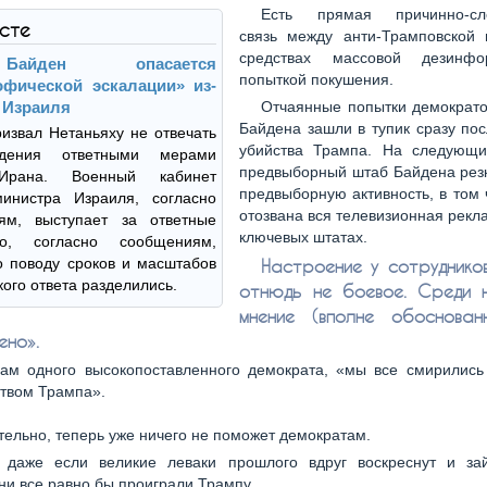
Есть прямая причинно-сле
ксте
связь между анти-Трамповской 
средствах массовой дезинф
Байден опасается
попыткой покушения.
офической эскалации» из-
а Израиля
Отчаянные попытки демократо
Байдена зашли в тупик сразу по
извал Нетаньяху не отвечать
убийства Трампа. На следующ
дения ответными мерами
предвыборный штаб Байдена резк
Ирана. Военный кабинет
предвыборную активность, в том
министра Израиля, согласно
отозвана вся телевизионная рекл
ям, выступает за ответные
ключевых штатах.
о, согласно сообщениям,
 поводу сроков и масштабов
Настроение у сотруднико
кого ответа разделились.
отнюдь не боевое. Среди 
мнение (вполне обоснован
ено».
ам одного высокопоставленного демократа, «мы все смирились
твом Трампа».
тельно, теперь уже ничего не поможет демократам.
, даже если великие леваки прошлого вдруг воскреснут и за
ни все равно бы проиграли Трампу.