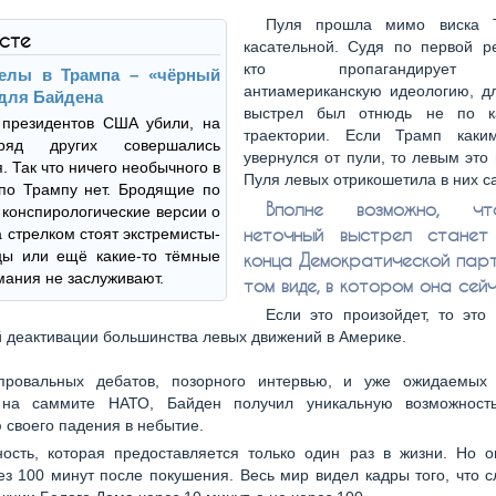
Пуля прошла мимо виска 
ксте
касательной. Судя по первой ре
кто пропагандирует
елы в Трампа – «чёрный
антиамериканскую идеологию, дл
для Байдена
выстрел был отнюдь не по ка
 президентов США убили, на
траектории. Если Трамп каки
яд других совершались
увернулся от пули, то левым это 
. Так что ничего необычного в
Пуля левых отрикошетила в них с
по Трампу нет. Бродящие по
Вполне возможно, ч
 конспирологические версии о
неточный выстрел станет
а стрелком стоят экстремисты-
цы или ещё какие-то тёмные
конца Демократической пар
мания не заслуживают.
том виде, в котором она сейч
Если это произойдет, то это
 деактивации большинства левых движений в Америке.
провальных дебатов, позорного интервью, и уже ожидаемых 
 на саммите НАТО, Байден получил уникальную возможност
 своего падения в небытие.
ость, которая предоставляется только один раз в жизни. Но о
ез 100 минут после покушения. Весь мир видел кадры того, что с