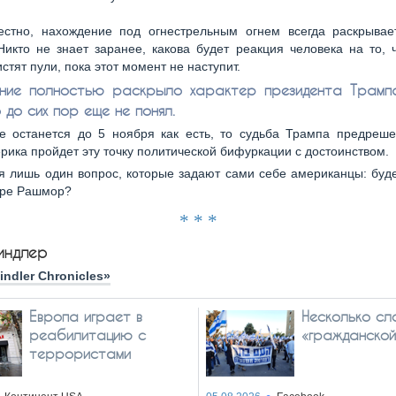
естно, нахождение под огнестрельным огнем всегда раскрывае
Никто не знает заранее, какова будет реакция человека на то, 
стят пули, пока этот момент не наступит.
ние полностью раскрыло характер президента Трампа
 до сих пор еще не понял.
е останется до 5 ноября как есть, то судьба Трампа предреше
рика пройдет эту точку политической бифуркации с достоинством.
я лишь один вопрос, которые задают сами себе американцы: буд
оре Рашмор?
* * *
индлер
indler Chronicles»
Европа играет в
Несколько сл
реабилитацию с
«гражданско
террористами