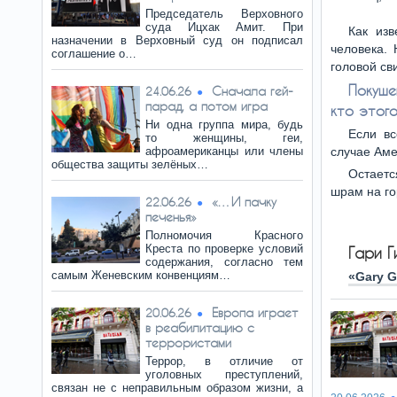
Председатель Верховного
суда Ицхак Амит. При
Как изв
назначении в Верховный суд он подписал
человека. 
соглашение о…
головой сви
Покуше
Сначала гей-
24.06.26
парад, а потом игра
кто этого
Ни одна группа мира, будь
Если вс
то женщины, геи,
афроамериканцы или члены
случае Аме
общества защиты зелёных…
Остаетс
шрам на г
«…И пачку
22.06.26
печенья»
Полномочия Красного
Креста по проверке условий
Гари Г
содержания, согласно тем
самым Женевским конвенциям…
«Gary G
Европа играет
20.06.26
в реабилитацию с
террористами
Террор, в отличие от
уголовных преступлений,
связан не с неправильным образом жизни, а