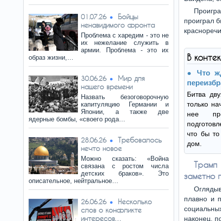
Проигр
Бойцы
01.07.26
проиграл б
ненавидимого фронта
краснореч
Проблема с харедим - это не
их нежелание служить в
армии. Проблема - это их
В конте
образ жизни,…
Что ж
Мир для
30.06.26
переизбр
нашего времени
Битва дв
Назвать безоговорочную
только на
капитуляцию Германии и
Японии, а также две
нее пре
ядерные бомбы, «своего рода…
подготовл
что бы то
Требовалось
28.06.26
дом.
нечто новое
Можно сказать: «Война
Трамп
связана с ростом числа
детских браков». Это
заметно 
описательное, нейтральное…
Огляды
плавно и 
Несколько
26.06.26
социальных
слов о конфликте
интересов…
наконец, п