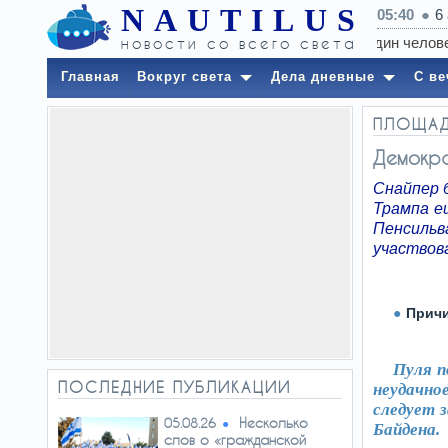
NAUTILUS
05:40
6
новости со всего света
Главная
Вокруг света
Дела дневные
С ве
ПЛОЩА
Демокра
Снайпер 
Трампа е
Пенсильв
участвов
Причи
Пуля п
ПОСЛЕДНИЕ ПУБЛИКАЦИИ
неудачно
следует 
Несколько
05.08.26
Байдена.
слов о «гражданской