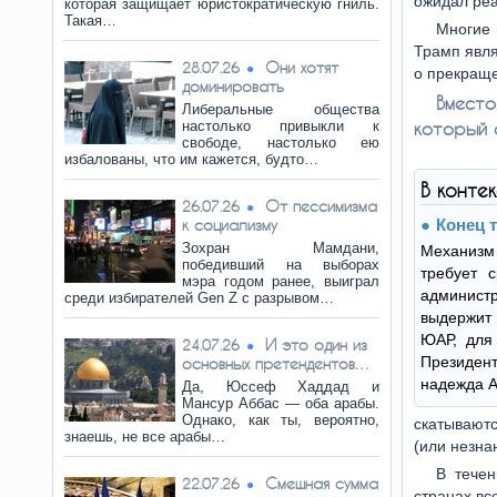
ожидал реа
которая защищает юристократическую гниль.
Такая…
Многие 
Трамп явля
Они хотят
28.07.26
о прекраще
доминировать
Вмест
Либеральные общества
настолько привыкли к
который 
свободе, настолько ею
избалованы, что им кажется, будто…
В конте
От пессимизма
26.07.26
к социализму
Конец 
Зохран Мамдани,
Механизм
победивший на выборах
требует с
мэра годом ранее, выиграл
админис
среди избирателей Gen Z с разрывом…
выдержит 
ЮАР, для
И это один из
24.07.26
Президент
основных претендентов…
надежда А
Да, Юссеф Хаддад и
Мансур Аббас — оба арабы.
Однако, как ты, вероятно,
скатываютс
знаешь, не все арабы…
(или незна
В течен
Смешная сумма
22.07.26
странах вс