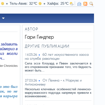
Тель-Авив
32
Хайфа
25
4:27
Таинственные вспышки в океане – что о них говорят учен
АВТОР
Гари Гиндлер
 задавить
ДРУГИЕ ПУБЛИКАЦИИ
аймериз в
риз могли
60 лет искусственного хаоса
14.05.26
...
на службе революции
Сила эссе Клоуард и Пивен заключается в
ler Chronicles
его откровенном признании того, что бедность
может быть…
От Ленина – к Маркузе и
27.03.26
Антисионизму
о это был
Несколько ключевых особенностей ленинско-
ак, но не
маркузеанского подхода напрямую привели к
я карьера
возникновению…