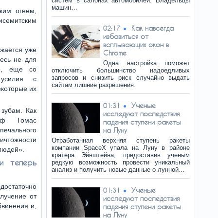
систем в салонах автомобилей. Владельцы
машин…
ким огнем,
тисемитским
Как навсегда
02:17
избавиться от
всплывающих окон в
жается уже
Chrome
десь не для
Одна настройка поможет
о, еще со
отключить большинство надоедливых
запросов и снизить риск случайно выдать
усилия с
сайтам лишние разрешения.
екоторые их
Ученые
01:31
зубам. Как
исследуют последствия
оф Томас
падения ступени ракеты
 печального
на Луну
ичтожности
Отработанная верхняя ступень ракеты
компании SpaceX упала на Луну в районе
 людей».
кратера Эйнштейна, предоставив ученым
и теперь
редкую возможность провести уникальный
анализ и получить новые данные о лунной…
достаточно
Ученые
01:31
лучение от
исследуют последствия
бвинения и,
падения ступени ракеты
на Луну