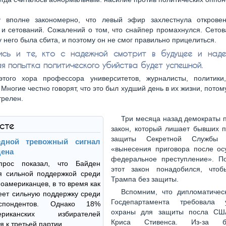
у вполне закономерно, что левый эфир захлестнула открове
и сетований. Сожалений о том, что снайпер промахнулся. Сетов
у него была сбита, и поэтому он не смог правильно прицелиться.
ись и те, кто с надежной смотрит в будущее и наде
я попытка политического убийства будет успешной.
этого хора профессора университетов, журналисты, политики
 Многие честно говорят, что это был худший день в их жизни, потом
трелен.
Три месяца назад демократы 
ксте
закон, который лишает бывших п
защиты Секретной Службы 
едной тревожный сигнал
«вынесения приговора после ос
дена
федеральное преступление». По
прос показал, что Байден
этот закон понадобился, чтоб
я сильной поддержкой среди
Трампа без защиты.
оамериканцев, в то время как
Вспомним, что дипломатичес
ет сильную поддержку среди
Госдепартамента требовала у
пондентов. Однако 18%
охраны для защиты посла СШ
мериканских избирателей
Криса Стивенса. Из-за бе
я к третьей партии.