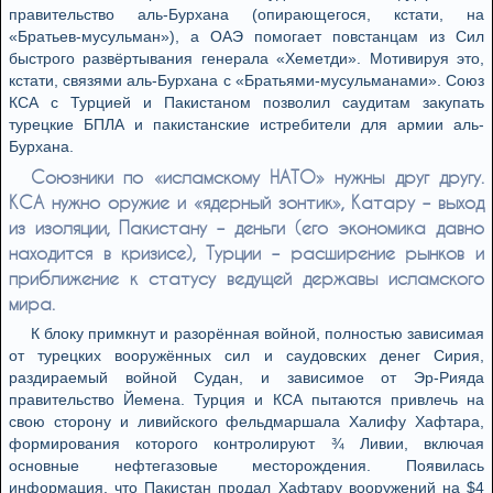
правительство аль-Бурхана (опирающегося, кстати, на
«Братьев-мусульман»), а ОАЭ помогает повстанцам из Сил
быстрого развёртывания генерала «Хеметди». Мотивируя это,
кстати, связями аль-Бурхана с «Братьями-мусульманами». Союз
КСА с Турцией и Пакистаном позволил саудитам закупать
турецкие БПЛА и пакистанские истребители для армии аль-
Бурхана.
Союзники по «исламскому НАТО» нужны друг другу.
КСА нужно оружие и «ядерный зонтик», Катару – выход
из изоляции, Пакистану – деньги (его экономика давно
находится в кризисе), Турции – расширение рынков и
приближение к статусу ведущей державы исламского
мира.
К блоку примкнут и разорённая войной, полностью зависимая
от турецких вооружённых сил и саудовских денег Сирия,
раздираемый войной Судан, и зависимое от Эр-Рияда
правительство Йемена. Турция и КСА пытаются привлечь на
свою сторону и ливийского фельдмаршала Халифу Хафтара,
формирования которого контролируют ¾ Ливии, включая
основные нефтегазовые месторождения. Появилась
информация, что Пакистан продал Хафтару вооружений на $4