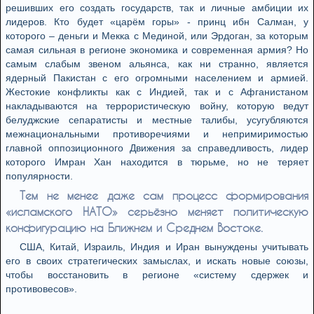
решивших его создать государств, так и личные амбиции их
лидеров. Кто будет «царём горы» - принц ибн Салман, у
которого – деньги и Мекка с Мединой, или Эрдоган, за которым
самая сильная в регионе экономика и современная армия? Но
самым слабым звеном альянса, как ни странно, является
ядерный Пакистан с его огромными населением и армией.
Жестокие конфликты как с Индией, так и с Афганистаном
накладываются на террористическую войну, которую ведут
белуджские сепаратисты и местные талибы, усугубляются
межнациональными противоречиями и непримиримостью
главной оппозиционного Движения за справедливость, лидер
которого Имран Хан находится в тюрьме, но не теряет
популярности.
Тем не менее даже сам процесс формирования
«исламского НАТО» серьёзно меняет политическую
конфигурацию на Ближнем и Среднем Востоке.
США, Китай, Израиль, Индия и Иран вынуждены учитывать
его в своих стратегических замыслах, и искать новые союзы,
чтобы восстановить в регионе «систему сдержек и
противовесов».