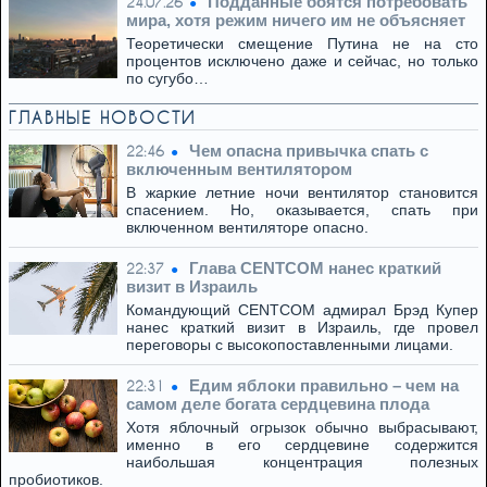
Подданные боятся потребовать
24.07.26
мира, хотя режим ничего им не объясняет
Теоретически смещение Путина не на сто
процентов исключено даже и сейчас, но только
по сугубо…
ГЛАВНЫЕ НОВОСТИ
Чем опасна привычка спать с
22:46
включенным вентилятором
В жаркие летние ночи вентилятор становится
спасением. Но, оказывается, спать при
включенном вентиляторе опасно.
Глава CENTCOM нанес краткий
22:37
визит в Израиль
Командующий CENTCOM адмирал Брэд Купер
нанес краткий визит в Израиль, где провел
переговоры с высокопоставленными лицами.
Едим яблоки правильно – чем на
22:31
самом деле богата сердцевина плода
Хотя яблочный огрызок обычно выбрасывают,
именно в его сердцевине содержится
наибольшая концентрация полезных
пробиотиков.