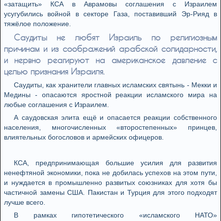
«затащить» КСА в Аврамовы соглашения с Израилем
усугубились войной в секторе Газа, поставивший Эр-Рияд в
тяжёлое положение.
Саудиты не любят Израиль по религиозным
причинам и из соображений арабской солидарности,
и нервно реагируют на американское давление с
целью признания Израиля.
Саудиты, как хранители главных исламских святынь - Мекки и
Медины - опасаются яростной реакции исламского мира на
любые соглашения с Израилем.
А саудовская элита ещё и опасается реакции собственного
населения, многочисленных «второстепенных» принцев,
влиятельных богословов и армейских офицеров.
КСА, предпринимающая большие усилия для развития
ненефтяной экономики, пока не добилась успехов на этом пути,
и нуждается в промышленно развитых союзниках для хотя бы
частичной замены США. Пакистан и Турция для этого подходят
лучше всего.
В рамках гипотетического «исламского НАТО»