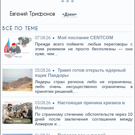
* * *
Евгений Трифонов
«Дзен»
ВСЁ ПО ТЕМЕ
Моё послание CENTCOM
07.08.26
Прежде всего поймите: любые переговоры с
этим режимом не просто бесполезны — они
хуже, чем…
Трамп готов открыть ядерный
05.08.26
ящик Пандоры
Лидеры стран региона либо не ограничены,
либо очень несущественно ограничены в
принятии решений,…
Настоящая причина кризиса в
03.08.26
Испании
По странному стечению обстоятельств через 10
дней после заключения соглашения между
Алжиром и…