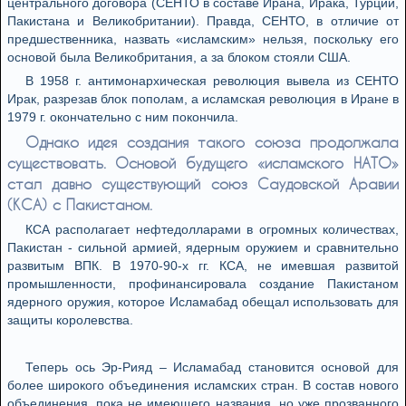
центрального договора (СЕНТО в составе Ирана, Ирака, Турции,
Пакистана и Великобритании). Правда, СЕНТО, в отличие от
предшественника, назвать «исламским» нельзя, поскольку его
основой была Великобритания, а за блоком стояли США.
В 1958 г. антимонархическая революция вывела из СЕНТО
Ирак, разрезав блок пополам, а исламская революция в Иране в
1979 г. окончательно с ним покончила.
Однако идея создания такого союза продолжала
существовать. Основой будущего «исламского НАТО»
стал давно существующий союз Саудовской Аравии
(КСА) с Пакистаном.
КСА располагает нефтедолларами в огромных количествах,
Пакистан - сильной армией, ядерным оружием и сравнительно
развитым ВПК. В 1970-90-х гг. КСА, не имевшая развитой
промышленности, профинансировала создание Пакистаном
ядерного оружия, которое Исламабад обещал использовать для
защиты королевства.
Теперь ось Эр-Рияд – Исламабад становится основой для
более широкого объединения исламских стран. В состав нового
объединения, пока не имеющего названия, но уже прозванного