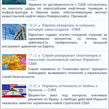
Украина по договоренности с США согласилась
не наносить удары по нероссийским нефтяным танкерам и
инфраструктуре в Черном море, обеспечивающим экспорт
казахстанской нефти через Новороссийск. Причиной…
Европа оказалась в ловушке,
18:24
которую сама создала - СМИ
Евросоюз годами платил соседним странам за
сдерживание мигрантов, но теперь эта
зависимость превратилась в мощный
инструмент давления на Европу.
Сирия разоружает ополченцев и
17:12
посылает позитивный сигнал Израилю –
СМИ
Сирия перевела от Голанских высот турецкого
командира, вызвавшего опасения у израильских
служб безопасности.
Израиль оттеснили от войны с
15:25
Ираном — СМИ
Вашингтон взял под контроль ключевые
решения по Ирану, а свобода действий Израиля
оказалась заметно ограничена новой стратегией США.