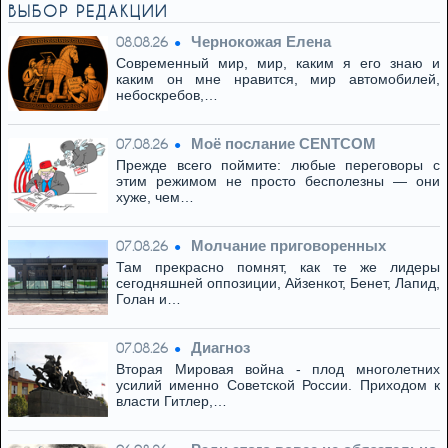
ВЫБОР РЕДАКЦИИ
Чернокожая Елена
08.08.26
Современный мир, мир, каким я его знаю и
каким он мне нравится, мир автомобилей,
небоскребов,…
Моё послание CENTCOM
07.08.26
Прежде всего поймите: любые переговоры с
этим режимом не просто бесполезны — они
хуже, чем…
Молчание приговоренных
07.08.26
Там прекрасно помнят, как те же лидеры
сегодняшней оппозиции, Айзенкот, Бенет, Лапид,
Голан и…
Диагноз
07.08.26
Вторая Мировая война - плод многолетних
усилий именно Советской России. Приходом к
власти Гитлер,…