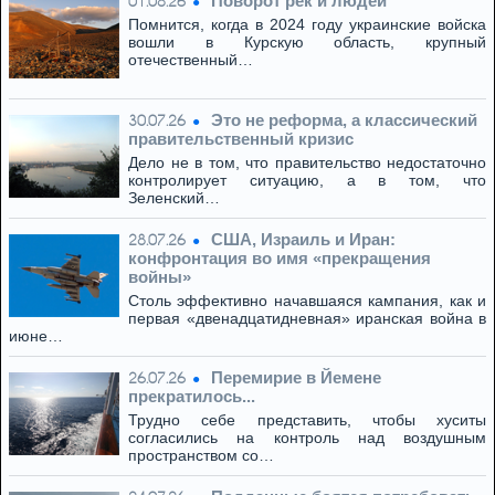
Поворот рек и людей
01.08.26
Помнится, когда в 2024 году украинские войска
вошли в Курскую область, крупный
отечественный…
Это не реформа, а классический
30.07.26
правительственный кризис
Дело не в том, что правительство недостаточно
контролирует ситуацию, а в том, что
Зеленский…
США, Израиль и Иран:
28.07.26
конфронтация во имя «прекращения
войны»
Столь эффективно начавшаяся кампания, как и
первая «двенадцатидневная» иранская война в
июне…
Перемирие в Йемене
26.07.26
прекратилось...
Трудно себе представить, чтобы хуситы
согласились на контроль над воздушным
пространством со…