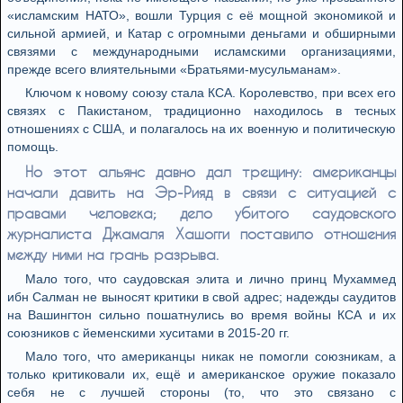
«исламским НАТО», вошли Турция с её мощной экономикой и
сильной армией, и Катар с огромными деньгами и обширными
связями с международными исламскими организациями,
прежде всего влиятельными «Братьями-мусульманам».
Ключом к новому союзу стала КСА. Королевство, при всех его
связях с Пакистаном, традиционно находилось в тесных
отношениях с США, и полагалось на их военную и политическую
помощь.
Но этот альянс давно дал трещину: американцы
начали давить на Эр-Рияд в связи с ситуацией с
правами человека; дело убитого саудовского
журналиста Джамаля Хашогги поставило отношения
между ними на грань разрыва.
Мало того, что саудовская элита и лично принц Мухаммед
ибн Салман не выносят критики в свой адрес; надежды саудитов
на Вашингтон сильно пошатнулись во время войны КСА и их
союзников с йеменскими хуситами в 2015-20 гг.
Мало того, что американцы никак не помогли союзникам, а
только критиковали их, ещё и американское оружие показало
себя не с лучшей стороны (то, что это связано с