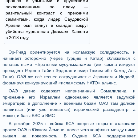
прошла с улыбками и дружескими
похлопываниями по плечу —
разительный контраст с прежними
саммитами, когда лидер Саудовской
Аравии был втянут в скандал вокруг
убийства журналиста Джамаля Хашогги
в 2018 году.
Эр-Рияд ориентируется на исламскую солидарность, и
начинает осторожно (через Турцию и Катар) сближаться с
ненавистными «Братьями-мусульманами» (им симпатизируют
президент Реджеп Тайип Эрдоган и эмир Тамим ибн Хамад Аль
Тани). ОАЭ же всё теснее сотрудничает с Израилем и Индией,
формируя конкурирующий «исламскому НАТО» альянс.
ОАЭ давно содержит непризнанный Сомалиленд, и
признание его Израилем однозначно является задумкой
эмиратцев: в дополнение к военным базам ОАЭ там должен
появиться (или уже появился) израильский разведцентр, а
может, и базы ВВС и ВМС.
В декабре 2025 г. войска КСА впервые открыто атаковали
прокси ОАЭ в Южном Йемене, после чего конфликт между ними
вышел на поверхность. В Судане КСА поддерживает