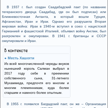
В 1937 г. был создан Саадабадский пакт (по названию
тегеранского дворца Саадабад, где он был подписан) или
Ближневосточная Антанта, в который вошли Турция,
Афганистан, Иран и Ирак. Однако его разрушила Вторая
мировая война: Ирак в 1940-м вступил в союз с нацистской
Германией и фашистской Италией, объявил войну Англии, был
разгромлен и оккупирован. В 1941 г. британцы и СССР
оккупировали и Иран.
В контексте
Месть Хашогги
Из всей многочисленной череды внуков
нынешний король Салман выбрал в
2017 году себе в преемники
собственного сына, 31-летнего
Мухаммеда, предпочтя его многим и
многим племянникам, куда более
старшим и намного более опытным.
В 1955 г. появился Багдадский пакт, он же – Организация