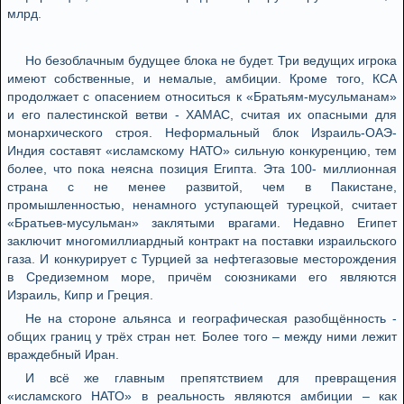
млрд.
Но безоблачным будущее блока не будет. Три ведущих игрока
имеют собственные, и немалые, амбиции. Кроме того, КСА
продолжает с опасением относиться к «Братьям-мусульманам»
и его палестинской ветви - ХАМАС, считая их опасными для
монархического строя. Неформальный блок Израиль-ОАЭ-
Индия составят «исламскому НАТО» сильную конкуренцию, тем
более, что пока неясна позиция Египта. Эта 100- миллионная
страна с не менее развитой, чем в Пакистане,
промышленностью, ненамного уступающей турецкой, считает
«Братьев-мусульман» заклятыми врагами. Недавно Египет
заключит многомиллиардный контракт на поставки израильского
газа. И конкурирует с Турцией за нефтегазовые месторождения
в Средиземном море, причём союзниками его являются
Израиль, Кипр и Греция.
Не на стороне альянса и географическая разобщённость -
общих границ у трёх стран нет. Более того – между ними лежит
враждебный Иран.
И всё же главным препятствием для превращения
«исламского НАТО» в реальность являются амбиции – как