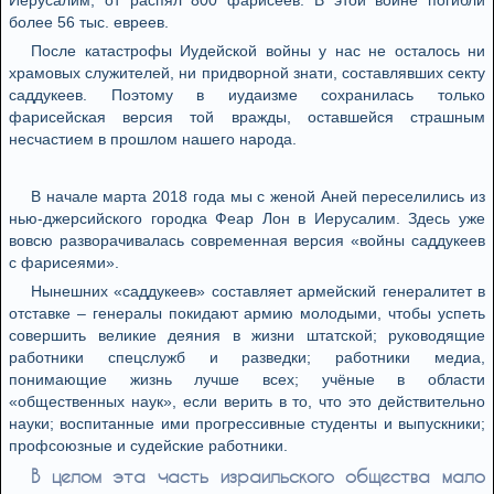
Иерусалим, от распял 800 фарисеев. В этой войне погибли
более 56 тыс. евреев.
После катастрофы Иудейской войны у нас не осталось ни
храмовых служителей, ни придворной знати, составлявших секту
саддукеев. Поэтому в иудаизме сохранилась только
фарисейская версия той вражды, оставшейся страшным
несчастием в прошлом нашего народа.
В начале марта 2018 года мы с женой Аней переселились из
нью-джерсийского городка Феар Лон в Иерусалим. Здесь уже
вовсю разворачивалась современная версия «войны саддукеев
с фарисеями».
Нынешних «саддукеев» составляет армейский генералитет в
отставке – генералы покидают армию молодыми, чтобы успеть
совершить великие деяния в жизни штатской; руководящие
работники спецслужб и разведки; работники медиа,
понимающие жизнь лучше всех; учёные в области
«общественных наук», если верить в то, что это действительно
науки; воспитанные ими прогрессивные студенты и выпускники;
профсоюзные и судейские работники.
В целом эта часть израильского общества мало