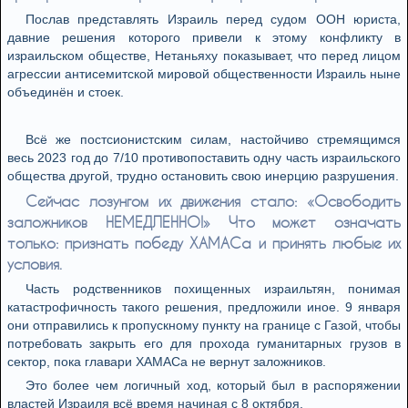
Послав представлять Израиль перед судом ООН юриста,
давние решения которого привели к этому конфликту в
израильском обществе, Нетаньяху показывает, что перед лицом
агрессии антисемитской мировой общественности Израиль ныне
объединён и стоек.
Всё же постсионистским силам, настойчиво стремящимся
весь 2023 год до 7/10 противопоставить одну часть израильского
общества другой, трудно остановить свою инерцию разрушения.
Сейчас лозунгом их движения стало: «Освободить
заложников НЕМЕДЛЕННО!» Что может означать
только: признать победу ХАМАСа и принять любые их
условия.
Часть родственников похищенных израильтян, понимая
катастрофичность такого решения, предложили иное. 9 января
они отправились к пропускному пункту на границе с Газой, чтобы
потребовать закрыть его для прохода гуманитарных грузов в
сектор, пока главари ХАМАСа не вернут заложников.
Это более чем логичный ход, который был в распоряжении
властей Израиля всё время начиная с 8 октября.