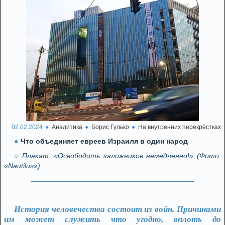
02.02.2024
Аналитика
Борис Гулько
На внутренних перекрёстках
Что объединяет евреев Израиля в один народ
Плакат: «Освободить заложников немедленно!» (Фото:
«Nautilus»)
История человечества состоит из войн. Причинами
им может служить что угодно, вплоть до