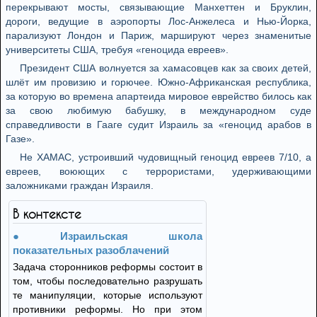
перекрывают мосты, связывающие Манхеттен и Бруклин,
дороги, ведущие в аэропорты Лос-Анжелеса и Нью-Йорка,
парализуют Лондон и Париж, маршируют через знаменитые
университеты США, требуя «геноцида евреев».
Президент США волнуется за хамасовцев как за своих детей,
шлёт им провизию и горючее. Южно-Африканская республика,
за которую во времена апартеида мировое еврейство билось как
за свою любимую бабушку, в международном суде
справедливости в Гааге судит Израиль за «геноцид арабов в
Газе».
Не ХАМАС, устроивший чудовищный геноцид евреев 7/10, а
евреев, воюющих с террористами, удерживающими
заложниками граждан Израиля.
В контексте
Израильская школа
показательных разоблачений
Задача сторонников реформы состоит в
том, чтобы последовательно разрушать
те манипуляции, которые используют
противники реформы. Но при этом