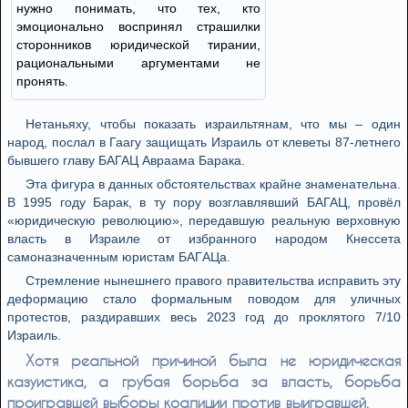
нужно понимать, что тех, кто
эмоционально воспринял страшилки
сторонников юридической тирании,
рациональными аргументами не
пронять.
Нетаньяху, чтобы показать израильтянам, что мы – один
народ, послал в Гаагу защищать Израиль от клеветы 87-летнего
бывшего главу БАГАЦ Авраама Барака.
Эта фигура в данных обстоятельствах крайне знаменательна.
В 1995 году Барак, в ту пору возглавлявший БАГАЦ, провёл
«юридическую революцию», передавшую реальную верховную
власть в Израиле от избранного народом Кнессета
самоназначенным юристам БАГАЦа.
Стремление нынешнего правого правительства исправить эту
деформацию стало формальным поводом для уличных
протестов, раздиравших весь 2023 год до проклятого 7/10
Израиль.
Хотя реальной причиной была не юридическая
казуистика, а грубая борьба за власть, борьба
проигравшей выборы коалиции против выигравшей.