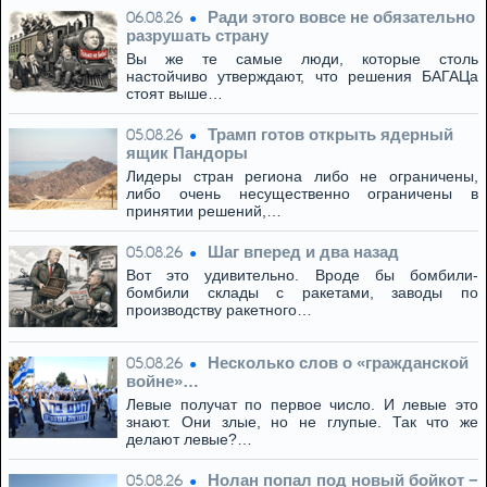
Ради этого вовсе не обязательно
06.08.26
разрушать страну
Вы же те самые люди, которые столь
настойчиво утверждают, что решения БАГАЦа
стоят выше…
Трамп готов открыть ядерный
05.08.26
ящик Пандоры
Лидеры стран региона либо не ограничены,
либо очень несущественно ограничены в
принятии решений,…
Шаг вперед и два назад
05.08.26
Вот это удивительно. Вроде бы бомбили-
бомбили склады с ракетами, заводы по
производству ракетного…
Несколько слов о «гражданской
05.08.26
войне»…
Левые получат по первое число. И левые это
знают. Они злые, но не глупые. Так что же
делают левые?…
Нолан попал под новый бойкот −
05.08.26