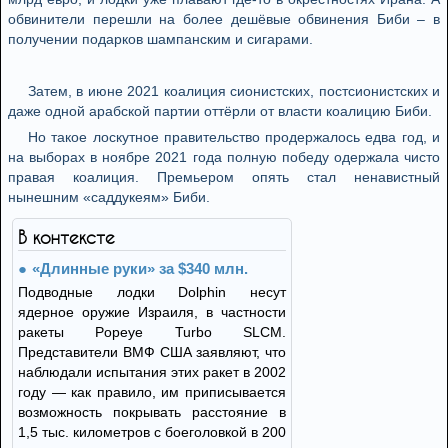
обвинители перешли на более дешёвые обвинения Биби – в
получении подарков шампанским и сигарами.
Затем, в июне 2021 коалиция сионистских, постсионистских и
даже одной арабской партии оттёрли от власти коалицию Биби.
Но такое лоскутное правительство продержалось едва год, и
на выборах в ноябре 2021 года полную победу одержала чисто
правая коалиция. Премьером опять стал ненавистный
нынешним «саддукеям» Биби.
В контексте
«Длинные руки» за $340 млн.
Подводные лодки Dolphin несут
ядерное оружие Израиля, в частности
ракеты Popeye Turbo SLCM.
Представители ВМФ США заявляют, что
наблюдали испытания этих ракет в 2002
году — как правило, им приписывается
возможность покрывать расстояние в
1,5 тыс. километров с боеголовкой в 200