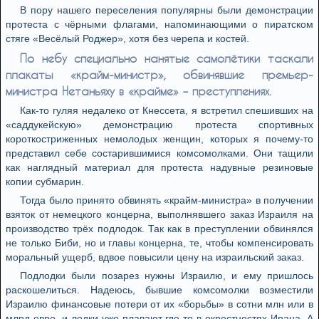
В пору нашего переселения популярны были демонстрации
протеста с чёрными флагами, напоминающими о пиратском
стяге «Весёлый Роджер», хотя без черепа и костей.
По небу специально нанятые самолётики таскали
плакаты «крайм-министр», обвинявшие премьер-
министра Нетаньяху в «крайме» – преступлениях.
Как-то гуляя недалеко от Кнессета, я встретил спешивших на
«саддукейскую» демонстрацию протеста спортивных
короткостриженных немолодых женщин, которых я почему-то
представил себе состарившимися комсомолками. Они тащили
как наглядный материал для протеста надувные резиновые
копии субмарин.
Тогда было принято обвинять «крайм-министра» в получении
взяток от немецкого концерна, выполнявшего заказ Израиля на
производство трёх подлодок. Так как в преступлении обвинялся
не только Биби, но и главы концерна, те, чтобы компенсировать
моральный ущерб, вдвое повысили цену на израильский заказ.
Подлодки были позарез нужны Израилю, и ему пришлось
раскошелиться. Надеюсь, бывшие комсомолки возместили
Израилю финансовые потери от их «борьбы» в сотни млн или в
млрд евро, и лодки уже плавают где-то в окрестностях Ирана. А