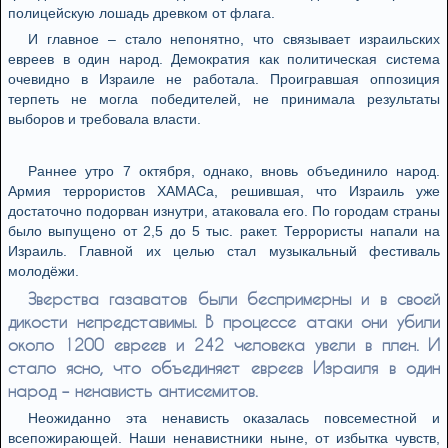
полицейскую лошадь древком от флага.
И главное – стало непонятно, что связывает израильских
евреев в один народ. Демократия как политическая система
очевидно в Израиле не работала. Проигравшая оппозиция
терпеть не могла победителей, не принимала результаты
выборов и требовала власти.
Раннее утро 7 октября, однако, вновь объединило народ.
Армия террористов ХАМАСа, решившая, что Израиль уже
достаточно подорван изнутри, атаковала его. По городам страны
было выпущено от 2,5 до 5 тыс. ракет. Террористы напали на
Израиль. Главной их целью стал музыкальный фестиваль
молодёжи.
Зверства газаватов были беспримерны и в своей
дикости непредставимы. В процессе атаки они убили
около 1200 евреев и 242 человека увели в плен. И
стало ясно, что объединяет евреев Израиля в один
народ – ненависть антисемитов.
Неожиданно эта ненависть оказалась повсеместной и
всепожирающей. Наши ненавистники ныне, от избытка чувств,