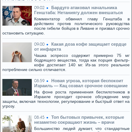
Бардуго атаковал начальника
09:02
Генштаба: Нетаниягу должен вмешаться
Комментатор обвинил главу Генштаба в
действиях против политического руководства
после гибели бойцов в Ливане и призвал срочно
остановить ситуацию.
Какая доза кофе защищает сердце
09:00
от инфаркта
Чашка эспрессо содержит примерно 75 мг
бодрящего вещества, тогда как порция фильтр-
кофе достигает 140 мг. Из-за этого реальное
потребление сильно отличается.
Новая угроза, которая беспокоит
08:59
Израиль — Кац созвал срочное совещание
На фоне роста применения беспилотников в
Израиле проходит срочное обсуждение мер
защиты, включая технологии, регулирование и быстрый ответ на
угрозу.
Топ бытовых привычек, которые
08:45
незаметно сокращают жизнь – врачи
Большинство людей думает, что стандартные