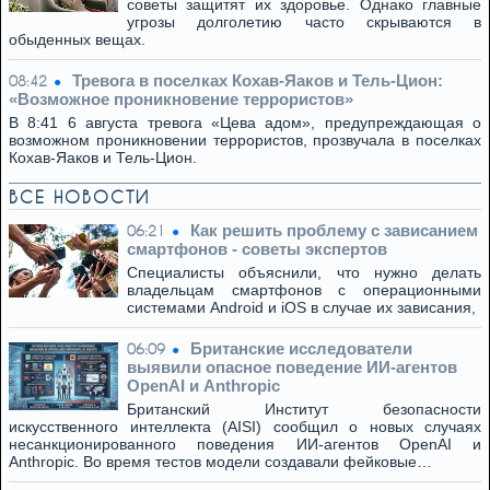
советы защитят их здоровье. Однако главные
угрозы долголетию часто скрываются в
обыденных вещах.
Тревога в поселках Кохав-Яаков и Тель-Цион:
08:42
«Возможное проникновение террористов»
В 8:41 6 августа тревога «Цева адом», предупреждающая о
возможном проникновении террористов, прозвучала в поселках
Кохав-Яаков и Тель-Цион.
ВСЕ НОВОСТИ
Как решить проблему с зависанием
06:21
смартфонов - советы экспертов
Специалисты объяснили, что нужно делать
владельцам смартфонов с операционными
системами Android и iOS в случае их зависания,
Британские исследователи
06:09
выявили опасное поведение ИИ-агентов
OpenAI и Anthropic
Британский Институт безопасности
искусственного интеллекта (AISI) сообщил о новых случаях
несанкционированного поведения ИИ-агентов OpenAI и
Anthropic. Во время тестов модели создавали фейковые…