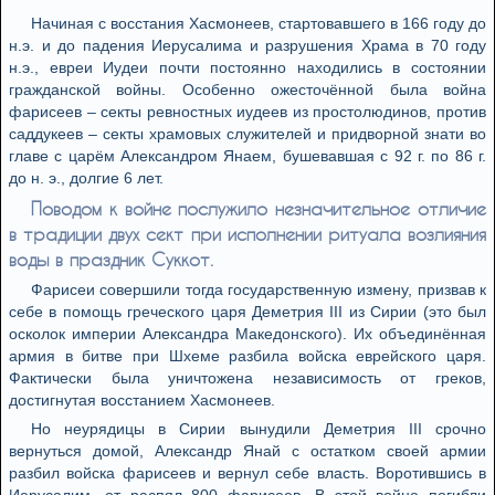
Начиная с восстания Хасмонеев, стартовавшего в 166 году до
н.э. и до падения Иерусалима и разрушения Храма в 70 году
н.э., евреи Иудеи почти постоянно находились в состоянии
гражданской войны. Особенно ожесточённой была война
фарисеев – секты ревностных иудеев из простолюдинов, против
саддукеев – секты храмовых служителей и придворной знати во
главе с царём Александром Янаем, бушевавшая с 92 г. по 86 г.
до н. э., долгие 6 лет.
Поводом к войне послужило незначительное отличие
в традиции двух сект при исполнении ритуала возлияния
воды в праздник Суккот.
Фарисеи совершили тогда государственную измену, призвав к
себе в помощь греческого царя Деметрия III из Сирии (это был
осколок империи Александра Македонского). Их объединённая
армия в битве при Шхеме разбила войска еврейского царя.
Фактически была уничтожена независимость от греков,
достигнутая восстанием Хасмонеев.
Но неурядицы в Сирии вынудили Деметрия III срочно
вернуться домой, Александр Янай с остатком своей армии
разбил войска фарисеев и вернул себе власть. Воротившись в