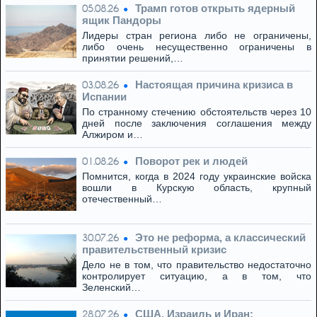
Трамп готов открыть ядерный
05.08.26
ящик Пандоры
Лидеры стран региона либо не ограничены,
либо очень несущественно ограничены в
принятии решений,…
Настоящая причина кризиса в
03.08.26
Испании
По странному стечению обстоятельств через 10
дней после заключения соглашения между
Алжиром и…
Поворот рек и людей
01.08.26
Помнится, когда в 2024 году украинские войска
вошли в Курскую область, крупный
отечественный…
Это не реформа, а классический
30.07.26
правительственный кризис
Дело не в том, что правительство недостаточно
контролирует ситуацию, а в том, что
Зеленский…
США, Израиль и Иран:
28.07.26