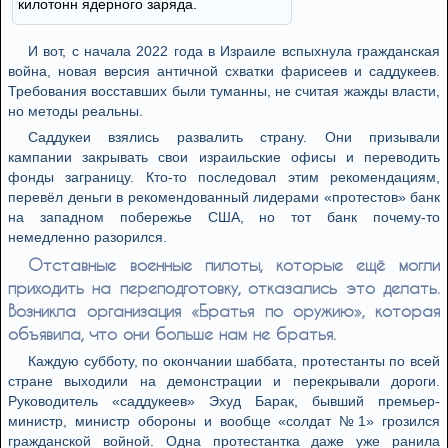
килотонн ядерного заряда.
И вот, с начала 2022 года в Израиле вспыхнула гражданская
война, новая версия античной схватки фарисеев и саддукеев.
Требования восставших были туманны, не считая жажды власти,
но методы реальны.
Саддукеи взялись развалить страну. Они призывали
кампании закрывать свои израильские офисы и переводить
фонды заграницу. Кто-то последовал этим рекомендациям,
перевёл деньги в рекомендованный лидерами «протестов» банк
на западном побережье США, но тот банк почему-то
немедленно разорился.
Отставные военные пилоты, которые ещё могли
приходить на переподготовку, отказались это делать.
Возникла организация «Братья по оружию», которая
объявила, что они больше нам не братья.
Каждую субботу, по окончании шаббата, протестанты по всей
стране выходили на демонстрации и перекрывали дороги.
Руководитель «саддукеев» Эхуд Барак, бывший премьер-
министр, министр обороны и вообще «солдат №1» грозился
гражданской войной. Одна протестантка даже уже ранила