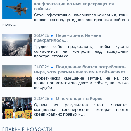
конфронтация во имя «прекращения
войны»
Столь эффективно начавшаяся кампания, как и
первая «двенадцатидневная» иранская война в
июне…
Перемирие в Йемене
26.07.26
прекратилось...
Трудно себе представить, чтобы хуситы
согласились на контроль над воздушным
пространством со…
Подданные боятся потребовать
24.07.26
мира, хотя режим ничего им не объясняет
Теоретически смещение Путина не на сто
процентов исключено даже и сейчас, но только
по сугубо…
О чём спорят в Корее
22.07.26
Одним из результатов этого является
мощнейшая конспирология, которая цветет
среди крайних правых и…
ГЛАВНЫЕ НОВОСТИ