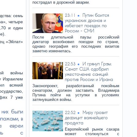
пострадал в дорожной аварии.
Путин боится
23:11
дства: семь
украинских дронов и
ра», четыре
избегает поездок по
170 и один
России - СМИ
е).
После длительной паузы российский
нец «Эйлат»
диктатор возобновил поездки по стране,
однако география его последних визитов
.
заметно изменилась.
И грянул Грэм:
22:53
Сенат США одобрил
ной войны
ужесточение санкций
у Израилем
против России и Ирана
ил всякий
Законопроект, разработанный покойным
сенатором, должен заставить Владимира
сударство,
Путина пойти на уступки в условиях
рфях 7 уже
затянувшейся войны.
 них были
Миру грозит
22:52
дефицит важнейшего
пажами, в
продукта
а евреи
Европейский рынок сахара
акль с
может столкнуться с