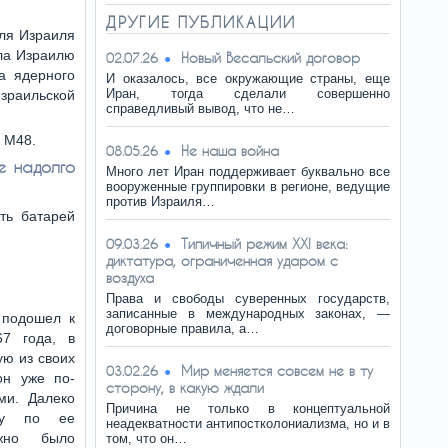
ДРУГИЕ ПУБЛИКАЦИИ
для Израиля
ала Израилю
Новый Весальский договор
02.07.26
а ядерного
И оказалось, все окружающие страны, еще
Иран, тогда сделали совершенно
зраильской
справедливый вывод, что не…
 М48.
Не наша война
08.05.26
е надолго
Много лет Иран поддерживает буквально все
вооруженные группировки в регионе, ведущие
против Израиля…
ть батарей
Типичный режим XXI века:
09.03.26
диктатура, ограниченная ударом с
воздуха
Права и свободы суверенных государств,
записанные в международных законах, —
 подошел к
договорные правила, а…
7 года, в
ю из своих
Мир меняется совсем не в ту
03.02.26
он уже по-
сторону, в какую ждали
ми. Далеко
Причина не только в концептуальной
ку по ее
неадекватности антипостколониализма, но и в
ожно было
том, что он…