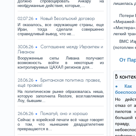
должно спровоцировать Анкару на
лишилась д
необдуманные действия, которые,…
Потери 
Новый Весальский договор
02.07.26
«Миражей-3
И оказалось, все окружающие страны, еще
«Мистера»
Иран, тогда сделали совершенно
легкий тра
справедливый вывод, что не…
ВМС Изр
Соглашение между Израилем и
30.06.26
(потоплен 
Ливаном
Вооруженные силы Ливана получают
От Па
возможность войти в некоторые из
контролируемых ЦАХАЛ регионов для…
В конте
Британская политика: правее,
28.06.26
ещё правее!
Как
На политическом рынке образовалась ниша,
боеспосо
которую заполнила Restore, возглавляемая
Но дейст
Лоу, бывшим…
отказ от 
пилотов 
Пожалуй, оно и хорошо
26.06.26
большой 
Сейчас в корейской печати всё чаще говорят
правду
о том, что нынешние двадцатилетние
превращаются в…
небоеспо
реформы..