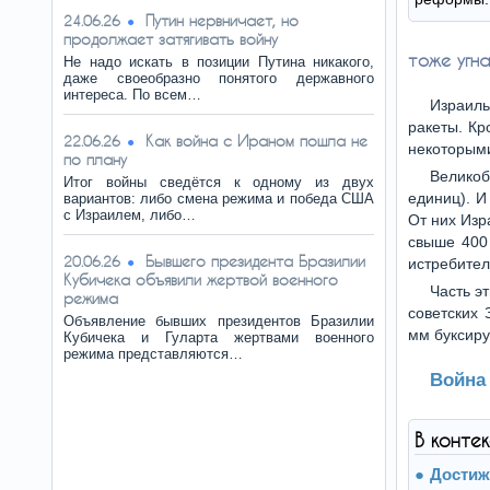
Путин нервничает, но
24.06.26
продолжает затягивать войну
тоже угна
Не надо искать в позиции Путина никакого,
даже своеобразно понятого державного
интереса. По всем…
Израиль
ракеты. Кр
Как война с Ираном пошла не
22.06.26
некоторым
по плану
Велико
Итог войны сведётся к одному из двух
единиц). И
вариантов: либо смена режима и победа США
с Израилем, либо…
От них Изр
свыше 400
Бывшего президента Бразилии
20.06.26
истребите
Кубичека объявили жертвой военного
Часть э
режима
советских 
Объявление бывших президентов Бразилии
мм буксиру
Кубичека и Гуларта жертвами военного
режима представляются…
Война
В конте
Достиж