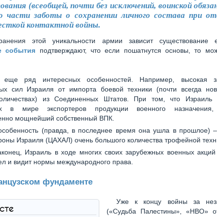
вания (всеобщей, почти без исключений, воинской обяза
 части заботы о сохранении личного состава при о
есткой контактной войны.
ранения этой уникальности армии зависит существование 
е события
подтверждают, что если пошатнутся основы, то мож
 еще ряд интересных особенностей. Например, высокая за
ых сил Израиля от импорта боевой техники (почти всегда но
оличествах) из Соединенных Штатов. При том, что Израиль
их в мире экспортеров продукции военного назначения
венно мощнейший собственный ВПК.
особенность (правда, в последнее время она ушла в прошлое) –
оны Израиля (ЦАХАЛ) очень большого количества трофейной техн
аконец, Израиль в ходе многих своих зарубежных военных акций
ел и видит нормы международного права.
анцузском фундаменте
Уже к концу войны за нез
ксте
(«Судьба Палестины», «НВО» от