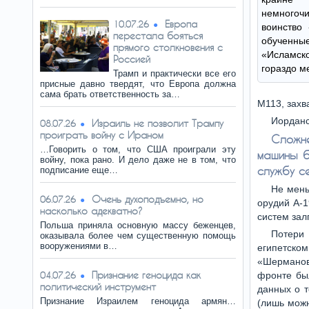
немногочи
Европа
10.07.26
воинство
перестала бояться
обучен
прямого столкновения с
«Исламск
Россией
гораздо м
Трамп и практически все его
присные давно твердят, что Европа должна
сама брать ответственность за…
М113, захв
Иорданс
Израиль не позволит Трампу
08.07.26
проиграть войну с Ираном
Сложн
…Говорить о том, что США проиграли эту
машины б
войну, пока рано. И дело даже не в том, что
службу с
подписание еще…
Не мень
Очень духоподъемно, но
06.07.26
орудий А-1
насколько адекватно?
систем зал
Польша приняла основную массу беженцев,
Потери
оказывала более чем существенную помощь
вооружениями в…
египетском
«Шерманов
Признание геноцида как
04.07.26
фронте был
политический инструмент
данных о т
Признание Израилем геноцида армян…
(лишь можн