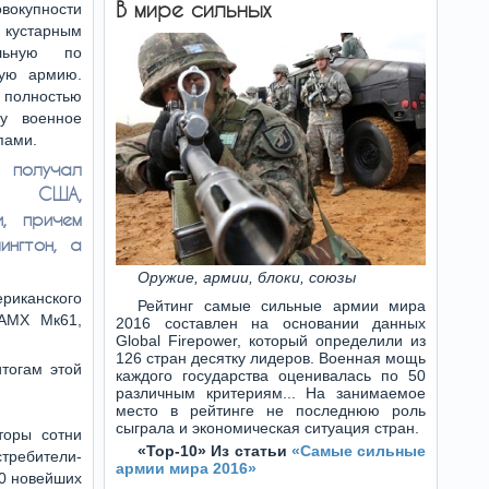
В мире сильных
окупности
 кустарным
льную по
ную армию.
в полностью
му военное
пами.
 получал
з США,
, причем
ингтон, а
Оружие, армии, блоки, союзы
риканского
Рейтинг самые сильные армии мира
 АМХ Мк61,
2016 составлен на основании данных
Global Firepower, который определили из
126 стран десятку лидеров. Военная мощь
итогам этой
каждого государства оценивалась по 50
различным критериям... На занимаемое
место в рейтинге не последнюю роль
сыграла и экономическая ситуация стран.
торы сотни
«Top-10» Из статьи
«Самые сильные
ребители-
армии мира 2016»
80 новейших