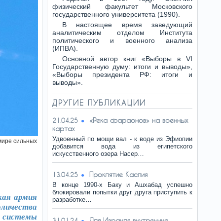
физический факультет Московского
государственного университета (1990).
В настоящее время заведующий
аналитическим отделом Института
политического и военного анализа
(ИПВА).
Основной автор книг «Выборы в VI
Государственную думу: итоги и выводы»,
«Выборы президента РФ: итоги и
выводы».
ДРУГИЕ ПУБЛИКАЦИИ
«Река фараонов» на военных
21.04.25
картах
Удвоенный по мощи вал - к воде из Эфиопии
мире сильных
добавится вода из египетского
искусственного озера Насер…
Проклятие Каспия
13.04.25
В конце 1990-х Баку и Ашхабад успешно
блокировали попытки друг друга приступить к
кая армия
разработке…
оличества
я системы
Для Израиля внутренние
31.01.24