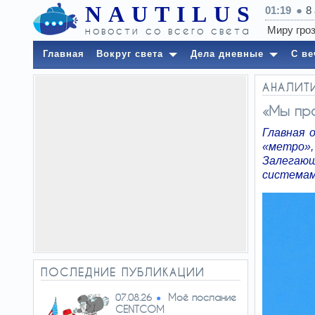
NAUTILUS
01:19
8
новости со всего света
Главная
Вокруг света
Дела дневные
С ве
АНАЛИТ
«Мы пр
Главная 
«метро»,
Залегающ
системам
ПОСЛЕДНИЕ ПУБЛИКАЦИИ
Моё послание
07.08.26
CENTCOM