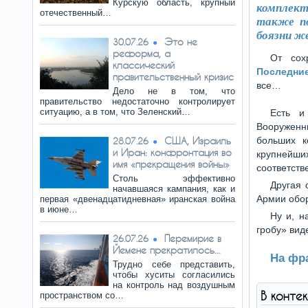
Курскую область, крупный
комплекто
отечественный…
также по
боязни ж
Это не
30.07.26
реформа, а
От сох
классический
Последни
правительственный кризис
все…
Дело не в том, что
правительство недостаточно контролирует
ситуацию, а в том, что Зеленский…
Есть и
Вооруженн
США, Израиль
больших к
28.07.26
и Иран: конфронтация во
крупнейш
имя «прекращения войны»
соответст
Столь эффективно
Другая 
начавшаяся кампания, как и
Армии обор
первая «двенадцатидневная» иранская война
в июне…
Ну и, н
гробу» вид
Перемирие в
26.07.26
Йемене прекратилось...
На фр
Трудно себе представить,
чтобы хуситы согласились
на контроль над воздушным
В конте
пространством со…