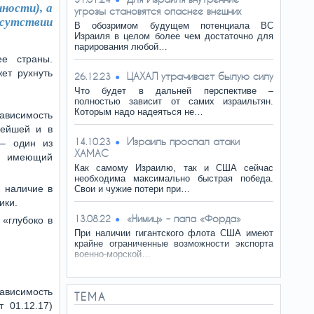
нности), а
угрозы становятся опаснее внешних
тсутствии
В обозримом будущем потенциала ВС
Израиля в целом более чем достаточно для
парирования любой…
ее страны.
ет рухнуть
ЦАХАЛ утрачивает былую силу
26.12.23
Что будет в дальней перспективе –
полностью зависит от самих израильтян.
Которым надо надеяться не…
висимость
вейшей и в
Израиль проспал атаки
14.10.23
 – один из
ХАМАС
, имеющий
Как самому Израилю, так и США сейчас
необходима максимально быстрая победа.
 наличие в
Свои и чужие потери при…
ики.
«Нимиц» – папа «Форда»
13.08.22
 «глубоко в
При наличии гигантского флота США имеют
крайне ограниченные возможности экспорта
военно-морской…
ависимость
ТЕМА
 01.12.17)