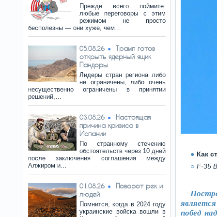
Прежде всего поймите:
любые переговоры с этим
режимом не просто
бесполезны — они хуже, чем…
Трамп готов
05.08.26
открыть ядерный ящик
Пандоры
Лидеры стран региона либо
не ограничены, либо очень
несущественно ограничены в принятии
решений,…
Настоящая
03.08.26
причина кризиса в
Испании
По странному стечению
обстоятельств через 10 дней
Как с
после заключения соглашения между
Алжиром и…
F-35 
Поворот рек и
01.08.26
Постро
людей
является
Помнится, когда в 2024 году
украинские войска вошли в
побед на