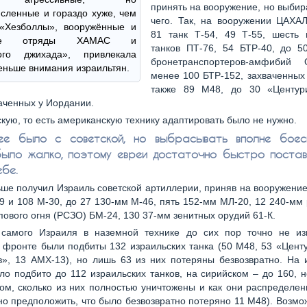
принять на вооружение, но выбир
сленные и гораздо хуже, чем
чего. Так, на вооружении ЦАХАЛ
 «Хезболлы», вооружённые и
81 танк Т-54, 49 Т-55, шесть
ные отряды ХАМАС и
танков ПТ-76, 54 БТР-40, до 5
ого джихада», привлекала
бронетранспортеров-амфибий 
еньше внимания израильтян.
менее 100 БТР-152, захваченных 
также 89 М48, до 30 «Центур
аченных у Иордании.
кую, то есть американскую технику адаптировать было не нужно.
ее было с советской, но выбрасывать вполне боес
ыло жалко, поэтому евреи достаточно быстро постав
ебе.
ше получил Израиль советской артиллерии, приняв на вооружени
9 и 108 М-30, до 27 130-мм М-46, пять 152-мм МЛ-20, 12 240-мм
пового огня (РСЗО) БМ-24, 130 37-мм зенитных орудий 61-К.
 самого Израиля в наземной технике до сих пор точно не из
 фронте были подбиты 132 израильских танка (50 М48, 53 «Цент
», 13 АМХ-13), но лишь 63 из них потеряны безвозвратно. На 
о подбито до 112 израильских танков, на сирийском – до 160, н
ом, сколько из них полностью уничтожены и как они распределе
о предположить, что было безвозвратно потеряно 11 М48). Возм