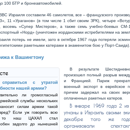
о 100 БТР и бронеавтомобилей.
ВВС Израиля составили 46 самолетов, все – французского произво
», 11 «Ураганов» (в том числе 1 сбит своим ЗРК), четыре «Воту
, восемь «Супер Мистеров», а также семь учебно-боевых СМ-
нспортный «Норд» (уничтожен иорданскими истребителями на земл
аиля потерь не имели, зато в октябре 1967 года потеряли эсми
египетскими ракетными катерами в знаменитом бою у Порт-Саида)
рижа к Вашингтону
В результате Шестиднев
ксте
произошел полный разрыв межд
и Францией. Париж прекрат
 справиться с утратой
военный экспорт в еврейское го
бности нашей армии?
причем задержал на своих ве
вительно ли громогласный
оплаченных ракетных катеров.
армейской службы нескольких
В январе 1969 года 2 из
наносит силам армии такой
угнаны в Израиль своими эки
вред? Если уж говорить всю
, то наш ЦАХАЛ стал
декабре того же год
собен задолго до нынешней
организовали спект
.