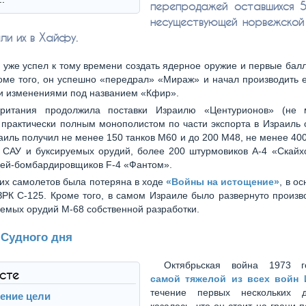
перепродажей оставшихся 
несуществующей норвежско
ли их в Хайфу.
 уже успел к тому времени создать ядерное оружие и первые бал
оме того, он успешно «передрал» «Мираж» и начал производить е
и изменениями под названием «Кфир».
британия продолжила поставки Израилю «Центурионов» (не
 практически полным монополистом по части экспорта в Израиль
аиль получил не менее 150 танков М60 и до 200 М48, не менее 40
 САУ и буксируемых орудий, более 200 штурмовиков А-4 «Скайхо
лей-бомбардировщиков F-4 «Фантом».
тих самолетов была потеряна в ходе
«Войны на истощение»
, в о
ЗРК С-125. Кроме того, в самом Израиле было развернуто произв
емых орудий М-68 собственной разработки.
 Судного дня
Октябрьская война 1973 г
ксте
самой тяжелой из всех войн 
течение первых нескольких 
ение цели