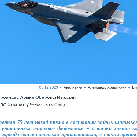
08.12.2023
Аналитика
Александр Храмчихин
В 
троилась Армия Обороны Израиля
ВВС Израиля. (Фото: «Nautilus»)
енная 75 лет назад прямо в состоянии войны, израильс
 уникальным мировым феноменом – с точки зрения к
д гораздо более сильными противниками, с точки зрени