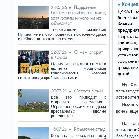
Концеп
Подданные
24.07.26
ЦАХАЛ су
боятся потребовать мира,
хотя режим ничего им не
боевикам
объясняет
боевые
Теоретически смещение
предприят
Путина не на сто процентов исключено даже
квартал
и сейчас, но только по сугубо…
клиниках
прикрыв
О чём спорят
22.07.26
установ
в Корее
собранн
Одним из результатов этого
гражданс
является мощнейшая
конспирология, которая
детей.
цветет среди крайних правых и…
Из Фра
Остров Крым
20.07.26
производс
истребител
Всё это приводит к
старению населения…
Именно
Образ всероссийского дома
войны еще 
престарелых вполне
релевантен:…
На про
Крымский стыд
18.07.26
артиллер
Коллапс в середине лета
бомбардиро