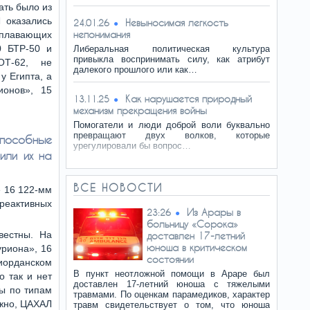
ать было из
 оказались
Невыносимая легкость
24.01.26
непонимания
 плавающих
0 БТР-50 и
Либеральная политическая культура
привыкла воспринимать силу, как атрибут
ОТ-62, не
далекого прошлого или как…
у Египта, а
ионов», 15
Как нарушается природный
13.11.25
механизм прекращения войны
Помогатели и люди доброй воли буквально
превращают двух волков, которые
пособные
урегулировали бы вопрос…
или их на
ВСЕ НОВОСТИ
е 16 122-мм
 реактивных
Из Арары в
23:26
больницу «Сорока»
вестны. На
доставлен 17-летний
юноша в критическом
уриона», 16
состоянии
иорданском
В пункт неотложной помощи в Араре был
о так и нет
доставлен 17-летний юноша с тяжелыми
ны по типам
травмами. По оценкам парамедиков, характер
ожно, ЦАХАЛ
травм свидетельствует о том, что юноша