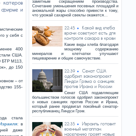
заметным сокращением производства.
5 катеров
Сочетание уменьшения посевных площадей и
й фирме и
аномальной жары способно привести к тому,
что урожай сахарной свеклы окажется…
Какой вид хлеба
22:45
листические
врачи советуют есть для
го у себя с
контроля сахара в крови
Какие виды хлеба благодаря
 менее 400
мощному содержанию
минералов и клетчатки улучшают
 стали США.
пищеварение и общее самочувствие.
0 БТР М113,
к», до 150
Сенат США
22:39
одобрил законопроект
сновном – от
Линдси Грэма о санкциях
против Ирана и России
одство 155-
Сенат США подавляющим
большинством голосов одобрил законопроект
о новых санкциях против России и Ирана,
который ранее продвигал покойный сенатор-
республиканец Линдси Грэм.
ода стала
Израиль готовит
Израиля
: в
22:35
военный мегаплан:
дней даже
населению грозят новые