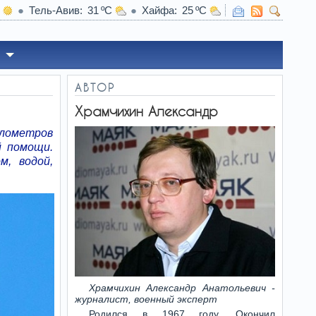
Тель-Авив
31
Хайфа
25
22:45
Какой вид хлеба врачи советуют есть д
АВТОР
Храмчихин Александр
илометров
й помощи.
м, водой,
Храмчихин Александр Анатольевич -
журналист, военный эксперт
Родился в 1967 году. Окончил