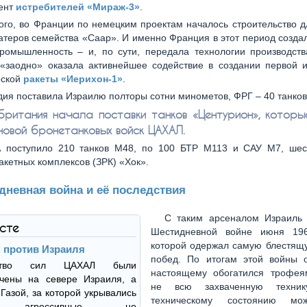
мент
истребителей «Мираж-3»
.
ого, во Франции по немецким проектам началось строительство 
атеров семейства «Саар». И именно Франция в этот период созд
ромышленность – и, по сути, передала технологии производств
 «заодно» оказала активнейшее содействие в создании первой и
еской
ракеты «Иерихон-1»
.
ия поставила Израилю полторы сотни минометов, ФРГ – 40 танков
британия начала поставки танков «Центурион», которы
новой бронетанковых войск ЦАХАЛ.
 поступило 210 танков М48, по 100 БТР М113 и САУ М7, шес
акетных комплексов (ЗРК) «Хок».
дневная война и её последствия
С таким арсеналом Израиль
ксте
Шестидневной войне июня 196
которой одержал самую блестящу
против Израиля
побед. По итогам этой войны 
нство сил ЦАХАЛ были
настоящему обогатился трофея
очены на севере Израиля, а
не всю захваченную техни
 Газой, за которой укрывались
техническому состоянию м
е агрессивные, но