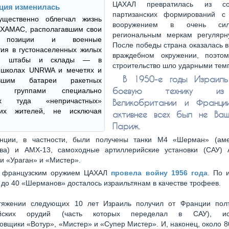
ЦАХАЛ превратилась из сов
ция изменилась
партизанских формирований с
щественно облегчал жизнь
вооружением в очень си
 ХАМАС, располагавшим свои
региональным меркам регуляр
 позиции и военные
После победы страна оказалась 
ия в густонаселенных жилых
враждебном окружении, поэто
ах, штабы и склады — в
строительство шло ударными тем
, школах UNRWA и мечетях и
В 1950-е годы Израиль
авшим батареи ракетных
боевую технику и
ок группами специально
ых туда «непричастных»
Великобритании и Франции
ких жителей, не исключая
активнее всех был не Ваш
Париж.
нции, в частности, были получены танки М4 «Шерман» (аме
тва) и АМХ-13, самоходные артиллерийские установки (САУ)
и «Ураган» и «Мистер».
 французским оружием ЦАХАЛ
провела войну 1956 года
. По 
до 40 «Шерманов» досталось израильтянам в качестве трофеев.
тяжении следующих 10 лет Израиль получил от Франции пол
ийских орудий (часть которых переделал в САУ), ист
вщики «Вотур», «Мистер» и «Супер Мистер». И, наконец, около 