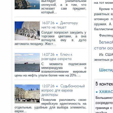
выглядит унизительной
на тот мо
оплеухой, а в том, что
исчезает сам предмет,
Кроме т
который…
ракетных к
атомную п
Диктатору
16.07.26
оружия. А
никто не пишет
баллистич
Солдат попросил закурить у
Финлянд
торговки цветами, а она
воткнула ему в дуло
Велико
автомата гвоздику. Жест…
стали ос
Ключ к
14.07.26
Из США
разгадке секрета
зенитных р
С момента подписания
меморандума о
Шести
взаимопонимании мировые
цены на нефть упали более чем на 20%.…
В конте
Судьбоносный
12.07.26
вопрос для евреев
ХАМАС 
диаспоры
Больши
Позволив разложить свою
сосредот
еврейскую идентичность на
отдельные, удобные для выбора элементы,
граница с
евреи…
крайн