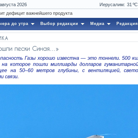
 августа 2026
Иерусалим
31
чера до утра
Выбор редакции
Медиа
Редакция
ИКА
ошли пески Синая…»
опасность Газы хорошо известна — это тоннели. 500 к
 на которое пошли миллиарды долларов гуманитарно
ее на 50–60 метров глубины, с вентиляцией, свето
и связи.