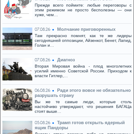
Прежде всего поймите: любые переговоры с
этим режимом не просто бесполезны — они
хуже, чем…
Молчание приговоренных
07.08.26
Там прекрасно помнят, как те же лидеры
сегодняшней оппозиции, Айзенкот, Бенет, Лапид,
Голан и…
Диагноз
07.08.26
Вторая Мировая война - плод многолетних
усилий именно Советской России. Приходом к
власти Гитлер,…
Ради этого вовсе не обязательно
06.08.26
разрушать страну
Вы же те самые люди, которые столь
настойчиво утверждают, что решения БАГАЦа
стоят выше…
Трамп готов открыть ядерный
05.08.26
ящик Пандоры