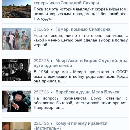
теперь из‑за Западной Сахары
Пока вся эта история выглядит скорее курьезом,
нежели серьезным поводом для беспокойства.
Но, судя…
Гомер, помимо Симпсона
01.08.26
Честно говоря, лично я не очень понимаю, с
какой именно целью был сделан выбор в пользу
черной…
Меир Амит и Борис Слуцкий: два
29.07.26
пути одной семьи
В 1964 году мать Меира приезжала в СССР
искать выживших в войну родственников. Когда
она пришла в…
Eвpeйская душа Мела Брукса
25.07.26
На вопросы журналиста Брукс отвечал с
абсолютно бытовой, местечковой точки зрения.
Например, он…
Кому и почему нравится
22.07.26
«Мститель»?