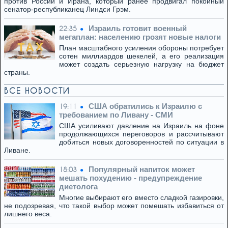
против России и Ирана, который ранее продвигал покойный
сенатор-республиканец Линдси Грэм.
Израиль готовит военный
22:35
мегаплан: населению грозят новые налоги
План масштабного усиления обороны потребует
сотен миллиардов шекелей, а его реализация
может создать серьезную нагрузку на бюджет
страны.
ВСЕ НОВОСТИ
США обратились к Израилю с
19:11
требованием по Ливану - СМИ
США усиливают давление на Израиль на фоне
продолжающихся переговоров и рассчитывают
добиться новых договоренностей по ситуации в
Ливане.
Популярный напиток может
18:03
мешать похудению - предупреждение
диетолога
Многие выбирают его вместо сладкой газировки,
не подозревая, что такой выбор может помешать избавиться от
лишнего веса.