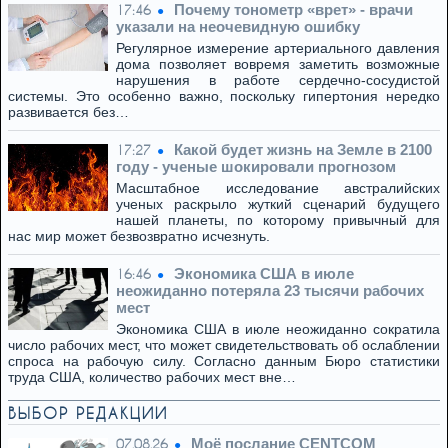
Почему тонометр «врет» - врачи
17:46
указали на неочевидную ошибку
Регулярное измерение артериального давления
дома позволяет вовремя заметить возможные
нарушения в работе сердечно-сосудистой
системы. Это особенно важно, поскольку гипертония нередко
развивается без…
Какой будет жизнь на Земле в 2100
17:27
году - ученые шокировали прогнозом
Масштабное исследование австралийских
ученых раскрыло жуткий сценарий будущего
нашей планеты, по которому привычный для
нас мир может безвозвратно исчезнуть.
Экономика США в июле
16:46
неожиданно потеряла 23 тысячи рабочих
мест
Экономика США в июле неожиданно сократила
число рабочих мест, что может свидетельствовать об ослаблении
спроса на рабочую силу. Согласно данным Бюро статистики
труда США, количество рабочих мест вне…
ВЫБОР РЕДАКЦИИ
Моё послание CENTCOM
07.08.26