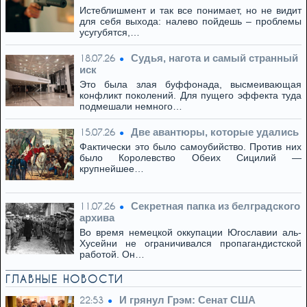
Истеблишмент и так все понимает, но не видит
для себя выхода: налево пойдешь – проблемы
усугубятся,…
Cудья, нагота и самый странный
18.07.26
иск
Это была злая буффонада, высмеивающая
конфликт поколений. Для пущего эффекта туда
подмешали немного…
Две авантюры, которые удались
15.07.26
Фактически это было самоубийство. Против них
было Королевство Обеих Сицилий —
крупнейшее…
Секретная папка из белградского
11.07.26
архива
Во время немецкой оккупации Югославии аль-
Хусейни не ограничивался пропагандистской
работой. Он…
ГЛАВНЫЕ НОВОСТИ
И грянул Грэм: Сенат США
22:53