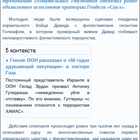
требованию сознательных студентов отменил ранее
объявленное исполнение оратории Генделя «Саул».
Молодые люди были возмущены сценами поединка
израильского бойца Давида с филистимским гигантом
Голиафом, в котором проворный живчик Давид побивает
неповоротливого филистимского переростка.
В контексте
Генсек ООН рассказал о «56 годах
удушающей оккупации» в секторе
Газа
Постоянный представитель Израиля в
ООН Гилад Эрдан призвал Антониу
Гутерриша «немедленно уйти в
отставку». По его мнению, Гуттериш «с
пониманием относится к террористам
ХАМАС».
Действие спектакля происходит ровно три тысячи лет назад и
описывает одну из многочисленных схваток первого
израильского царства с филистимлянами, как называли один из