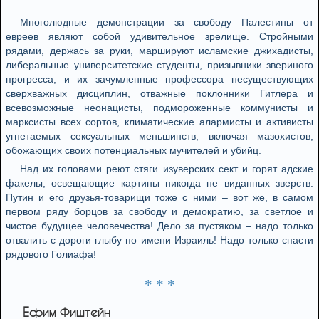
Многолюдные демонстрации за свободу Палестины от
евреев являют собой удивительное зрелище. Стройными
рядами, держась за руки, маршируют исламские джихадисты,
либеральные университетские студенты, призывники звериного
прогресса, и их зачумленные профессора несуществующих
сверхважных дисциплин, отважные поклонники Гитлера и
всевозможные неонацисты, подмороженные коммунисты и
марксисты всех сортов, климатические алармисты и активисты
угнетаемых сексуальных меньшинств, включая мазохистов,
обожающих своих потенциальных мучителей и убийц.
Над их головами реют стяги изуверских сект и горят адские
факелы, освещающие картины никогда не виданных зверств.
Путин и его друзья-товарищи тоже с ними – вот же, в самом
первом ряду борцов за свободу и демократию, за светлое и
чистое будущее человечества! Дело за пустяком – надо только
отвалить с дороги глыбу по имени Израиль! Надо только спасти
рядового Голиафа!
* * *
Ефим Фиштейн