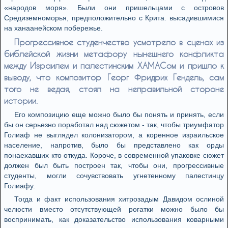
«народов моря». Были они пришельцами с островов
Средиземноморья, предположительно с Крита. высадившимися
на ханаанейском побережье.
Прогрессивное студенчество усмотрело в сценах из
библейской жизни метафору нынешнего конфликта
между Израилем и палестинским ХАМАСом и пришло к
выводу, что композитор Георг Фридрих Гендель, сам
того не ведая, стоял на неправильной стороне
истории.
Его композицию еще можно было бы понять и принять, если
бы он серьезно поработал над сюжетом - так, чтобы триумфатор
Голиаф не выглядел колонизатором, а коренное израильское
население, напротив, было бы представлено как орды
понаехавших кто откуда. Короче, в современной упаковке сюжет
должен был быть построен так, чтобы они, прогрессивные
студенты, могли сочувствовать угнетенному палестинцу
Голиафу.
Тогда и факт использования хитрозадым Давидом ослиной
челюсти вместо отсутствующей рогатки можно было бы
воспринимать, как доказательство использования коварными