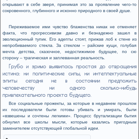
открывают в себе зверя, принимая это за проявление чего-то
сокровенного, глубинного и исконно природного в своей душе.
Переживаемое ими чувство блаженства никак не отменяет
факта, что прогрессивизм давно и безнадежно зашел в
эволюционный тупик. Его адепты стоят, прижав лоб к стене из
непробиваемого стекла. За стеклом – райские кущи, голубая
мечта детства, сказочное, недостижимое будущее, по сю
сторону – трагическая и заплеванная реальность.
Грубо и зримо выявилась простая до отвращения
истина: ни политические силы, ни интеллектуальные
элиты сегодня не в состоянии предложить
человечеству ни одного сколько-нибудь
привлекательного проекта будущего.
Все социальные прожекты, за которые в недавнем прошлом
их последователи были готовы убивать и умирать, были
«взвешены и сочтены легкими». Процесс брутализации бытия
обнулил все школы мысли, которые казались пригодным
заменителем отсутствующей глобальной идеи.