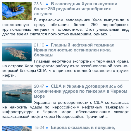
В заповедник Хула выпустили
23:31
более 250 редчайших чернобрюхих
лягушек
В израильском заповеднике Хула выпустили в
естественную среду обитания более 250 чернобрюхих
круглоязычных лягушек и головастиков. Этот уникальный вид
долгое время считался полностью вымершим, однако…
Главный нефтяной терминал
21:10
Ирана полностью остановлен из-за
блокады
Главный нефтяной экспортный терминал Ирана
на острове Харг прекратил работу из-за возобновленной военно-
морской блокады США, что привело к полной остановке отгрузки
нефти.
США и Украина договорились об
20:47
ограничении ударов по танкерам в Черном
море
Украина по договоренности с США согласилась
не наносить удары по нероссийским нефтяным танкерам и
инфраструктуре в Черном море, обеспечивающим экспорт
казахстанской нефти через Новороссийск. Причиной…
Европа оказалась в ловушке,
18:24