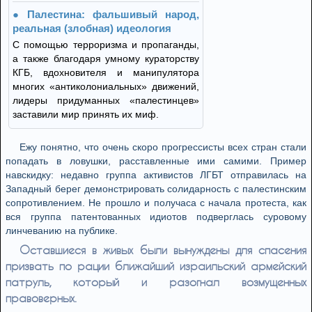
Палестина: фальшивый народ,
реальная (злобная) идеология
С помощью терроризма и пропаганды,
а также благодаря умному кураторству
КГБ, вдохновителя и манипулятора
многих «антиколониальных» движений,
лидеры придуманных «палестинцев»
заставили мир принять их миф.
Ежу понятно, что очень скоро прогрессисты всех стран стали
попадать в ловушки, расставленные ими самими. Пример
навскидку: недавно группа активистов ЛГБТ отправилась на
Западный берег демонстрировать солидарность с палестинским
сопротивлением. Не прошло и получаса с начала протеста, как
вся группа патентованных идиотов подверглась суровому
линчеванию на публике.
Оставшиеся в живых были вынуждены для спасения
призвать по рации ближайший израильский армейский
патруль, который и разогнал возмущенных
правоверных.