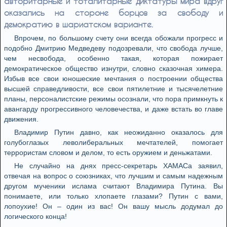
авторитарные и тоталитарные диктатуры мира вдруг
оказались на стороне борцов за свободу и
демократию в шариатском варианте.
Впрочем, по большому счету они всегда обожали прогресс и
подобно Дмитрию Медведеву подозревали, что свобода лучше,
чем несвобода, особенно такая, которая пожирает
демократическое общество изнутри, словно сказочная химера.
Избыв все свои юношеские мечтания о построении общества
высшей справедливости, все свои пятилетние и тысячелетние
планы, персоналистские режимы осознали, что пора примкнуть к
авангарду прогрессивного человечества, и даже встать во главе
движения.
Владимир Путин давно, как неожиданно оказалось для
голубоглазых леволиберальных мечтателей, помогает
террористам словом и делом, то есть оружием и деньжатами.
Не случайно на днях пресс-секретарь ХАМАСа заявил,
отвечая на вопрос о союзниках, что лучшим и самым надежным
другом мученики ислама считают Владимира Путина. Вы
понимаете, или только хлопаете глазами? Путин с вами,
лопоухие! Он – один из вас! Он вашу мысль додумал до
логического конца!