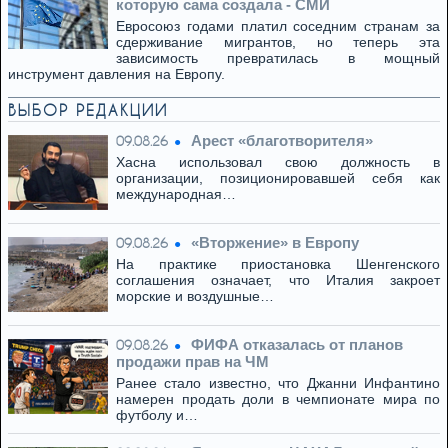
которую сама создала - СМИ
Евросоюз годами платил соседним странам за
сдерживание мигрантов, но теперь эта
зависимость превратилась в мощный
инструмент давления на Европу.
ВЫБОР РЕДАКЦИИ
Арест «благотворителя»
09.08.26
Хасна использовал свою должность в
организации, позиционировавшей себя как
международная…
«Вторжение» в Европу
09.08.26
На практике приостановка Шенгенского
соглашения означает, что Италия закроет
морские и воздушные…
ФИФА отказалась от планов
09.08.26
продажи прав на ЧМ
Ранее стало известно, что Джанни Инфантино
намерен продать доли в чемпионате мира по
футболу и…