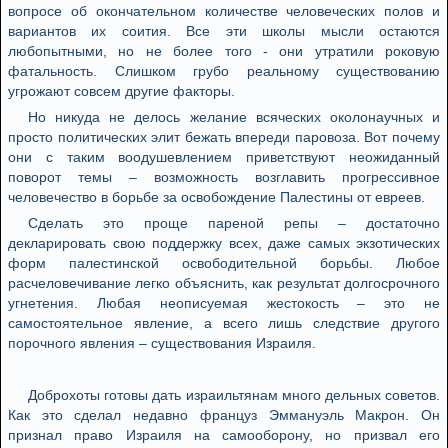
вопросе об окончательном количестве человеческих полов и
вариантов их соития. Все эти школы мысли остаются
любопытными, но не более того - они утратили роковую
фатальность. Слишком грубо реальному существованию
угрожают совсем другие факторы.
Но никуда не делось желание всяческих околонаучных и
просто политических элит бежать впереди паровоза. Вот почему
они с таким воодушевлением приветствуют неожиданный
поворот темы – возможность возглавить прогрессивное
человечество в борьбе за освобождение Палестины от евреев.
Сделать это проще пареной репы – достаточно
декларировать свою поддержку всех, даже самых экзотических
форм палестинской освободительной борьбы. Любое
расчеловечивание легко объяснить, как результат долгосрочного
угнетения. Любая неописуемая жестокость – это не
самостоятельное явление, а всего лишь следствие другого
порочного явления – существования Израиля.
Доброхоты готовы дать израильтянам много дельных советов.
Как это сделал недавно француз Эммануэль Макрон. Он
признал право Израиля на самооборону, но призвал его