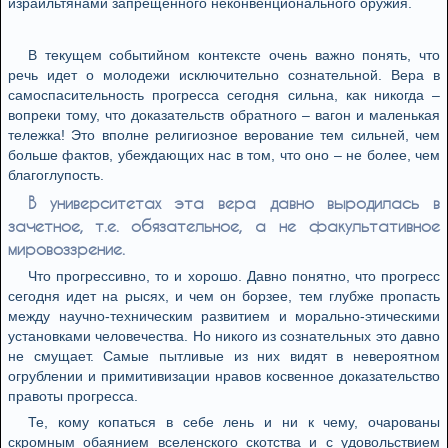
израильтянами запрещенного неконвенционального оружия.
В текущем событийном контексте очень важно понять, что
речь идет о молодежи исключительно сознательной. Вера в
самоспасительность прогресса сегодня сильна, как никогда –
вопреки тому, что доказательств обратного – вагон и маленькая
тележка! Это вполне религиозное верование тем сильней, чем
больше фактов, убеждающих нас в том, что оно – не более, чем
благоглупость.
В университетах эта вера давно выродилась в
зачетное, т.е. обязательное, а не факультативное
мировоззрение.
Что прогрессивно, то и хорошо. Давно понятно, что прогресс
сегодня идет на рысях, и чем он борзее, тем глубже пропасть
между научно-техническим развитием и морально-этическими
установками человечества. Но никого из сознательных это давно
не смущает. Самые пытливые из них видят в невероятном
огрублении и примитивизации нравов косвенное доказательство
правоты прогресса.
Те, кому копаться в себе лень и ни к чему, очарованы
скромным обаянием вселенского скотства и с удовольствием