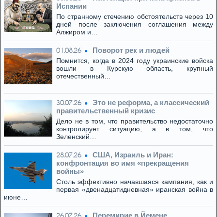
Испании
По странному стечению обстоятельств через 10
дней после заключения соглашения между
Алжиром и…
Поворот рек и людей
01.08.26
Помнится, когда в 2024 году украинские войска
вошли в Курскую область, крупный
отечественный…
Это не реформа, а классический
30.07.26
правительственный кризис
Дело не в том, что правительство недостаточно
контролирует ситуацию, а в том, что
Зеленский…
США, Израиль и Иран:
28.07.26
конфронтация во имя «прекращения
войны»
Столь эффективно начавшаяся кампания, как и
первая «двенадцатидневная» иранская война в
июне…
Перемирие в Йемене
26.07.26