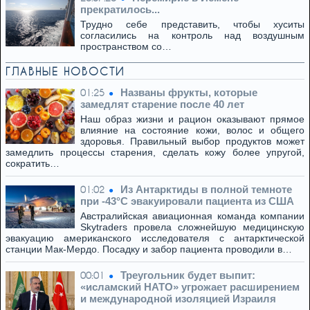
прекратилось...
Трудно себе представить, чтобы хуситы
согласились на контроль над воздушным
пространством со…
ГЛАВНЫЕ НОВОСТИ
Названы фрукты, которые
01:25
замедлят старение после 40 лет
Наш образ жизни и рацион оказывают прямое
влияние на состояние кожи, волос и общего
здоровья. Правильный выбор продуктов может
замедлить процессы старения, сделать кожу более упругой,
сократить…
Из Антарктиды в полной темноте
01:02
при -43°C эвакуировали пациента из США
Австралийская авиационная команда компании
Skytraders провела сложнейшую медицинскую
эвакуацию американского исследователя с антарктической
станции Мак-Мердо. Посадку и забор пациента проводили в…
Треугольник будет выпит:
00:01
«исламский НАТО» угрожает расширением
и международной изоляцией Израиля