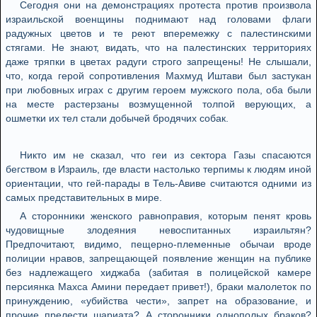
Сегодня они на демонстрациях протеста против произвола
израильской военщины поднимают над головами флаги
радужных цветов и те реют вперемежку с палестинскими
стягами. Не знают, видать, что на палестинских территориях
даже тряпки в цветах радуги строго запрещены! Не слышали,
что, когда герой сопротивления Махмуд Иштави был застукан
при любовных играх с другим героем мужского пола, оба были
на месте растерзаны возмущенной толпой верующих, а
ошметки их тел стали добычей бродячих собак.
Никто им не сказал, что геи из сектора Газы спасаются
бегством в Израиль, где власти настолько терпимы к людям иной
ориентации, что гей-парады в Тель-Авиве считаются одними из
самых представительных в мире.
А сторонники женского равноправия, которым пенят кровь
чудовищные злодеяния невоспитанных израильтян?
Предпочитают, видимо, пещерно-племенные обычаи вроде
полиции нравов, запрещающей появление женщин на публике
без надлежащего хиджаба (забитая в полицейской камере
персиянка Махса Амини передает привет!), браки малолеток по
принуждению, «убийства чести», запрет на образование, и
прочие прелести шариата? А сторонники однополых браков?