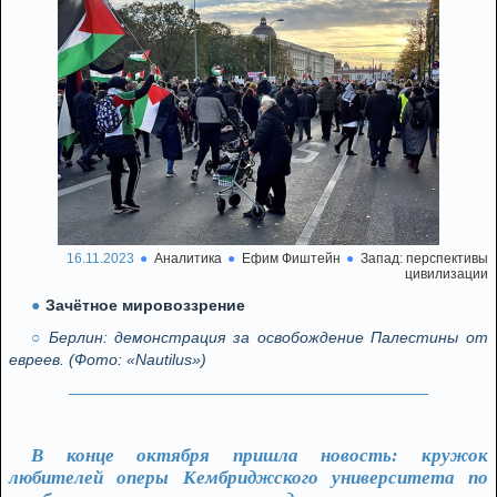
16.11.2023
Аналитика
Ефим Фиштейн
Запад: перспективы
цивилизации
Зачётное мировоззрение
Берлин: демонстрация за освобождение Палестины от
евреев. (Фото: «Nautilus»)
В конце октября пришла новость: кружок
любителей оперы Кембриджского университета по