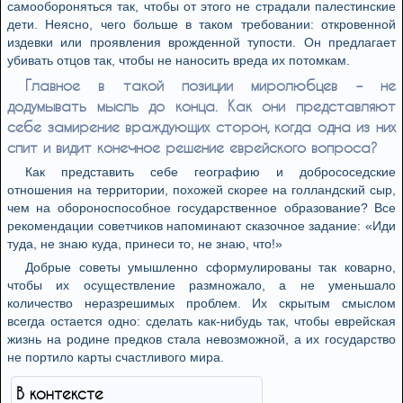
самообороняться так, чтобы от этого не страдали палестинские
дети. Неясно, чего больше в таком требовании: откровенной
издевки или проявления врожденной тупости. Он предлагает
убивать отцов так, чтобы не наносить вреда их потомкам.
Главное в такой позиции миролюбцев – не
додумывать мысль до конца. Как они представляют
себе замирение враждующих сторон, когда одна из них
спит и видит конечное решение еврейского вопроса?
Как представить себе географию и добрососедские
отношения на территории, похожей скорее на голландский сыр,
чем на обороноспособное государственное образование? Все
рекомендации советчиков напоминают сказочное задание: «Иди
туда, не знаю куда, принеси то, не знаю, что!»
Добрые советы умышленно сформулированы так коварно,
чтобы их осуществление размножало, а не уменьшало
количество неразрешимых проблем. Их скрытым смыслом
всегда остается одно: сделать как-нибудь так, чтобы еврейская
жизнь на родине предков стала невозможной, а их государство
не портило карты счастливого мира.
В контексте