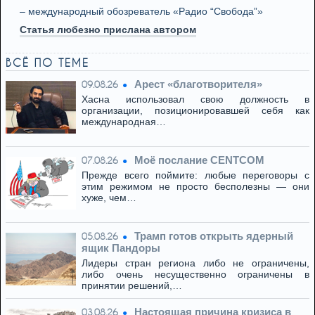
– международный обозреватель «Радио “Свобода”»
Статья любезно прислана автором
ВСЁ ПО ТЕМЕ
Арест «благотворителя»
09.08.26
Хасна использовал свою должность в
организации, позиционировавшей себя как
международная…
Моё послание CENTCOM
07.08.26
Прежде всего поймите: любые переговоры с
этим режимом не просто бесполезны — они
хуже, чем…
Трамп готов открыть ядерный
05.08.26
ящик Пандоры
Лидеры стран региона либо не ограничены,
либо очень несущественно ограничены в
принятии решений,…
Настоящая причина кризиса в
03.08.26