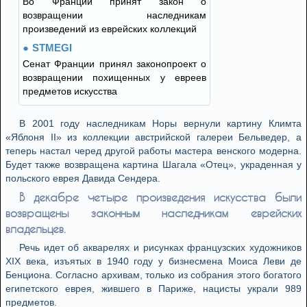
Во Франции принят закон о
возвращении наследникам
произведений из еврейских коллекций
STMEGI
Сенат Франции принял законопроект о
возвращении похищенных у евреев
предметов искусства
В 2001 году наследникам Норы вернули картину Климта
«Яблоня II» из коллекции австрийской галереи Бельведер, а
теперь настал черед другой работы мастера венского модерна.
Будет также возвращена картина Шагала «Отец», украденная у
польского еврея Давида Сендера.
В декабре четыре произведения искусства были
возвращены законным наследникам еврейских
владельцев.
Речь идет об акварелях и рисунках французских художников
XIX века, изъятых в 1940 году у бизнесмена Моиса Леви де
Бенциона. Согласно архивам, только из собрания этого богатого
египетского еврея, жившего в Париже, нацисты украли 989
предметов.