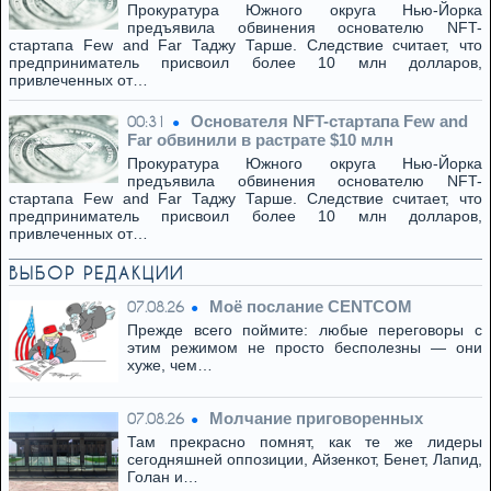
Прокуратура Южного округа Нью-Йорка
предъявила обвинения основателю NFT-
стартапа Few and Far Таджу Тарше. Следствие считает, что
предприниматель присвоил более 10 млн долларов,
привлеченных от…
Основателя NFT-стартапа Few and
00:31
Far обвинили в растрате $10 млн
Прокуратура Южного округа Нью-Йорка
предъявила обвинения основателю NFT-
стартапа Few and Far Таджу Тарше. Следствие считает, что
предприниматель присвоил более 10 млн долларов,
привлеченных от…
ВЫБОР РЕДАКЦИИ
Моё послание CENTCOM
07.08.26
Прежде всего поймите: любые переговоры с
этим режимом не просто бесполезны — они
хуже, чем…
Молчание приговоренных
07.08.26
Там прекрасно помнят, как те же лидеры
сегодняшней оппозиции, Айзенкот, Бенет, Лапид,
Голан и…