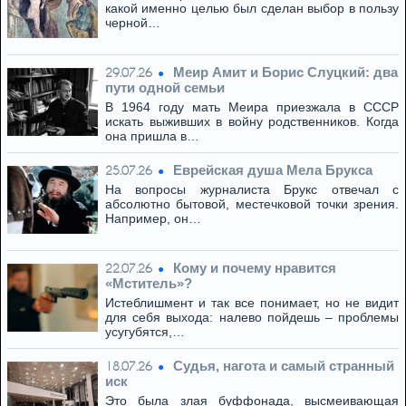
какой именно целью был сделан выбор в пользу
черной…
Меир Амит и Борис Слуцкий: два
29.07.26
пути одной семьи
В 1964 году мать Меира приезжала в СССР
искать выживших в войну родственников. Когда
она пришла в…
Eвpeйская душа Мела Брукса
25.07.26
На вопросы журналиста Брукс отвечал с
абсолютно бытовой, местечковой точки зрения.
Например, он…
Кому и почему нравится
22.07.26
«Мститель»?
Истеблишмент и так все понимает, но не видит
для себя выхода: налево пойдешь – проблемы
усугубятся,…
Cудья, нагота и самый странный
18.07.26
иск
Это была злая буффонада, высмеивающая