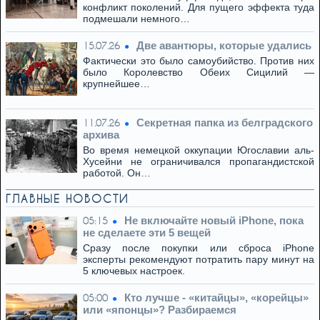
конфликт поколений. Для пущего эффекта туда
подмешали немного…
Две авантюры, которые удались
15.07.26
Фактически это было самоубийство. Против них
было Королевство Обеих Сицилий —
крупнейшее…
Секретная папка из белградского
11.07.26
архива
Во время немецкой оккупации Югославии аль-
Хусейни не ограничивался пропагандистской
работой. Он…
ГЛАВНЫЕ НОВОСТИ
Не включайте новый iPhone, пока
05:15
не сделаете эти 5 вещей
Сразу после покупки или сброса iPhone
эксперты рекомендуют потратить пару минут на
5 ключевых настроек.
Кто лучше - «китайцы», «корейцы»
05:00
или «японцы»? Разбираемся