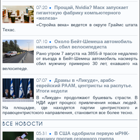
Прощай, Nvidia? Маск запускает
07:20
гигантскую фабрику компьютерного
«железа»
«Стройка века» ведется в округе Граймс штата
Техас.
Около Бейт-Шемеша автомобиль
07:10
насмерть сбил велосипедиста
Рано утром 7 августа на 3855-й трассе недалеко
от въезда в Бейт-Шемеш автомобиль насмерть
сбил мужчину примерно 30 лет, ехавшего на
велосипеде.
Драмы в «Ликуде», арабо-
07:07
еврейский РААМ, центристы на распутье.
Итоги недели
В «Ликуде» продолжают бушевать страсти. В
НДИ идет процесс привлечения новых людей.
На площадке, где находятся партии центристского и
правоцентристского направления, становится все более тесно.
ВСЕ НОВОСТИ
В США одобрили первую мРНК-
05:31
вакцину против сезонного гриппа