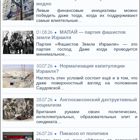
модно
Левые финансовые инициативы можно
победить даже тогда, когда их поддерживают
самые влиятельные…
МАПАЙ — партия фашистов
01.08.26
земли Израиля
Партия «Фашистов Земли Израиля» — это
партия господ. Даже когда проводится
минимальное,…
Нормализация капитуляции
30.07.26
Израиля?
Наглость этих условий состоит ещё и в том, что
даже поверхностный взгляд на положение
Саудовской…
Англосаксонский деструктивный
28.07.26
социализм
Британия руками своих политических,
интеллектуальных, образовательных элит и
синдиката…
Пикассо от политики
26.07.26