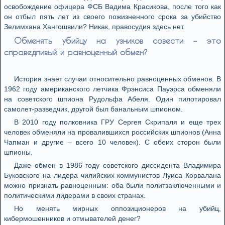
освобождение офицера ФСБ Вадима Красикова, после того как
он отбыл пять лет из своего пожизненного срока за убийство
Зелимхана Хангошвили? Никак, правосудия здесь нет.
Обменять убийцу на узников совести – это
справедливый и равноценный обмен?
История знает случаи относительно равноценных обменов. В
1962 году американского летчика Фрэнсиса Пауэрса обменяли
на советского шпиона Рудольфа Абеля. Один пилотировал
самолет-разведчик, другой был банальным шпионом.
В 2010 году полковника ГРУ Сергея Скрипаля и еще трех
человек обменяли на провалившихся российских шпионов (Анна
Чапман и другие – всего 10 человек). С обеих сторон были
шпионы.
Даже обмен в 1986 году советского диссидента Владимира
Буковского на лидера чилийских коммунистов Луиса Корвалана
можно признать равноценным: оба были политзаключенными и
политическими лидерами в своих странах.
Но менять мирных оппозиционеров на убийц,
кибермошенников и отмывателей денег?