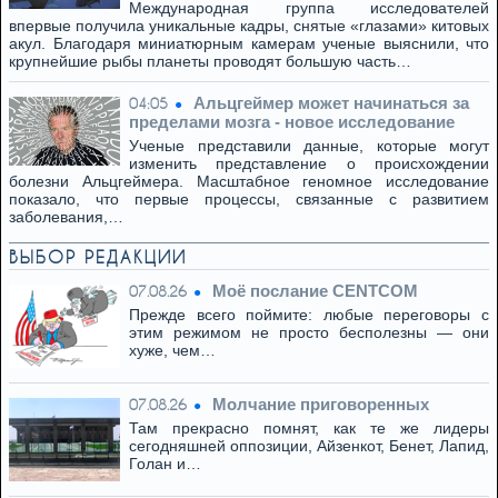
Международная группа исследователей
впервые получила уникальные кадры, снятые «глазами» китовых
акул. Благодаря миниатюрным камерам ученые выяснили, что
крупнейшие рыбы планеты проводят большую часть…
Альцгеймер может начинаться за
04:05
пределами мозга - новое исследование
Ученые представили данные, которые могут
изменить представление о происхождении
болезни Альцгеймера. Масштабное геномное исследование
показало, что первые процессы, связанные с развитием
заболевания,…
ВЫБОР РЕДАКЦИИ
Моё послание CENTCOM
07.08.26
Прежде всего поймите: любые переговоры с
этим режимом не просто бесполезны — они
хуже, чем…
Молчание приговоренных
07.08.26
Там прекрасно помнят, как те же лидеры
сегодняшней оппозиции, Айзенкот, Бенет, Лапид,
Голан и…