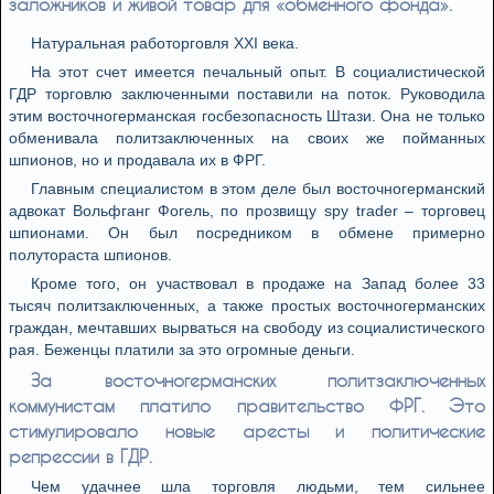
заложников и живой товар для «обменного фонда».
Натуральная работорговля XXI века.
На этот счет имеется печальный опыт. В социалистической
ГДР торговлю заключенными поставили на поток. Руководила
этим восточногерманская госбезопасность Штази. Она не только
обменивала политзаключенных на своих же пойманных
шпионов, но и продавала их в ФРГ.
Главным специалистом в этом деле был восточногерманский
адвокат Вольфганг Фогель, по прозвищу spy trader – торговец
шпионами. Он был посредником в обмене примерно
полутораста шпионов.
Кроме того, он участвовал в продаже на Запад более 33
тысяч политзаключенных, а также простых восточногерманских
граждан, мечтавших вырваться на свободу из социалистического
рая. Беженцы платили за это огромные деньги.
За восточногерманских политзаключенных
коммунистам платило правительство ФРГ. Это
стимулировало новые аресты и политические
репрессии в ГДР.
Чем удачнее шла торговля людьми, тем сильнее