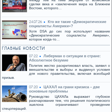
Между тем на пике эйфории от возможной
сделки века и «заключения мира на Ближнем
Востоке, которого…
Кто же такие «Демократические
24.07.26
социалисты Америки»?
Хотя DSA до сих пор использует название
«Демократические социалисты Америки»,
которое когда-то…
ГЛАВНЫЕ НОВОСТИ
Либерман о ситуации в стране:
07:22
Абсолютное безумие
Политик жестко раскритиковал власть, заявил о
вмешательстве в выборы и выдвинул условия
для нового правительства, включая всеобщий
призыв.
ЦАХАЛ на грани кризиса – две
07:20
основные проблемы
Руководство ЦАХАЛа выражает глубокое
разочарование тем, что решения политического
эшелона ограничивают проведение
спецопераций.