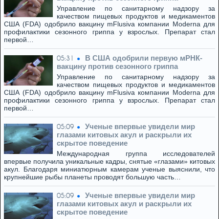
Управление по санитарному надзору за
качеством пищевых продуктов и медикаментов
США (FDA) одобрило вакцину mFlusiva компании Moderna для
профилактики сезонного гриппа у взрослых. Препарат стал
первой…
В США одобрили первую мРНК-
05:31
вакцину против сезонного гриппа
Управление по санитарному надзору за
качеством пищевых продуктов и медикаментов
США (FDA) одобрило вакцину mFlusiva компании Moderna для
профилактики сезонного гриппа у взрослых. Препарат стал
первой…
Ученые впервые увидели мир
05:09
глазами китовых акул и раскрыли их
скрытое поведение
Международная группа исследователей
впервые получила уникальные кадры, снятые «глазами» китовых
акул. Благодаря миниатюрным камерам ученые выяснили, что
крупнейшие рыбы планеты проводят большую часть…
Ученые впервые увидели мир
05:09
глазами китовых акул и раскрыли их
скрытое поведение