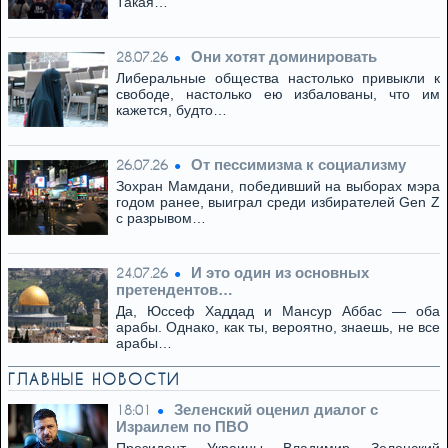
Такая…
Они хотят доминировать
28.07.26
Либеральные общества настолько привыкли к
свободе, настолько ею избалованы, что им
кажется, будто…
От пессимизма к социализму
26.07.26
Зохран Мамдани, победивший на выборах мэра
годом ранее, выиграл среди избирателей Gen Z
с разрывом…
И это один из основных
24.07.26
претендентов…
Да, Юссеф Хаддад и Мансур Аббас — оба
арабы. Однако, как ты, вероятно, знаешь, не все
арабы…
ГЛАВНЫЕ НОВОСТИ
Зеленский оценил диалог с
18:01
Израилем по ПВО