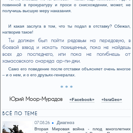
повинной в прокуратуру и проси о снисхождении, может, не
получишь высшую меру наказания.
И какая заслуга в том, что ты подал в отставку? Сбежал,
натворив такое!
Ты должен был пойти рядовым на передовую, в
боевой взвод и искать похищенных, пока не найдешь
всех до последнего, или пока не погибнешь от
хамасовского снаряда ар-пи-джи.
Само его поведение после отставки объясняет очень многое
– и о нем, и о его друзьях-генералах.
* * *
Юрий Моор-Мурадов
«Facebook»
«IsraGeo»
ВСЁ ПО ТЕМЕ
Диагноз
07.08.26
Вторая Мировая война - плод многолетних