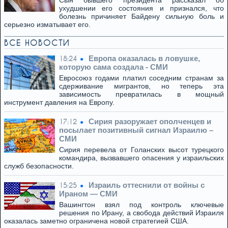
Сын бывшего президента рассказал об
ухудшении его состояния и признался, что
болезнь причиняет Байдену сильную боль и
серьезно изматывает его.
ВСЕ НОВОСТИ
Европа оказалась в ловушке,
18:24
которую сама создала - СМИ
Евросоюз годами платил соседним странам за
сдерживание мигрантов, но теперь эта
зависимость превратилась в мощный
инструмент давления на Европу.
Сирия разоружает ополченцев и
17:12
посылает позитивный сигнал Израилю –
СМИ
Сирия перевела от Голанских высот турецкого
командира, вызвавшего опасения у израильских
служб безопасности.
Израиль оттеснили от войны с
15:25
Ираном — СМИ
Вашингтон взял под контроль ключевые
решения по Ирану, а свобода действий Израиля
оказалась заметно ограничена новой стратегией США.