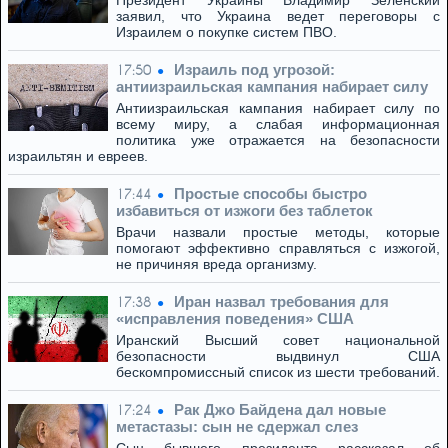
Президент Украины Владимир Зеленский
заявил, что Украина ведет переговоры с
Израилем о покупке систем ПВО.
Израиль под угрозой:
17:50
антиизраильская кампания набирает силу
Антиизраильская кампания набирает силу по
всему миру, а слабая информационная
политика уже отражается на безопасности
израильтян и евреев.
Простые способы быстро
17:44
избавиться от изжоги без таблеток
Врачи назвали простые методы, которые
помогают эффективно справляться с изжогой,
не причиняя вреда организму.
Иран назвал требования для
17:38
«исправления поведения» США
Иранский Высший совет национальной
безопасности выдвинул США
бескомпромиссный список из шести требований.
Рак Джо Байдена дал новые
17:24
метастазы: сын не сдержал слез