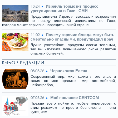
Израиль тормозит процесс
13:24
урегулирования в Газе - СМИ
Представители Израиля высказали возражения
по поводу ключевой инициативы по Газе,
которая может серьезно навредить нашей стране.
Почему горячие блюда могут быть
11:02
смертельно опасными, предупредил врач
Лучше употреблять продукты слегка теплыми,
так вы избежите повышенного риска развития
опасных болезней.
ВЫБОР РЕДАКЦИИ
Чернокожая Елена
08.08.26
Современный мир, мир, каким я его знаю и
каким он мне нравится, мир автомобилей,
небоскребов,…
Моё послание CENTCOM
07.08.26
Прежде всего поймите: любые переговоры с
этим режимом не просто бесполезны — они
хуже, чем…