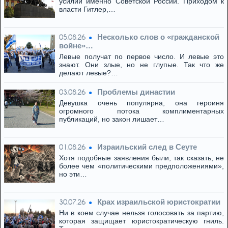
усилий именно Советской России. Приходом к
власти Гитлер,…
Несколько слов о «гражданской
05.08.26
войне»…
Левые получат по первое число. И левые это
знают. Они злые, но не глупые. Так что же
делают левые?…
Проблемы династии
03.08.26
Девушка очень популярна, она героиня
огромного потока комплиментарных
публикаций, но закон лишает…
Израильский след в Сеуте
01.08.26
Хотя подобные заявления были, так сказать, не
более чем «политическими предположениями»,
но эти…
Крах израильской юристократии
30.07.26
Ни в коем случае нельзя голосовать за партию,
которая защищает юристократическую гниль.