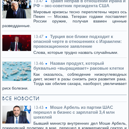
Трамп неправ в отношении Ирана и
13:47
РФ – экс-советник президента США
Мировые кризисы тесно переплетены через ось
Пекин — Москва. Тегеран годами поставляет
России оружие, получая взамен ценные
разведданные.
Турция все ближе подходит к
13:47
опасной черте в отношениях с Израилем:
провокационное заявление
Слова, которые трудно назвать случайными.
Назван продукт, который
13:46
буквально «выращивает» раковые клетки
Как оказалось, соблюдение низкоуглеводных
диет, может в разы снизить риск развития рака.
Тогда как обилие сахара, наоборот, увеличивает
риск болезни.
ВСЕ НОВОСТИ
Моше Арбель из партии ШАС
13:43
перешел в бизнес с зарплатой 3,4 млн
шекелей
Бывший министр внутренних дел Моше Арбель,
покинувший политику в мае, перешел в коммерческий сектор и