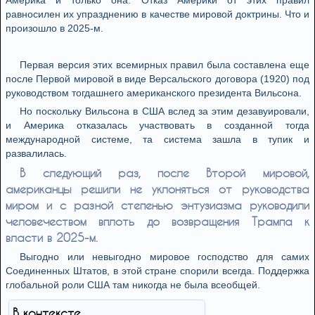
Америка и только она. Отказ Америки от этих правил
равносилен их упразднению в качестве мировой доктрины. Что и
произошло в 2025-м.
Первая версия этих всемирных правил была составлена еще
после Первой мировой в виде Версальского договора (1920) под
руководством тогдашнего американского президента Вильсона.
Но поскольку Вильсона в США вслед за этим дезавуировали,
и Америка отказалась участвовать в созданной тогда
международной системе, та система зашла в тупик и
развалилась.
В следующий раз, после Второй мировой,
американцы решили не уклоняться от руководства
миром и с разной степенью энтузиазма руководили
человечеством вплоть до возвращения Трампа к
власти в 2025-м.
Выгодно или невыгодно мировое господство для самих
Соединенных Штатов, в этой стране спорили всегда. Поддержка
глобальной роли США там никогда не была всеобщей.
В контексте