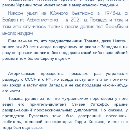
режим Украины тоже имеет корни в американской традиции.
Никсон ушел из Южного Вьетнама в 1973-м, а
Байден из Афганистана — в 2021-м. Правда, и там, и
там это случилось только после долгих лет борьбы и
многих неудач.
Еще важнее то, что предшественники Трампа, даже Никсон,
за все эти 80 лет никогда по-крупному не рвали с Западом и ни
разу не грозили оставить без поддержки какой-либо европейский
режим и тем более Европу в целом.
Американские президенты несколько раз устраивали
разрядку с СССР и с РФ, но всегда выступали в этой политике
как вожди и заступники Запада, а не как продавцы какой-нибудь
его части.
Трампа ругают за то, что «украинские» переговоры у него
ведет его приятель-дилетант Стивен Уиткофф, крайне
раздражающий профессиональных дипломатов. Но скажем, у
президента Рузвельта тоже был доверенный посланник-
любитель, «теневой госсекретарь» Гарри Хопкинс, и его вес
тогда был еще выше.