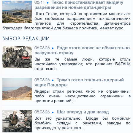
Техас приостанавливает выдачу
08:41
разрешений на новые дата-центры
Штат Техас, который на протяжении многих лет
был любимым направлением технологических
гигантов для строительства дата-центров
благодаря благоприятной для бизнеса политике, меняет курс.
ВЫБОР РЕДАКЦИИ
Ради этого вовсе не обязательно
06.08.26
разрушать страну
Вы же те самые люди, которые столь
настойчиво утверждают, что решения БАГАЦа
стоят выше…
Трамп готов открыть ядерный
05.08.26
ящик Пандоры
Лидеры стран региона либо не ограничены,
либо очень несущественно ограничены в
принятии решений,…
Шаг вперед и два назад
05.08.26
Вот это удивительно. Вроде бы бомбили-
бомбили склады с ракетами, заводы по
производству ракетного…