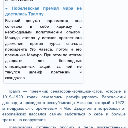
Нобелевская премия мира не
досталась Трампу
Бывший депутат парламента, она
сочетала в себе харизму с
необходимым политическим опытом.
Мачадо стояла у истоков протестного
движения против курса сначала
президента Уго Чавеса, потом и его
преемника Мадуро. При этом по итогам
двадцати лет бесплодных
оппозиционных акций, за ней не
тянулся шлейф претензий и
скандалов…
Трамп — преемник сенаторов-изоляционистов, которые в
1919–1920 годах отказались ратифицировать Версальский
договор, и президента-республиканца Никсона, который в 1972-
м подружился с Брежневым и Мао Цзэдуном и потребовал от
европейских вассалов самим заботиться о себе и больше
тратить на вооружения.
Трамповская готовность бросить в беде дружественный