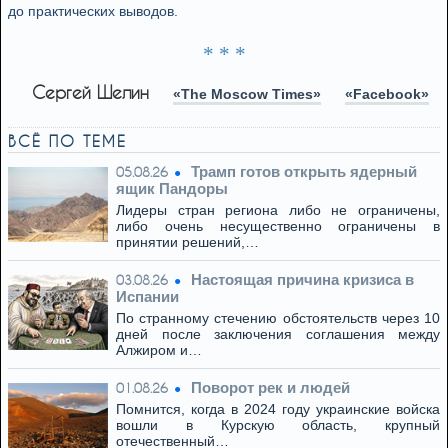
до практических выводов.
* * *
Сергей Шелин
«The Moscow Times»
«Facebook»
ВСЁ ПО ТЕМЕ
Трамп готов открыть ядерный
05.08.26
ящик Пандоры
Лидеры стран региона либо не ограничены,
либо очень несущественно ограничены в
принятии решений,…
Настоящая причина кризиса в
03.08.26
Испании
По странному стечению обстоятельств через 10
дней после заключения соглашения между
Алжиром и…
Поворот рек и людей
01.08.26
Помнится, когда в 2024 году украинские войска
вошли в Курскую область, крупный
отечественный…