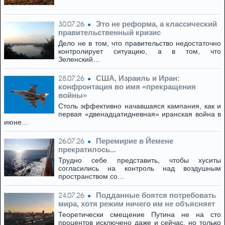
Это не реформа, а классический
30.07.26
правительственный кризис
Дело не в том, что правительство недостаточно
контролирует ситуацию, а в том, что
Зеленский…
США, Израиль и Иран:
28.07.26
конфронтация во имя «прекращения
войны»
Столь эффективно начавшаяся кампания, как и
первая «двенадцатидневная» иранская война в
июне…
Перемирие в Йемене
26.07.26
прекратилось...
Трудно себе представить, чтобы хуситы
согласились на контроль над воздушным
пространством со…
Подданные боятся потребовать
24.07.26
мира, хотя режим ничего им не объясняет
Теоретически смещение Путина не на сто
процентов исключено даже и сейчас, но только