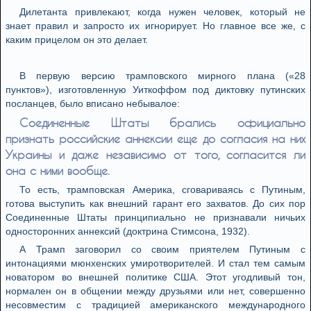
Дилетанта привлекают, когда нужен человек, который не
знает правил и запросто их игнорирует. Но главное все же, с
каким прицелом он это делает.
В первую версию трамповского мирного плана («28
пунктов»), изготовленную Уиткоффом под диктовку путинских
посланцев, было вписано небывалое:
Соединенные Штаты брались официально
признать российские аннексии еще до согласия на них
Украины и даже независимо от того, согласится ли
она с ними вообще.
То есть, трамповская Америка, сговариваясь с Путиным,
готова выступить как внешний гарант его захватов. До сих пор
Соединенные Штаты принципиально не признавали ничьих
односторонних аннексий (доктрина Стимсона, 1932).
А Трамп заговорил со своим приятелем Путиным с
интонациями мюнхенских умиротворителей. И стал тем самым
новатором во внешней политике США. Этот угодливый тон,
нормален он в общении между друзьями или нет, совершенно
несовместим с традицией американского международного