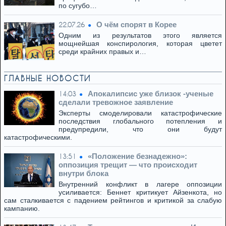
по сугубо…
О чём спорят в Корее
22.07.26
Одним из результатов этого является
мощнейшая конспирология, которая цветет
среди крайних правых и…
ГЛАВНЫЕ НОВОСТИ
Апокалипсис уже близок -ученые
14:03
сделали тревожное заявление
Эксперты смоделировали катастрофические
последствия глобального потепления и
предупредили, что они будут
катастрофическими.
«Положение безнадежно»:
13:51
оппозиция трещит — что происходит
внутри блока
Внутренний конфликт в лагере оппозиции
усиливается: Беннет критикует Айзенкота, но
сам сталкивается с падением рейтингов и критикой за слабую
кампанию.