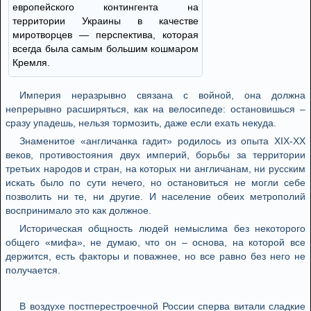
европейского контингента на
территории Украины в качестве
миротворцев — перспектива, которая
всегда была самым большим кошмаром
Кремля.
Империя неразрывно связана с войной, она должна
непрерывно расширяться, как на велосипеде: остановишься –
сразу упадешь, нельзя тормозить, даже если ехать некуда.
Знаменитое «англичанка гадит» родилось из опыта XIX-XX
веков, противостояния двух империй, борьбы за территории
третьих народов и стран, на которых ни англичанам, ни русским
искать было по сути нечего, но остановиться не могли себе
позволить ни те, ни другие. И население обеих метрополий
воспринимало это как должное.
Историческая общность людей немыслима без некоторого
общего «мифа», не думаю, что он – основа, на которой все
держится, есть факторы и поважнее, но все равно без него не
получается.
В воздухе постперестроечной России сперва витали сладкие