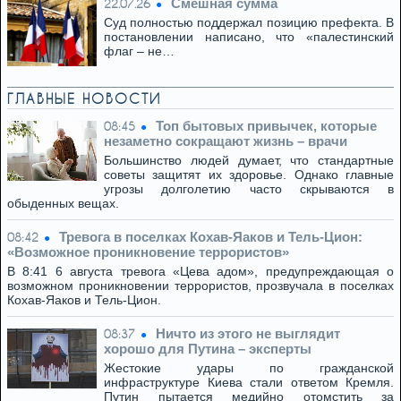
Смешная сумма
22.07.26
Суд полностью поддержал позицию префекта. В
постановлении написано, что «палестинский
флаг – не…
ГЛАВНЫЕ НОВОСТИ
Топ бытовых привычек, которые
08:45
незаметно сокращают жизнь – врачи
Большинство людей думает, что стандартные
советы защитят их здоровье. Однако главные
угрозы долголетию часто скрываются в
обыденных вещах.
Тревога в поселках Кохав-Яаков и Тель-Цион:
08:42
«Возможное проникновение террористов»
В 8:41 6 августа тревога «Цева адом», предупреждающая о
возможном проникновении террористов, прозвучала в поселках
Кохав-Яаков и Тель-Цион.
Ничто из этого не выглядит
08:37
хорошо для Путина – эксперты
Жестокие удары по гражданской
инфраструктуре Киева стали ответом Кремля.
Путин пытается медийно отомстить за