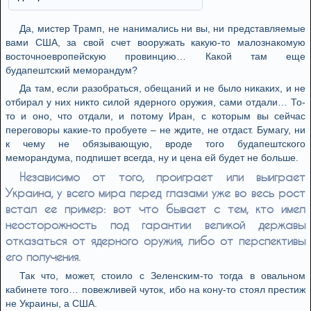
Да, мистер Трамп, не нанимались ни вы, ни представляемые
вами США, за свой счет вооружать какую-то малознакомую
восточноевропейскую провинцию… Какой там еще
будапештский меморандум?
Да там, если разобраться, обещаний и не было никаких, и не
отбирал у них никто силой ядерного оружия, сами отдали… То-
то и оно, что отдали, и потому Иран, с которым вы сейчас
переговоры какие-то пробуете – не ждите, не отдаст. Бумагу, ни
к чему не обязывающую, вроде того будапештского
меморандума, подпишет всегда, ну и цена ей будет не больше.
Независимо от того, проиграет или выиграет
Украина, у всего мира перед глазами уже во весь рост
встал ее пример: вот что бывает с тем, кто имел
неосторожность под гарантии великой державы
отказаться от ядерного оружия, либо от перспективы
его получения.
Так что, может, стоило с Зеленским-то тогда в овальном
кабинете того… повежливей чуток, ибо на кону-то стоял престиж
не Украины, а США.