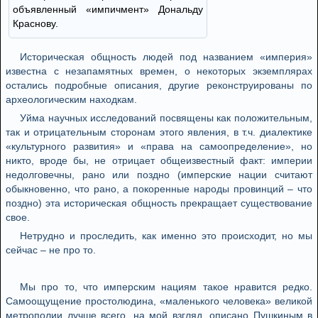
объявленный «импичмент» Дональду
Краснову.
Историческая общность людей под названием «империя»
известна с незапамятных времен, о некоторых экземплярах
остались подробные описания, другие реконструированы по
археологическим находкам.
Уйма научных исследований посвящены как положительным,
так и отрицательным сторонам этого явления, в т.ч. диалектике
«культурного развития» и «права на самоопределение», но
никто, вроде бы, не отрицает общеизвестный факт: империи
недолговечны, рано или поздно (имперские нации считают
обыкновенно, что рано, а покоренные народы провинций – что
поздно) эта историческая общность прекращает существование
свое.
Нетрудно и проследить, как именно это происходит, но мы
сейчас – не про то.
Мы про то, что имперским нациям такое нравится редко.
Самоощущение простолюдина, «маленького человека» великой
метрополии лучше всего, на мой взгляд, описано Пушкиным в