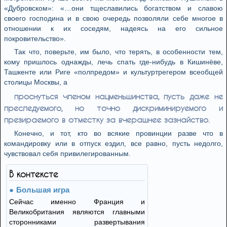
«Дубровском»: «…они тщеславились богатством и славою
своего господина и в свою очередь позволяли себе многое в
отношении к их соседям, надеясь на его сильное
покровительство».
Так что, поверьте, им было, что терять, в особенности тем,
кому пришлось однажды, лечь спать где-нибудь в Кишинёве,
Ташкенте или Риге «полпредом» и культуртрегером всеобщей
столицы Москвы, а
проснуться членом нацменьшинства, пусть даже не
преследуемого, но точно дискриминируемого и
презираемого в отместку за вчерашнее зазнайство.
Конечно, и тот, кто во всякие провинции разве что в
командировку или в отпуск ездил, все равно, пусть недолго,
чувствовал себя привилегированным.
В контексте
Большая игра
Сейчас именно Франция и
Великобритания являются главными
сторонниками развертывания