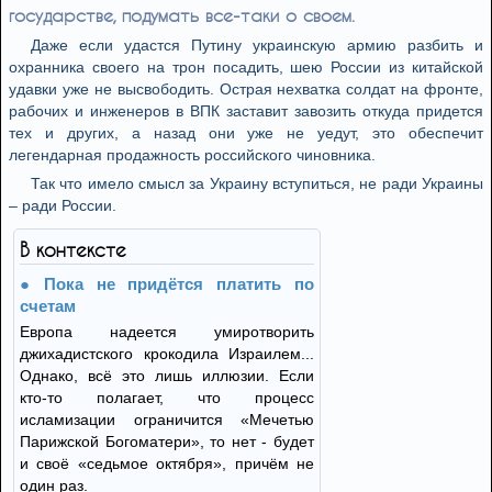
государстве, подумать все-таки о своем.
Даже если удастся Путину украинскую армию разбить и
охранника своего на трон посадить, шею России из китайской
удавки уже не высвободить. Острая нехватка солдат на фронте,
рабочих и инженеров в ВПК заставит завозить откуда придется
тех и других, а назад они уже не уедут, это обеспечит
легендарная продажность российского чиновника.
Так что имело смысл за Украину вступиться, не ради Украины
– ради России.
В контексте
Пока не придётся платить по
счетам
Европа надеется умиротворить
джихадистского крокодила Израилем...
Однако, всё это лишь иллюзии. Если
кто-то полагает, что процесс
исламизации ограничится «Мечетью
Парижской Богоматери», то нет - будет
и своё «седьмое октября», причём не
один раз.