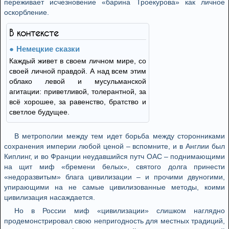
переживает исчезновение «барина Троекурова» как личное
оскорбление.
В контексте
Немецкие сказки
Каждый живет в своем личном мире, со
своей личной правдой. А над всем этим
облако левой и мусульманской
агитации: приветливой, толерантной, за
всё хорошее, за равенство, братство и
светлое будущее.
В метрополии между тем идет борьба между сторонниками
сохранения империи любой ценой – вспомните, и в Англии был
Киплинг, и во Франции неудавшийся путч ОАС – поднимающими
на щит миф «бремени белых», святого долга принести
«недоразвитым» блага цивилизации – и прочими двуногими,
упирающими на не самые цивилизованные методы, коими
цивилизация насаждается.
Но в России миф «цивилизации» слишком наглядно
продемонстрировал свою непригодность для местных традиций,