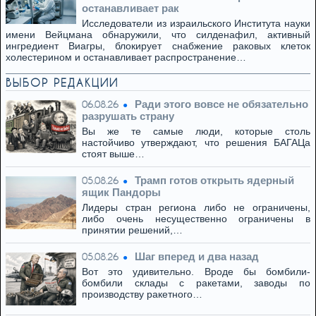
останавливает рак
Исследователи из израильского Института науки
имени Вейцмана обнаружили, что силденафил, активный
ингредиент Виагры, блокирует снабжение раковых клеток
холестерином и останавливает распространение…
ВЫБОР РЕДАКЦИИ
Ради этого вовсе не обязательно
06.08.26
разрушать страну
Вы же те самые люди, которые столь
настойчиво утверждают, что решения БАГАЦа
стоят выше…
Трамп готов открыть ядерный
05.08.26
ящик Пандоры
Лидеры стран региона либо не ограничены,
либо очень несущественно ограничены в
принятии решений,…
Шаг вперед и два назад
05.08.26
Вот это удивительно. Вроде бы бомбили-
бомбили склады с ракетами, заводы по
производству ракетного…