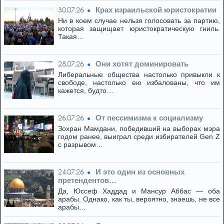
Крах израильской юристократии
30.07.26
Ни в коем случае нельзя голосовать за партию,
которая защищает юристократическую гниль.
Такая…
Они хотят доминировать
28.07.26
Либеральные общества настолько привыкли к
свободе, настолько ею избалованы, что им
кажется, будто…
От пессимизма к социализму
26.07.26
Зохран Мамдани, победивший на выборах мэра
годом ранее, выиграл среди избирателей Gen Z
с разрывом…
И это один из основных
24.07.26
претендентов…
Да, Юссеф Хаддад и Мансур Аббас — оба
арабы. Однако, как ты, вероятно, знаешь, не все
арабы…