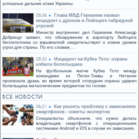
успешные дальние атаки Украины.
Глава МВД Германии назвал
08:36
инцидент с дроном в Лейпциге гибридной
угрозой
Министр внутренних дел Германии Александр
Добриндт заявил, что обнаружение в аэропорту Лейпцига
беспилотника со взрывчаткой свидетельствует о новом уровне
угроз для страны. По его словам,…
Инцидент на Кубке Тото: охрана
08:32
избила болельщика
На футбольном матче Кубка Тото между
командами из Петах-Тиквы и Нетании
произошла драка, во время которой сотрудник охраны ударил
болельщика металлическим предметом по голове.
ВСЕ НОВОСТИ
Как решить проблему с зависанием
06:21
смартфонов - советы экспертов
Специалисты объяснили, что нужно делать
владельцам смартфонов с операционными
системами Android и iOS в случае их зависания,