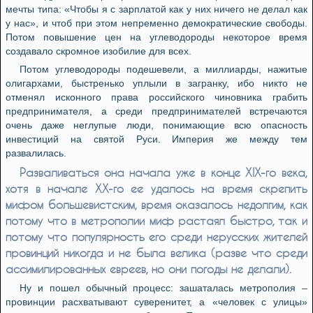
мечты типа: «Чтобы я с зарплатой как у них ничего не делал как
у нас», и чтоб при этом непременно демократические свободы.
Потом повышение цен на углеводороды некоторое время
создавало скромное изобилие для всех.
Потом углеводороды подешевели, а миллиарды, нажитые
олигархами, быстренько уплыли в загранку, ибо никто не
отменял исконного права российского чиновника грабить
предпринимателя, а среди предпринимателей встречаются
очень даже неглупые люди, понимающие всю опасность
инвестиций на святой Руси. Империя же между тем
развалилась.
Разваливаться она начала уже в конце XIX-го века,
хотя в начале XX-го ее удалось на время скрепить
мифом большевистским, время оказалось недолгим, как
потому что в метрополии миф растаял быстро, так и
потому что популярность его среди нерусских жителей
провинций никогда и не была велика (разве что среди
ассимилированных евреев, но они погоды не делали).
Ну и пошел обычный процесс: зашаталась метрополия –
провинции расхватывают суверенитет, а «человек с улицы»