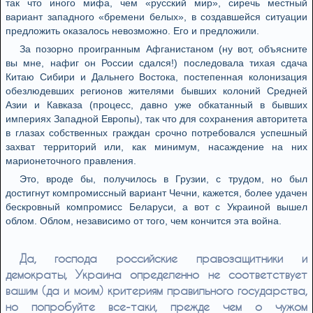
так что иного мифа, чем «русский мир», сиречь местный
вариант западного «бремени белых», в создавшейся ситуации
предложить оказалось невозможно. Его и предложили.
За позорно проигранным Афганистаном (ну вот, объясните
вы мне, нафиг он России сдался!) последовала тихая сдача
Китаю Сибири и Дальнего Востока, постепенная колонизация
обезлюдевших регионов жителями бывших колоний Средней
Азии и Кавказа (процесс, давно уже обкатанный в бывших
империях Западной Европы), так что для сохранения авторитета
в глазах собственных граждан срочно потребовался успешный
захват территорий или, как минимум, насаждение на них
марионеточного правления.
Это, вроде бы, получилось в Грузии, с трудом, но был
достигнут компромиссный вариант Чечни, кажется, более удачен
бескровный компромисс Беларуси, а вот с Украиной вышел
облом. Облом, независимо от того, чем кончится эта война.
Да, господа российские правозащитники и
демократы, Украина определенно не соответствует
вашим (да и моим) критериям правильного государства,
но попробуйте все-таки, прежде чем о чужом