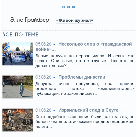
* * *
Элла Грайфер
«Живой журнал»
ВСЁ ПО ТЕМЕ
Несколько слов о «гражданской
05.08.26
войне»…
Левые получат по первое число. И левые это
знают. Они злые, но не глупые. Так что же
делают левые?…
Проблемы династии
03.08.26
Девушка очень популярна, она героиня
огромного потока комплиментарных
публикаций, но закон лишает…
Израильский след в Сеуте
01.08.26
Хотя подобные заявления были, так сказать, не
более чем «политическими предположениями»,
но эти…