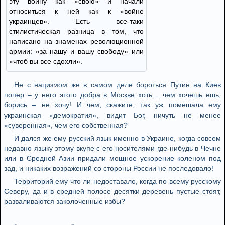
эту войну как «свою» и начали
относиться к ней как к «войне
украинцев». Есть все-таки
стилистическая разница в том, что
написано на знаменах революционной
армии: «за нашу и вашу свободу» или
«чтоб вы все сдохли».
Не с нацизмом же в самом деле бороться Путин на Киев
попер – у него этого добра в Москве хоть… чем хочешь ешь,
борись – не хочу! И чем, скажите, так уж помешала ему
украинская «демократия», видит Бог, ничуть не менее
«суверенная», чем его собственная?
И дался же ему русский язык именно в Украине, когда совсем
недавно языку этому вкупе с его носителями где-нибудь в Чечне
или в Средней Азии придали мощное ускорение коленом под
зад, и никаких возражений со стороны России не последовало!
Территорий ему что ли недоставало, когда по всему русскому
Северу, да и в средней полосе десятки деревень пустые стоят,
разваливаются заколоченные избы?