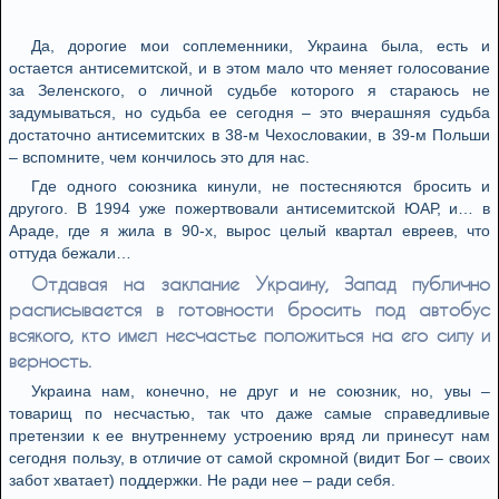
Да, дорогие мои соплеменники, Украина была, есть и
остается антисемитской, и в этом мало что меняет голосование
за Зеленского, о личной судьбе которого я стараюсь не
задумываться, но судьба ее сегодня – это вчерашняя судьба
достаточно антисемитских в 38-м Чехословакии, в 39-м Польши
– вспомните, чем кончилось это для нас.
Где одного союзника кинули, не постесняются бросить и
другого. В 1994 уже пожертвовали антисемитской ЮАР, и… в
Араде, где я жила в 90-х, вырос целый квартал евреев, что
оттуда бежали…
Отдавая на заклание Украину, Запад публично
расписывается в готовности бросить под автобус
всякого, кто имел несчастье положиться на его силу и
верность.
Украина нам, конечно, не друг и не союзник, но, увы –
товарищ по несчастью, так что даже самые справедливые
претензии к ее внутреннему устроению вряд ли принесут нам
сегодня пользу, в отличие от самой скромной (видит Бог – своих
забот хватает) поддержки. Не ради нее – ради себя.