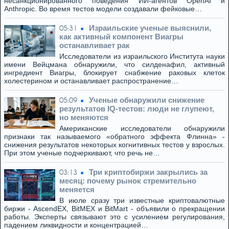
несанкционированного поведения ИИ-агентов OpenAI и
Anthropic. Во время тестов модели создавали фейковые…
Израильские ученые выяснили,
05:31
как активный компонент Виагры
останавливает рак
Исследователи из израильского Института науки
имени Вейцмана обнаружили, что силденафил, активный
ингредиент Виагры, блокирует снабжение раковых клеток
холестерином и останавливает распространение…
Ученые обнаружили снижение
05:09
результатов IQ-тестов: люди не глупеют,
но меняются
Американские исследователи обнаружили
признаки так называемого «обратного эффекта Флинна» -
снижения результатов некоторых когнитивных тестов у взрослых.
При этом ученые подчеркивают, что речь не…
Три криптобиржи закрылись за
03:13
месяц: почему рынок стремительно
меняется
В июле сразу три известные криптовалютные
биржи - AscendEX, BitMEX и BitMart - объявили о прекращении
работы. Эксперты связывают это с усилением регулирования,
падением ликвидности и концентрацией…