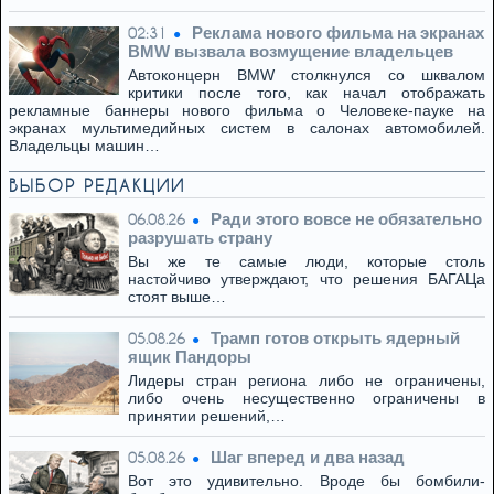
Реклама нового фильма на экранах
02:31
BMW вызвала возмущение владельцев
Автоконцерн BMW столкнулся со шквалом
критики после того, как начал отображать
рекламные баннеры нового фильма о Человеке-пауке на
экранах мультимедийных систем в салонах автомобилей.
Владельцы машин…
ВЫБОР РЕДАКЦИИ
Ради этого вовсе не обязательно
06.08.26
разрушать страну
Вы же те самые люди, которые столь
настойчиво утверждают, что решения БАГАЦа
стоят выше…
Трамп готов открыть ядерный
05.08.26
ящик Пандоры
Лидеры стран региона либо не ограничены,
либо очень несущественно ограничены в
принятии решений,…
Шаг вперед и два назад
05.08.26
Вот это удивительно. Вроде бы бомбили-