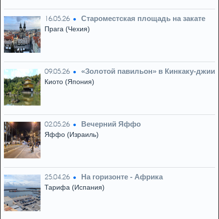
Староместская площадь на закате
16.05.26
Прага (Чехия)
«Золотой павильон» в Кинкаку-джии
09.05.26
Киото (Япония)
Вечерний Яффо
02.05.26
Яффо (Израиль)
На горизонте - Африка
25.04.26
Тарифа (Испания)