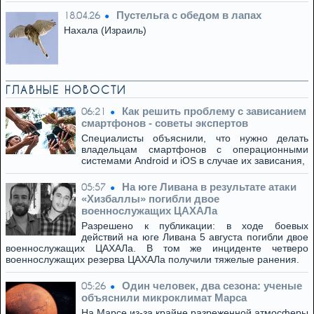
Пустельга с обедом в лапах
18.04.26
Нахала (Израиль)
ГЛАВНЫЕ НОВОСТИ
Как решить проблему с зависанием
06:21
смартфонов - советы экспертов
Специалисты объяснили, что нужно делать
владельцам смартфонов с операционными
системами Android и iOS в случае их зависания,
На юге Ливана в результате атаки
05:57
«Хизбаллы» погибли двое
военнослужащих ЦАХАЛа
Разрешено к публикации: в ходе боевых
действий на юге Ливана 5 августа погибли двое
военнослужащих ЦАХАЛа. В том же инциденте четверо
военнослужащих резерва ЦАХАЛа получили тяжелые ранения.
Один человек, два сезона: ученые
05:26
объяснили микроклимат Марса
На Марсе из-за крайне разреженной атмосферы