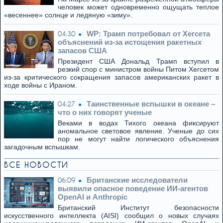
человек может одновременно ощущать теплое
«весеннее» солнце и ледяную «зиму».
WP: Трамп потребовал от Хегсета
04:30
объяснений из-за истощения ракетных
запасов США
Президент США Дональд Трамп вступил в
резкий спор с министром войны Питом Хегсетом
из-за критического сокращения запасов американских ракет в
ходе войны с Ираном.
Таинственные вспышки в океане –
04:27
что о них говорят ученые
Веками в водах Тихого океана фиксируют
аномальное световое явление. Ученые до сих
пор не могут найти логического объяснения
загадочным вспышкам.
ВСЕ НОВОСТИ
Британские исследователи
06:09
выявили опасное поведение ИИ-агентов
OpenAI и Anthropic
Британский Институт безопасности
искусственного интеллекта (AISI) сообщил о новых случаях