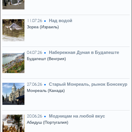
Над водой
11.07.26
Зореа (Израиль)
Набережная Дуная в Будапеште
04.07.26
Будапешт (Венгрия)
Старый Монреаль, рынок Бонсекур
27.06.26
Монреаль (Канада)
Модницам на любой вкус
20.06.26
Абидуш (Португалия)