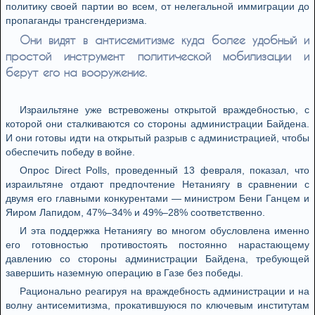
политику своей партии во всем, от нелегальной иммиграции до
пропаганды трансгендеризма.
Они видят в антисемитизме куда более удобный и
простой инструмент политической мобилизации и
берут его на вооружение.
Израильтяне уже встревожены открытой враждебностью, с
которой они сталкиваются со стороны администрации Байдена.
И они готовы идти на открытый разрыв с администрацией, чтобы
обеспечить победу в войне.
Опрос Direct Polls, проведенный 13 февраля, показал, что
израильтяне отдают предпочтение Нетаниягу в сравнении с
двумя его главными конкурентами — министром Бени Ганцем и
Яиром Лапидом, 47%–34% и 49%–28% соответственно.
И эта поддержка Нетаниягу во многом обусловлена именно
его готовностью противостоять постоянно нарастающему
давлению со стороны администрации Байдена, требующей
завершить наземную операцию в Газе без победы.
Рационально реагируя на враждебность администрации и на
волну антисемитизма, прокатившуюся по ключевым институтам