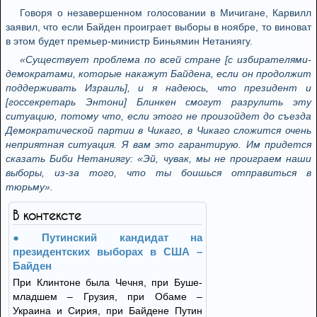
Говоря о незавершенном голосовании в Мичигане, Карвилл
заявил, что если Байден проиграет выборы в ноябре, то виноват
в этом будет премьер-министр Биньямин Нетаниягу.
«Существует проблема по всей стране [с избирателями-
демократами, которые накажут Байдена, если он продолжит
поддерживать Израиль], и я надеюсь, что президент и
[госсекретарь Энтони] Блинкен смогут разрулить эту
ситуацию, потому что, если этого не произойдет до съезда
Демократической партии в Чикаго, в Чикаго сложится очень
неприятная ситуация. Я вам это гарантирую. Им придется
сказать Биби Нетаниягу: «Эй, чувак, мы не проиграем наши
выборы, из-за того, что ты боишься отправиться в
тюрьму».
В контексте
Путинский кандидат на
президентских выборах в США –
Байден
При Клинтоне была Чечня, при Буше-
младшем – Грузия, при Обаме –
Украина и Сирия, при Байдене Путин