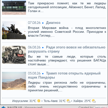
Там прекрасно помнят, как те же лидеры
сегодняшней оппозиции, Айзенкот, Бенет, Лапид,
Голан и…
Диагноз
07.08.26
Вторая Мировая война - плод многолетних
усилий именно Советской России. Приходом к
власти Гитлер,…
Ради этого вовсе не обязательно
06.08.26
разрушать страну
Вы же те самые люди, которые столь
настойчиво утверждают, что решения БАГАЦа
стоят выше…
Трамп готов открыть ядерный
05.08.26
ящик Пандоры
Лидеры стран региона либо не ограничены,
либо очень несущественно ограничены в
принятии решений,…
Иерусалим
31
Тель-Авив
31
Хайфа
25
NAUTILUS
- Израильский
Created by: