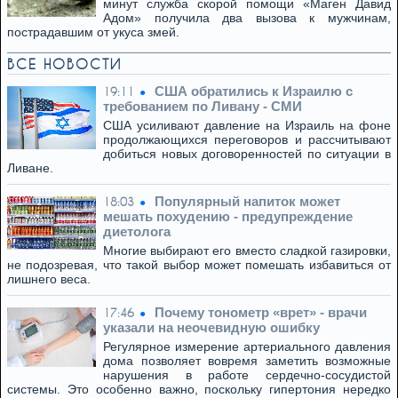
минут служба скорой помощи «Маген Давид
Адом» получила два вызова к мужчинам,
пострадавшим от укуса змей.
ВСЕ НОВОСТИ
США обратились к Израилю с
19:11
требованием по Ливану - СМИ
США усиливают давление на Израиль на фоне
продолжающихся переговоров и рассчитывают
добиться новых договоренностей по ситуации в
Ливане.
Популярный напиток может
18:03
мешать похудению - предупреждение
диетолога
Многие выбирают его вместо сладкой газировки,
не подозревая, что такой выбор может помешать избавиться от
лишнего веса.
Почему тонометр «врет» - врачи
17:46
указали на неочевидную ошибку
Регулярное измерение артериального давления
дома позволяет вовремя заметить возможные
нарушения в работе сердечно-сосудистой
системы. Это особенно важно, поскольку гипертония нередко