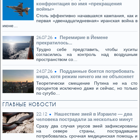
конфронтация во имя «прекращения
войны»
Столь эффективно начавшаяся кампания, как и
первая «двенадцатидневная» иранская война в
июне…
Перемирие в Йемене
26.07.26
прекратилось...
Трудно себе представить, чтобы хуситы
согласились на контроль над воздушным
пространством со…
Подданные боятся потребовать
24.07.26
мира, хотя режим ничего им не объясняет
Теоретически смещение Путина не на сто
процентов исключено даже и сейчас, но только
по сугубо…
ГЛАВНЫЕ НОВОСТИ
Нашествие змей в Израиле — два
22:12
человека пострадали за несколько минут
Сразу два случая укусов змей зафиксированы
на севере страны, пострадавшим
потребовалась срочная медицинская помощь и