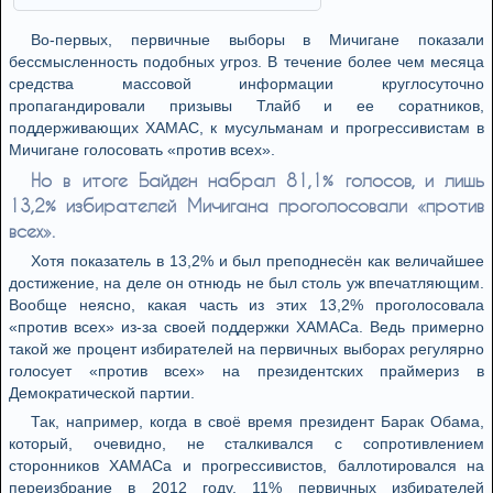
Во-первых, первичные выборы в Мичигане показали
бессмысленность подобных угроз. В течение более чем месяца
средства массовой информации круглосуточно
пропагандировали призывы Тлайб и ее соратников,
поддерживающих ХАМАС, к мусульманам и прогрессивистам в
Мичигане голосовать «против всех».
Но в итоге Байден набрал 81,1% голосов, и лишь
13,2% избирателей Мичигана проголосовали «против
всех».
Хотя показатель в 13,2% и был преподнесён как величайшее
достижение, на деле он отнюдь не был столь уж впечатляющим.
Вообще неясно, какая часть из этих 13,2% проголосовала
«против всех» из-за своей поддержки ХАМАСа. Ведь примерно
такой же процент избирателей на первичных выборах регулярно
голосует «против всех» на президентских праймериз в
Демократической партии.
Так, например, когда в своё время президент Барак Обама,
который, очевидно, не сталкивался с сопротивлением
сторонников ХАМАСа и прогрессивистов, баллотировался на
переизбрание в 2012 году, 11% первичных избирателей