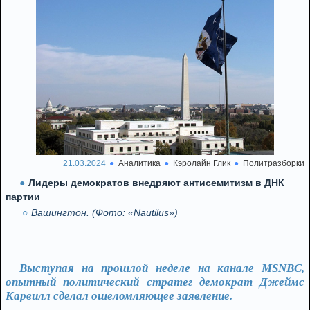
21.03.2024
Аналитика
Кэролайн Глик
Политразборки
Лидеры демократов внедряют антисемитизм в ДНК
партии
Вашингтон. (Фото: «Nautilus»)
Выступая на прошлой неделе на канале MSNBC,
опытный политический стратег демократ Джеймс
Карвилл сделал ошеломляющее заявление.