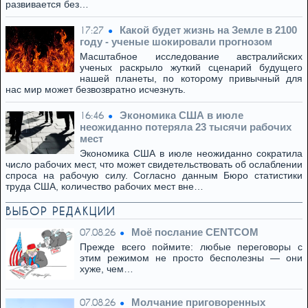
развивается без…
Какой будет жизнь на Земле в 2100
17:27
году - ученые шокировали прогнозом
Масштабное исследование австралийских
ученых раскрыло жуткий сценарий будущего
нашей планеты, по которому привычный для
нас мир может безвозвратно исчезнуть.
Экономика США в июле
16:46
неожиданно потеряла 23 тысячи рабочих
мест
Экономика США в июле неожиданно сократила
число рабочих мест, что может свидетельствовать об ослаблении
спроса на рабочую силу. Согласно данным Бюро статистики
труда США, количество рабочих мест вне…
ВЫБОР РЕДАКЦИИ
Моё послание CENTCOM
07.08.26
Прежде всего поймите: любые переговоры с
этим режимом не просто бесполезны — они
хуже, чем…
Молчание приговоренных
07.08.26