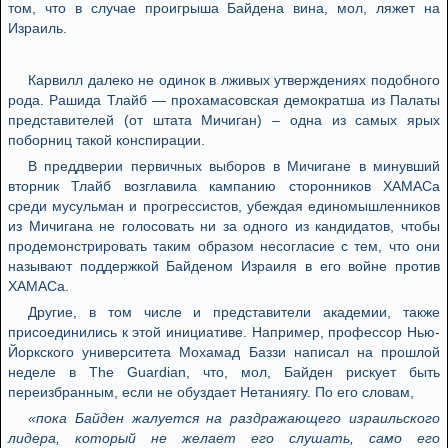
том, что в случае проигрыша Байдена вина, мол, ляжет на
Израиль.
Карвилл далеко не одинок в лживых утверждениях подобного
рода. Рашида Тлайб — прохамасовская демократша из Палаты
представителей (от штата Мичиган) – одна из самых ярых
поборниц такой конспирации.
В преддверии первичных выборов в Мичигане в минувший
вторник Тлайб возглавилa кампанию сторонников ХАМАСа
среди мусульман и прогрессистов, убеждая единомышленников
из Мичигана не голосовать ни за одного из кандидатов, чтобы
продемонстрировать таким образом несогласие с тем, что они
называют поддержкой Байденом Израиля в его войне против
ХАМАСа.
Другие, в том числе и представители академии, также
присоединились к этой инициативе. Например, профессор Нью-
Йоркского университета Мохамад Баззи написал на прошлой
неделе в The Guardian, что, мол, Байден рискует быть
переизбранным, если не обуздает Нетаниягу. По его словам,
«пока Байден жалуется на раздражающего израильского
лидера, который не желает его слушать, само его