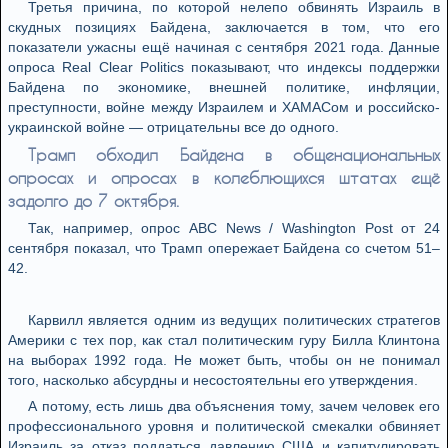
Третья причина, по которой нелепо обвинять Израиль в
скудных позициях Байдена, заключается в том, что его
показатели ужасны ещё начиная с сентября 2021 года. Данные
опроса Real Clear Politics показывают, что индексы поддержки
Байдена по экономике, внешней политике, инфляции,
преступности, войне между Израилем и ХАМАСом и российско-
украинской войне — отрицательны все до одного.
Трамп обходил Байдена в общенациональных
опросах и опросах в колеблющихся штатах ещё
задолго до 7 октября.
Так, например, опрос ABC News / Washington Post от 24
сентября показал, что Трамп опережает Байдена со счетом 51–
42.
Карвилл является одним из ведущих политических стратегов
Америки с тех пор, как стал политическим гуру Билла Клинтона
на выборах 1992 года. Не может быть, чтобы он не понимал
того, насколько абсурдны и несостоятельны его утверждения.
А потому, есть лишь два объяснения тому, зачем человек его
профессионального уровня и политической смекалки обвиняет
Израиль за отказ поддаться давлению США и капитулировать