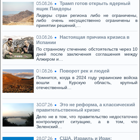
Трамп готов открыть ядерный
05.08.26
ящик Пандоры
Лидеры стран региона либо не ограничены,
либо очень несущественно ограничены в
принятии решений,…
Настоящая причина кризиса в
03.08.26
Испании
По странному стечению обстоятельств через 10
дней после заключения соглашения между
Алжиром и…
Поворот рек и людей
01.08.26
Помнится, когда в 2024 году украинские войска
вошли в Курскую область, крупный
отечественный…
Это не реформа, а классический
30.07.26
правительственный кризис
Дело не в том, что правительство недостаточно
контролирует ситуацию, а в том, что
Зеленский…
США, Израиль и Иран:
28.07.26