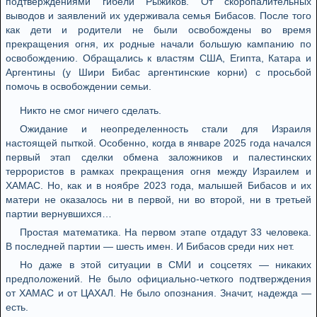
подтверждениями гибели Рыжиков. От скоропалительных
выводов и заявлений их удерживала семья Бибасов. После того
как дети и родители не были освобождены во время
прекращения огня, их родные начали большую кампанию по
освобождению. Обращались к властям США, Египта, Катара и
Аргентины (у Шири Бибас аргентинские корни) с просьбой
помочь в освобождении семьи.
Никто не смог ничего сделать.
Ожидание и неопределенность стали для Израиля
настоящей пыткой. Особенно, когда в январе 2025 года начался
первый этап сделки обмена заложников и палестинских
террористов в рамках прекращения огня между Израилем и
ХАМАС. Но, как и в ноябре 2023 года, малышей Бибасов и их
матери не оказалось ни в первой, ни во второй, ни в третьей
партии вернувшихся…
Простая математика. На первом этапе отдадут 33 человека.
В последней партии — шесть имен. И Бибасов среди них нет.
Но даже в этой ситуации в СМИ и соцсетях — никаких
предположений. Не было официально-четкого подтверждения
от ХАМАС и от ЦАХАЛ. Не было опознания. Значит, надежда —
есть.