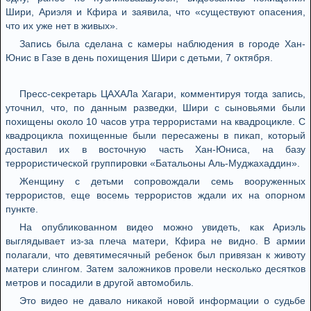
Шири, Ариэля и Кфира и заявила, что «существуют опасения,
что их уже нет в живых».
Запись была сделана с камеры наблюдения в городе Хан-
Юнис в Газе в день похищения Шири с детьми, 7 октября.
Пресс-секретарь ЦАХАЛа Хагари, комментируя тогда запись,
уточнил, что, по данным разведки, Шири с сыновьями были
похищены около 10 часов утра террористами на квадроцикле. С
квадроцикла похищенные были пересажены в пикап, который
доставил их в восточную часть Хан-Юниса, на базу
террористической группировки «Батальоны Аль-Муджахаддин».
Женщину с детьми сопровождали семь вооруженных
террористов, еще восемь террористов ждали их на опорном
пункте.
На опубликованном видео можно увидеть, как Ариэль
выглядывает из-за плеча матери, Кфира не видно. В армии
полагали, что девятимесячный ребенок был привязан к животу
матери слингом. Затем заложников провели несколько десятков
метров и посадили в другой автомобиль.
Это видео не давало никакой новой информации о судьбе