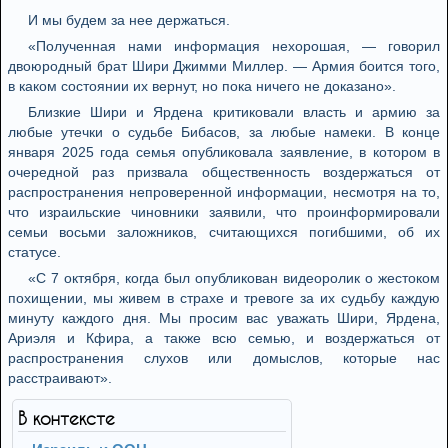
И мы будем за нее держаться.
«Полученная нами информация нехорошая, — говорил
двоюродный брат Шири Джимми Миллер. — Армия боится того,
в каком состоянии их вернут, но пока ничего не доказано».
Близкие Шири и Ярдена критиковали власть и армию за
любые утечки о судьбе Бибасов, за любые намеки. В конце
января 2025 года семья опубликовала заявление, в котором в
очередной раз призвала общественность воздержаться от
распространения непроверенной информации, несмотря на то,
что израильские чиновники заявили, что проинформировали
семьи восьми заложников, считающихся погибшими, об их
статусе.
«С 7 октября, когда был опубликован видеоролик о жестоком
похищении, мы живем в страхе и тревоге за их судьбу каждую
минуту каждого дня. Мы просим вас уважать Шири, Ярдена,
Ариэля и Кфира, а также всю семью, и воздержаться от
распространения слухов или домыслов, которые нас
расстраивают».
В контексте