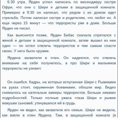
6.30 утра. Ярден успел написать по месенджеру сестре
Офри, что они с Шири и детьми в защищенной комнате.
Примерно в 9:30 он написал, что рядом с их домом идет
стрельба. Потом написал сестре и родителям, что любит их. А
еще через 15 минут — что террористы уже в доме. Больше
Ярден не писал.
Как выяснится позже, Ярден Бибас сначала спрятался с
женой и детьми в защищенной комнате, затем вышел из нее
один — он хотел отвлечь террористов и тем самым спасти
своих. У него было оружие.
Ярдена захватили в плен. Он надеялся, что отвлечь
внимание на себя получилось, а про Шири и мальчиков
террористы не узнают.
Он ошибся. Кадры, на которых испуганная Шири с Рыжиками
на руках стоит, окруженная боевиками, обошли мир. Видео
снималось на нательные камеры террористов. Больше никаких
подробностей. Только полные ужаса глаза Шири и рыжие
макушки сыновей, уткнувшихся ей в грудь.
Ярден не видел, как захватили его семью. Шири не видела,
как взяли в плен Ярдена. Там, в защищенной комнате (в