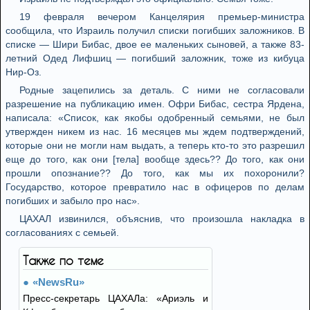
19 февраля вечером Канцелярия премьер-министра
сообщила, что Израиль получил списки погибших заложников. В
списке — Шири Бибас, двое ее маленьких сыновей, а также 83-
летний Одед Лифшиц — погибший заложник, тоже из кибуца
Нир-Оз.
Родные зацепились за деталь. С ними не согласовали
разрешение на публикацию имен. Офри Бибас, сестра Ярдена,
написала: «Список, как якобы одобренный семьями, не был
утвержден никем из нас. 16 месяцев мы ждем подтверждений,
которые они не могли нам выдать, а теперь кто-то это разрешил
еще до того, как они [тела] вообще здесь?? До того, как они
прошли опознание?? До того, как мы их похоронили?
Государство, которое превратило нас в офицеров по делам
погибших и забыло про нас».
ЦАХАЛ извинился, объяснив, что произошла накладка в
согласованиях с семьей.
Также по теме
«NewsRu»
Пресс-секретарь ЦАХАЛа: «Ариэль и