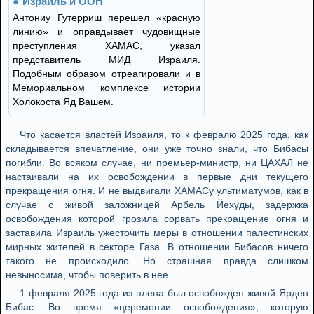
Израиль и ООН
Антониу Гутерриш перешел «красную
линию» и оправдывает чудовищные
преступления ХАМАС, указал
представитель МИД Израиля.
Подобным образом отреагировали и в
Мемориальном комплексе истории
Холокоста Яд Вашем.
Что касается властей Израиля, то к февралю 2025 года, как
складывается впечатление, они уже точно знали, что Бибасы
погибли. Во всяком случае, ни премьер-министр, ни ЦАХАЛ не
настаивали на их освобождении в первые дни текущего
прекращения огня. И не выдвигали ХАМАСу ультиматумов, как в
случае с живой заложницей Арбель Йехуды, задержка
освобождения которой грозила сорвать прекращение огня и
заставила Израиль ужесточить меры в отношении палестинских
мирных жителей в секторе Газа. В отношении Бибасов ничего
такого не происходило. Но страшная правда слишком
невыносима, чтобы поверить в нее.
1 февраля 2025 года из плена был освобожден живой Ярден
Бибас. Во время «церемонии освобождения», которую