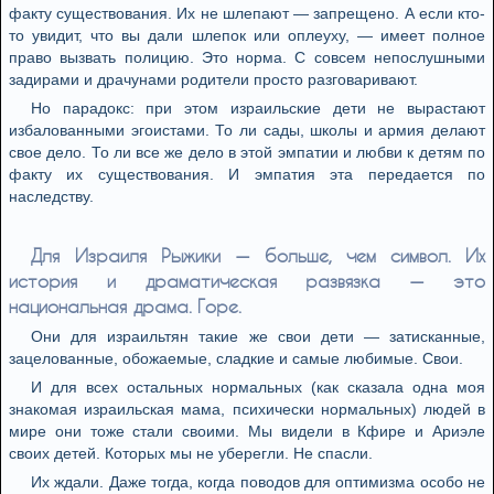
факту существования. Их не шлепают — запрещено. А если кто-
то увидит, что вы дали шлепок или оплеуху, — имеет полное
право вызвать полицию. Это норма. С совсем непослушными
задирами и драчунами родители просто разговаривают.
Но парадокс: при этом израильские дети не вырастают
избалованными эгоистами. То ли сады, школы и армия делают
свое дело. То ли все же дело в этой эмпатии и любви к детям по
факту их существования. И эмпатия эта передается по
наследству.
Для Израиля Рыжики — больше, чем символ. Их
история и драматическая развязка — это
национальная драма. Горе.
Они для израильтян такие же свои дети — затисканные,
зацелованные, обожаемые, сладкие и самые любимые. Свои.
И для всех остальных нормальных (как сказала одна моя
знакомая израильская мама, психически нормальных) людей в
мире они тоже стали своими. Мы видели в Кфире и Ариэле
своих детей. Которых мы не уберегли. Не спасли.
Их ждали. Даже тогда, когда поводов для оптимизма особо не