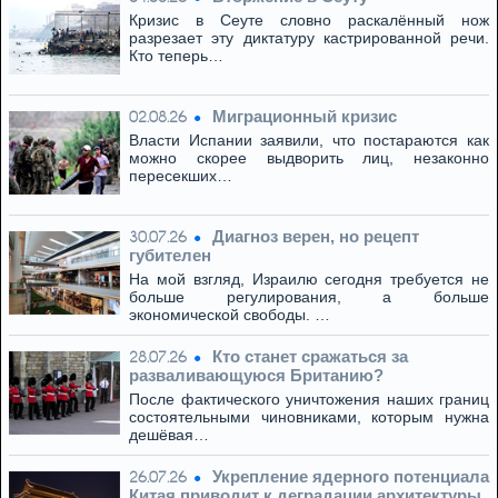
Кризис в Сеуте словно раскалённый нож
разрезает эту диктатуру кастрированной речи.
Кто теперь…
Миграционный кризис
02.08.26
Власти Испании заявили, что постараются как
можно скорее выдворить лиц, незаконно
пересекших…
Диагноз верен, но рецепт
30.07.26
губителен
На мой взгляд, Израилю сегодня требуется не
больше регулирования, а больше
экономической свободы. …
Кто станет сражаться за
28.07.26
разваливающуюся Британию?
После фактического уничтожения наших границ
состоятельными чиновниками, которым нужна
дешёвая…
Укрепление ядерного потенциала
26.07.26
Китая приводит к деградации архитектуры