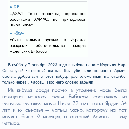
RFI
ЦАХАЛ: Тело женщины, переданное
боевиками ХАМАС, не принадлежит
Шири Бибас
«9tv»
Убиты голыми руками: в Израиле
раскрыли обстоятельства смерти
маленьких Бибасов
В субботу 7 октября 2023 года в кибуце на юге Израиля Нир-
Оз каждый четвертый житель был убит или похищен. Армия
смогла добраться в этот кибуц, расположенный на отшибе,
только через 7 часов… Про него словно забыли.
Из кибуца среди прочих в утренние часы была
похищена молодая семья Бибасов, состоящая из
четырех человек: мама Шири 32 лет, папа Ярден 34
лет и их сыновья — малыш Кфир, которому на тот
момент было 9 месяцев, и старший Ариэль — ему
четыре.