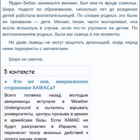
Ярден Бибас занимался винами, был кем-то вроде сомелье.
Шири, педагог по образованию, несколько лет до рождения
детей работала воспитательницей. По словам родных, это было
ее призвание — дети. Мягкая, тихая, часто молчаливая, она
могла вспыхнуть в случае, если что-то угрожало ее детям. По
воспоминаниям родных, была как львица в эти моменты.
Но даже львицы не могут защитить детенышей, когда перед
ними террористы с автоматами.
Шири не смогла.
В контексте
Кто же они, американские
сторонники ХАМАСа?
Всего полвека назад молодые
американцы вступали в Weather
Underground и пытались взрывать
университеты, центры призыва в армию
и армейские базы. Если ХАМАС не
будет разгромлен в Израиле, он
перенесет театр военных действий к
порогу наших домов.