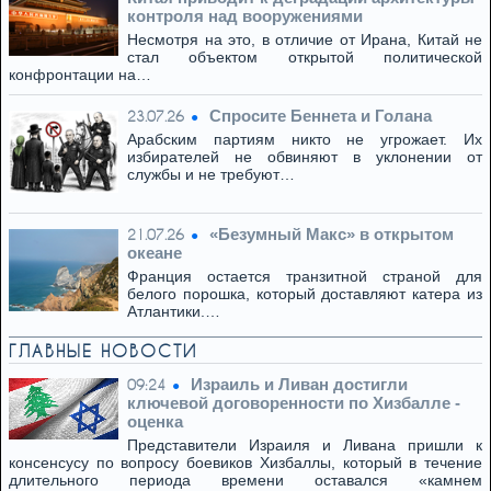
контроля над вооружениями
Несмотря на это, в отличие от Ирана, Китай не
стал объектом открытой политической
конфронтации на…
Спросите Беннета и Голана
23.07.26
Арабским партиям никто не угрожает. Их
избирателей не обвиняют в уклонении от
службы и не требуют…
«Безумный Макс» в открытом
21.07.26
океане
Франция остается транзитной страной для
белого порошка, который доставляют катера из
Атлантики.…
ГЛАВНЫЕ НОВОСТИ
Израиль и Ливан достигли
09:24
ключевой договоренности по Хизбалле -
оценка
Представители Израиля и Ливана пришли к
консенсусу по вопросу боевиков Хизбаллы, который в течение
длительного периода времени оставался «камнем