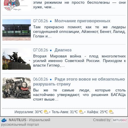
этим режимом не просто бесполезны — они
хуже, чем…
Молчание приговоренных
07.08.26
Там прекрасно помнят, как те же лидеры
сегодняшней оппозиции, Айзенкот, Бенет, Лапид,
Голан и…
Диагноз
07.08.26
Вторая Мировая война - плод многолетних
усилий именно Советской России. Приходом к
власти Гитлер,…
Ради этого вовсе не обязательно
06.08.26
разрушать страну
Вы же те самые люди, которые столь
настойчиво утверждают, что решения БАГАЦа
стоят выше…
Иерусалим
30
Тель-Авив
31
Хайфа
25
NAUTILUS
- Израильский
Created by:
русскоязычный портал