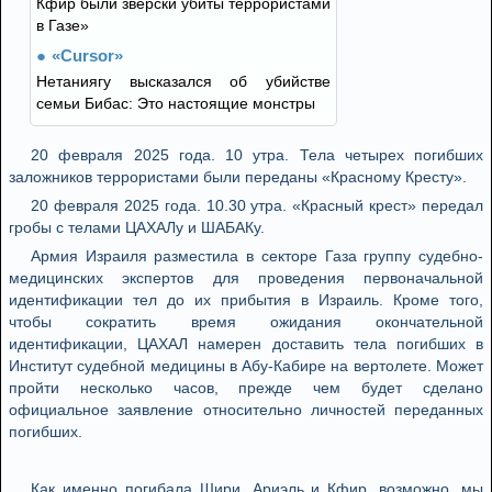
Кфир были зверски убиты террористами
в Газе»
«Cursor»
Нетаниягу высказался об убийстве
семьи Бибас: Это настоящие монстры
20 февраля 2025 года. 10 утра. Тела четырех погибших
заложников террористами были переданы «Красному Кресту».
20 февраля 2025 года. 10.30 утра. «Красный крест» передал
гробы с телами ЦАХАЛу и ШАБАКу.
Армия Израиля разместила в секторе Газа группу судебно-
медицинских экспертов для проведения первоначальной
идентификации тел до их прибытия в Израиль. Кроме того,
чтобы сократить время ожидания окончательной
идентификации, ЦАХАЛ намерен доставить тела погибших в
Институт судебной медицины в Абу-Кабире на вертолете. Может
пройти несколько часов, прежде чем будет сделано
официальное заявление относительно личностей переданных
погибших.
Как именно погибала Шири, Ариэль и Кфир, возможно, мы