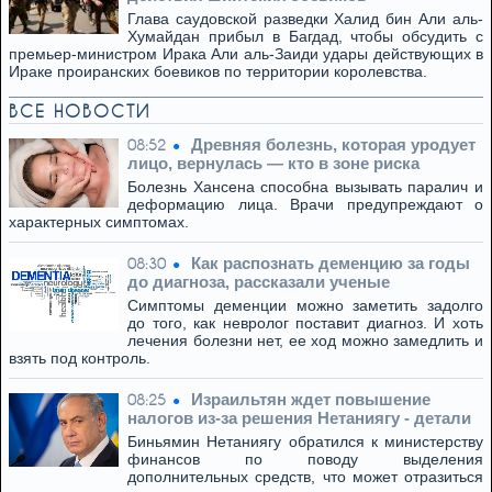
Глава саудовской разведки Халид бин Али аль-
Хумайдан прибыл в Багдад, чтобы обсудить с
премьер-министром Ирака Али аль-Заиди удары действующих в
Ираке проиранских боевиков по территории королевства.
ВСЕ НОВОСТИ
Древняя болезнь, которая уродует
08:52
лицо, вернулась — кто в зоне риска
Болезнь Хансена способна вызывать паралич и
деформацию лица. Врачи предупреждают о
характерных симптомах.
Как распознать деменцию за годы
08:30
до диагноза, рассказали ученые
Симптомы деменции можно заметить задолго
до того, как невролог поставит диагноз. И хоть
лечения болезни нет, ее ход можно замедлить и
взять под контроль.
Израильтян ждет повышение
08:25
налогов из-за решения Нетаниягу - детали
Биньямин Нетаниягу обратился к министерству
финансов по поводу выделения
дополнительных средств, что может отразиться