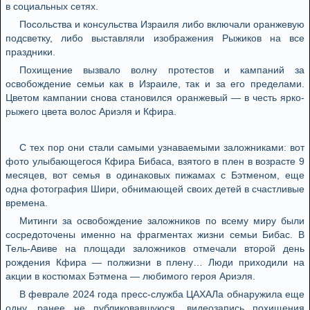
в социальных сетях.
Посольства и консульства Израиля либо включали оранжевую
подсветку, либо выставляли изображения Рыжиков на все
праздники.
Похищение вызвало волну протестов и кампаний за
освобождение семьи как в Израиле, так и за его пределами.
Цветом кампании снова становился оранжевый — в честь ярко-
рыжего цвета волос Ариэля и Кфира.
С тех пор они стали самыми узнаваемыми заложниками: вот
фото улыбающегося Кфира Бибаса, взятого в плен в возрасте 9
месяцев, вот семья в одинаковых пижамах с Бэтменом, еще
одна фотография Шири, обнимающей своих детей в счастливые
времена.
Митинги за освобождение заложников по всему миру были
сосредоточены именно на фрагментах жизни семьи Бибас. В
Тель-Авиве на площади заложников отмечали второй день
рождения Кфира — полжизни в плену… Люди приходили на
акции в костюмах Бэтмена — любимого героя Ариэля.
В феврале 2024 года пресс-служба ЦАХАЛа обнаружила еще
одну, ранее не публиковавшуюся, видеозапись похищения