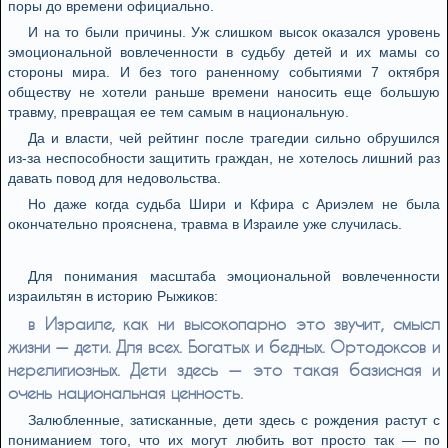
поры до времени официально.
И на то были причины. Уж слишком высок оказался уровень
эмоциональной вовлеченности в судьбу детей и их мамы со
стороны мира. И без того раненному событиями 7 октября
обществу не хотели раньше времени наносить еще большую
травму, превращая ее тем самым в национальную.
Да и власти, чей рейтинг после трагедии сильно обрушился
из-за неспособности защитить граждан, не хотелось лишний раз
давать повод для недовольства.
Но даже когда судьба Шири и Кфира с Ариэлем не была
окончательно прояснена, травма в Израиле уже случилась.
Для понимания масштаба эмоциональной вовлеченности
израильтян в историю Рыжиков:
в Израиле, как ни высокопарно это звучит, смысл
жизни — дети. Для всех. Богатых и бедных. Ортодоксов и
нерелигиозных. Дети здесь — это такая базисная и
очень национальная ценность.
Залюбленные, затисканные, дети здесь с рождения растут с
пониманием того, что их могут любить вот просто так — по