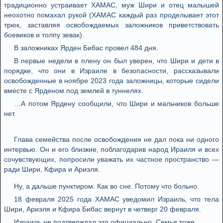
традиционно устраивает ХАМАС, муж Шири и отец малышей
неохотно помахал рукой (ХАМАС каждый раз проделывает этот
трюк, заставляя освобождаемых заложников приветствовать
боевиков и толпу зевак).
В заложниках Ярден Бибас провел 484 дня.
В первые недели в плену он был уверен, что Шири и дети в
порядке, что они в Израиле в безопасности, рассказывали
освобожденные в ноябре 2023 года заложницы, которые сидели
вместе с Ярденом под землей в туннелях.
…А потом Ярдену сообщили, что Шири и мальчиков больше
нет.
Глава семейства после освобождения не дал пока ни одного
интервью. Он и его близкие, поблагодарив народ Ираиля и всех
сочувствующих, попросили уважать их частное пространство —
ради Шири, Кфира и Ариэля.
Ну, а дальше пунктиром. Как во сне. Потому что больно.
18 февраля 2025 года ХАМАС уведомил Израиль, что тела
Шири, Ариэля и Кфира Бибас вернут в четверг 20 февраля.
Израиль не подтверждал это официально. Семья тоже.