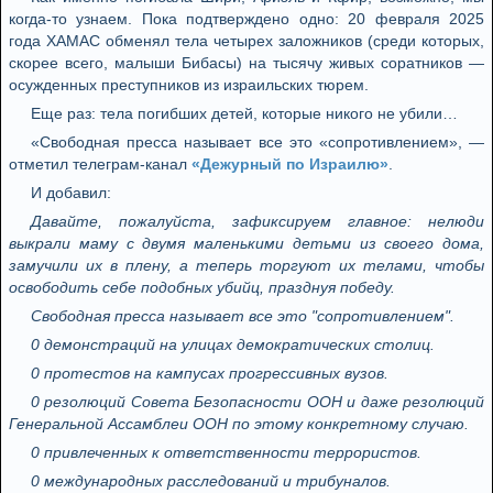
когда-то узнаем. Пока подтверждено одно: 20 февраля 2025
года ХАМАС обменял тела четырех заложников (среди которых,
скорее всего, малыши Бибасы) на тысячу живых соратников —
осужденных преступников из израильских тюрем.
Еще раз: тела погибших детей, которые никого не убили…
«Свободная пресса называет все это «сопротивлением», —
отметил телеграм-канал
«Дежурный по Израилю»
.
И добавил:
Давайте, пожалуйста, зафиксируем главное: нелюди
выкрали маму с двумя маленькими детьми из своего дома,
замучили их в плену, а теперь торгуют их телами, чтобы
освободить себе подобных убийц, празднуя победу.
Свободная пресса называет все это "сопротивлением".
0 демонстраций на улицах демократических столиц.
0 протестов на кампусах прогрессивных вузов.
0 резолюций Совета Безопасности ООН и даже резолюций
Генеральной Ассамблеи ООН по этому конкретному случаю.
0 привлеченных к ответственности террористов.
0 международных расследований и трибуналов.