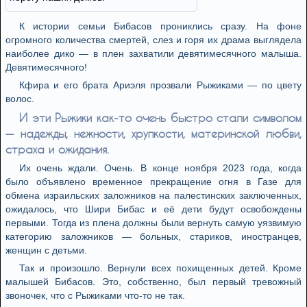
К истории семьи Бибасов прониклись сразу. На фоне
огромного количества смертей, слез и горя их драма выглядела
наиболее дико — в плен захватили девятимесячного малыша.
Девятимесячного!
Кфира и его брата Ариэля прозвали Рыжиками — по цвету
волос.
И эти Рыжики как-то очень быстро стали символом
— надежды, нежности, хрупкости, материнской любви,
страха и ожидания.
Их очень ждали. Очень. В конце ноября 2023 года, когда
было объявлено временное прекращение огня в Газе для
обмена израильских заложников на палестинских заключенных,
ожидалось, что Шири Бибас и её дети будут освобождены
первыми. Тогда из плена должны были вернуть самую уязвимую
категорию заложников — больных, стариков, иностранцев,
женщин с детьми.
Так и произошло. Вернули всех похищенных детей. Кроме
малышей Бибасов. Это, собственно, был первый тревожный
звоночек, что с Рыжиками что-то не так.