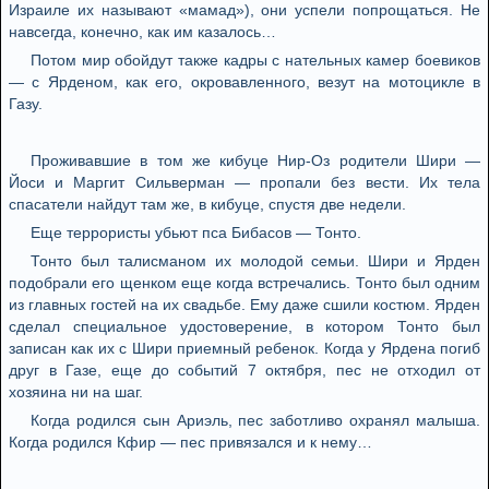
Израиле их называют «мамад»), они успели попрощаться. Не
навсегда, конечно, как им казалось…
Потом мир обойдут также кадры с нательных камер боевиков
— с Ярденом, как его, окровавленного, везут на мотоцикле в
Газу.
Проживавшие в том же кибуце Нир-Оз родители Шири —
Йоси и Маргит Сильверман — пропали без вести. Их тела
спасатели найдут там же, в кибуце, спустя две недели.
Еще террористы убьют пса Бибасов — Тонто.
Тонто был талисманом их молодой семьи. Шири и Ярден
подобрали его щенком еще когда встречались. Тонто был одним
из главных гостей на их свадьбе. Ему даже сшили костюм. Ярден
сделал специальное удостоверение, в котором Тонто был
записан как их с Шири приемный ребенок. Когда у Ярдена погиб
друг в Газе, еще до событий 7 октября, пес не отходил от
хозяина ни на шаг.
Когда родился сын Ариэль, пес заботливо охранял малыша.
Когда родился Кфир — пес привязался и к нему…