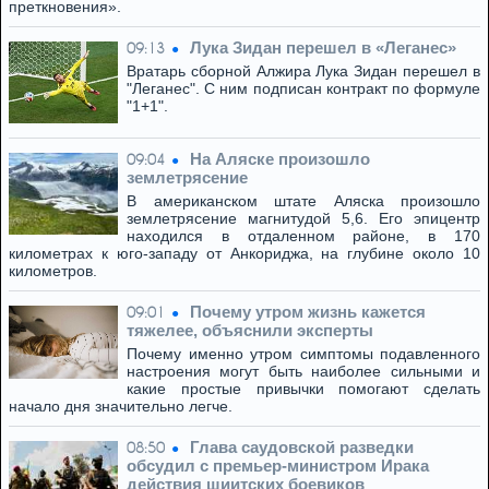
преткновения».
Лука Зидан перешел в «Леганес»
09:13
Вратарь сборной Алжира Лука Зидан перешел в
"Леганес". С ним подписан контракт по формуле
"1+1".
На Аляске произошло
09:04
землетрясение
В американском штате Аляска произошло
землетрясение магнитудой 5,6. Его эпицентр
находился в отдаленном районе, в 170
километрах к юго-западу от Анкориджа, на глубине около 10
километров.
Почему утром жизнь кажется
09:01
тяжелее, объяснили эксперты
Почему именно утром симптомы подавленного
настроения могут быть наиболее сильными и
какие простые привычки помогают сделать
начало дня значительно легче.
Глава саудовской разведки
08:50
обсудил с премьер-министром Ирака
действия шиитских боевиков