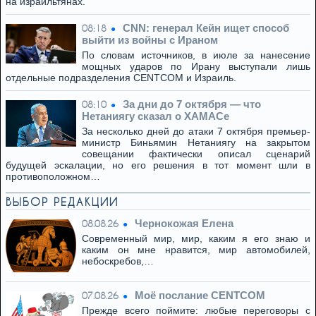
на израильтянах.
CNN: генерал Кейн ищет способ
08:18
выйти из войны с Ираном
По словам источников, в июле за нанесение
мощных ударов по Ирану выступали лишь
отдельные подразделения CENTCOM и Израиль.
За дни до 7 октября — что
08:10
Нетаниягу сказал о ХАМАСе
За несколько дней до атаки 7 октября премьер-
министр Биньямин Нетаниягу на закрытом
совещании фактически описал сценарий
будущей эскалации, но его решения в тот момент шли в
противоположном…
ВЫБОР РЕДАКЦИИ
Чернокожая Елена
08.08.26
Современный мир, мир, каким я его знаю и
каким он мне нравится, мир автомобилей,
небоскребов,…
Моё послание CENTCOM
07.08.26
Прежде всего поймите: любые переговоры с