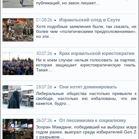
публикаций, но закон лишает…
Израильский след в Сеуте
01.08.26
Хотя подобные заявления были, так сказать, не
более чем «политическими предположениями»,
но эти…
Крах израильской юристократии
30.07.26
Ни в коем случае нельзя голосовать за партию,
которая защищает юристократическую гниль.
Такая…
Они хотят доминировать
28.07.26
Либеральные общества настолько привыкли к
свободе, настолько ею избалованы, что им
кажется, будто…
От пессимизма к социализму
26.07.26
Зохран Мамдани, победивший на выборах мэра
годом ранее, выиграл среди избирателей Gen Z
с разрывом…