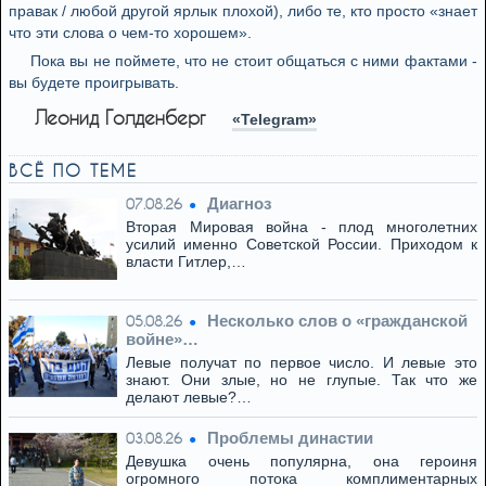
правак / любой другой ярлык плохой), либо те, кто просто «знает
что эти слова о чем-то хорошем».
Пока вы не поймете, что не стоит общаться с ними фактами -
вы будете проигрывать.
Леонид Голденберг
«Telegram»
ВСЁ ПО ТЕМЕ
Диагноз
07.08.26
Вторая Мировая война - плод многолетних
усилий именно Советской России. Приходом к
власти Гитлер,…
Несколько слов о «гражданской
05.08.26
войне»…
Левые получат по первое число. И левые это
знают. Они злые, но не глупые. Так что же
делают левые?…
Проблемы династии
03.08.26
Девушка очень популярна, она героиня
огромного потока комплиментарных