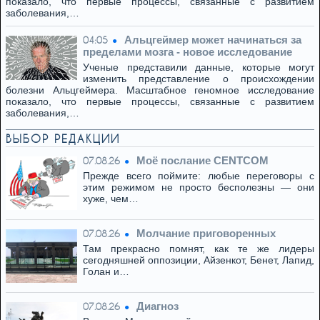
показало, что первые процессы, связанные с развитием
заболевания,…
Альцгеймер может начинаться за
04:05
пределами мозга - новое исследование
Ученые представили данные, которые могут
изменить представление о происхождении
болезни Альцгеймера. Масштабное геномное исследование
показало, что первые процессы, связанные с развитием
заболевания,…
ВЫБОР РЕДАКЦИИ
Моё послание CENTCOM
07.08.26
Прежде всего поймите: любые переговоры с
этим режимом не просто бесполезны — они
хуже, чем…
Молчание приговоренных
07.08.26
Там прекрасно помнят, как те же лидеры
сегодняшней оппозиции, Айзенкот, Бенет, Лапид,
Голан и…
Диагноз
07.08.26