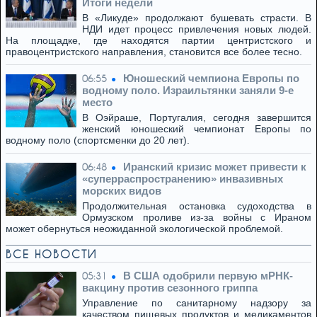
Итоги недели
В «Ликуде» продолжают бушевать страсти. В
НДИ идет процесс привлечения новых людей.
На площадке, где находятся партии центристского и
правоцентристского направления, становится все более тесно.
Юношеский чемпиона Европы по
06:55
водному поло. Израильтянки заняли 9-е
место
В Оэйраше, Португалия, сегодня завершится
женский юношеский чемпионат Европы по
водному поло (спортсменки до 20 лет).
Иранский кризис может привести к
06:48
«суперраспространению» инвазивных
морских видов
Продолжительная остановка судоходства в
Ормузском проливе из-за войны с Ираном
может обернуться неожиданной экологической проблемой.
ВСЕ НОВОСТИ
В США одобрили первую мРНК-
05:31
вакцину против сезонного гриппа
Управление по санитарному надзору за
качеством пищевых продуктов и медикаментов