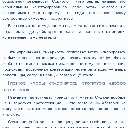
социальной реальности. Социолог Питер Бергер называл это
«социальным конструированием реальности»: человек не
воспринимает мир напрямую, он видит его через призму
выстроенных символов и нарративов.
В сознании протестующего создается новая символическая
реальность, где действуют простые и понятные категории:
«угнетённые» и «угнетатели».
Эта упрощённая бинарность позволяет мозгу игнорировать
любые факты, противоречащие изначальному мифу. Факты
вообще не имеют никакого значения, потому что в сознании
происходит постоянная конвертация лозунгов и идей — вчера
палестинцы, сегодня иранцы, завтра ещё кто-то.
Главное, чтобы сохранялась структура «добро
против зла».
Реальные палестинцы, иранцы или жители Судана вообще
не интересуют протестующих — это всего лишь абстрактные
фигуры в их картине мира, которая строго поделена на хороших
и плохих.
Сознание работает по принципу религиозной веры, и это
одна из причин, почему с ними невозможно спорить фактами.