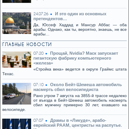
И это один из основных
24.07.26
претендентов…
Да, Юссеф Хаддад и Мансур Аббас — оба
арабы. Однако, как ты, вероятно, знаешь, не все
арабы…
ГЛАВНЫЕ НОВОСТИ
Прощай, Nvidia? Маск запускает
07:20
гигантскую фабрику компьютерного
«железа»
«Стройка века» ведется в округе Граймс штата
Техас.
Около Бейт-Шемеша автомобиль
07:10
насмерть сбил велосипедиста
Рано утром 7 августа на 3855-й трассе недалеко
от въезда в Бейт-Шемеш автомобиль насмерть
сбил мужчину примерно 30 лет, ехавшего на
велосипеде.
Драмы в «Ликуде», арабо-
07:07
еврейский РААМ, центристы на распутье.