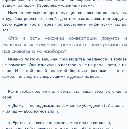
врагом: Западом, Израилем, «колониализмом».
Именно поэтому эти протестующие совершенно равнодушны
к судьбам реальных людей: для них важно лишь подтвердить
свою идентичность через противостояние мифическим силам
зла.
Это и есть механизм конвертации лозунгов и
смыслов в их сознании: реальность подстраивается
под символы, а не наоборот.
Именно поэтому машина производства реальности в голове
не ломается. Она изначально построена не на реальности, а на
вере. И с этой новой религией бороться фактами — то же
самое, что спорить с верующими о догмах их веры.
Как и любая религия или секта, эта новая вера включает в
себя:
Догму — не подлежащие сомнению убеждения («Израиль
и Запад — абсолютное зло»).
Еретиков — всех, кто сомневается или не согласен,
немедленно объявляют врагами или пособниками врагов.