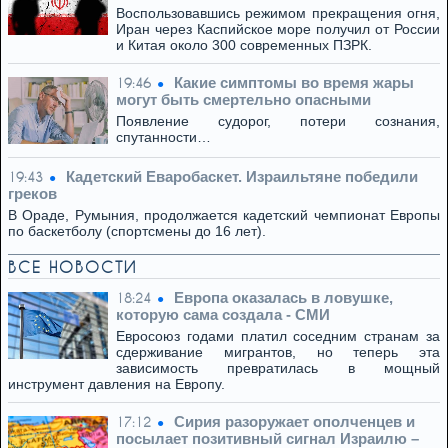
Воспользовавшись режимом прекращения огня,
Иран через Каспийское море получил от России
и Китая около 300 современных ПЗРК.
Какие симптомы во время жары
19:46
могут быть смертельно опасными
Появление судорог, потери сознания,
спутанности…
Кадетский Еваробаскет. Израильтяне победили
19:43
греков
В Ораде, Румыния, продолжается кадетский чемпионат Европы
по баскетболу (спортсмены до 16 лет).
ВСЕ НОВОСТИ
Европа оказалась в ловушке,
18:24
которую сама создала - СМИ
Евросоюз годами платил соседним странам за
сдерживание мигрантов, но теперь эта
зависимость превратилась в мощный
инструмент давления на Европу.
Сирия разоружает ополченцев и
17:12
посылает позитивный сигнал Израилю –