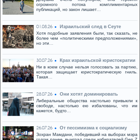
огромного потока комплиментарных
публикаций, но закон лишает…
Израильский след в Сеуте
01.08.26
Хотя подобные заявления были, так сказать, не
более чем «политическими предположениями»,
но эти…
Крах израильской юристократии
30.07.26
Ни в коем случае нельзя голосовать за партию,
которая защищает юристократическую гниль.
Такая…
Они хотят доминировать
28.07.26
Либеральные общества настолько привыкли к
свободе, настолько ею избалованы, что им
кажется, будто…
От пессимизма к социализму
26.07.26
Зохран Мамдани, победивший на выборах мэра
годом ранее, выиграл среди избирателей Gen Z