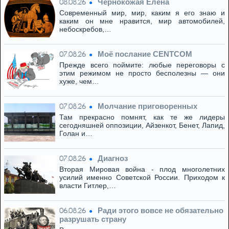
Чернокожая Елена
08.08.26
Современный мир, мир, каким я его знаю и
каким он мне нравится, мир автомобилей,
небоскребов,…
Моё послание CENTCOM
07.08.26
Прежде всего поймите: любые переговоры с
этим режимом не просто бесполезны — они
хуже, чем…
Молчание приговоренных
07.08.26
Там прекрасно помнят, как те же лидеры
сегодняшней оппозиции, Айзенкот, Бенет, Лапид,
Голан и…
Диагноз
07.08.26
Вторая Мировая война - плод многолетних
усилий именно Советской России. Приходом к
власти Гитлер,…
Ради этого вовсе не обязательно
06.08.26
разрушать страну