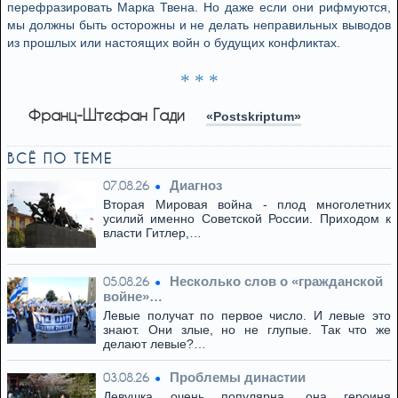
перефразировать Марка Твена. Но даже если они рифмуются,
мы должны быть осторожны и не делать неправильных выводов
из прошлых или настоящих войн о будущих конфликтах.
* * *
Франц-Штефан Гади
«Postskriptum»
ВСЁ ПО ТЕМЕ
Диагноз
07.08.26
Вторая Мировая война - плод многолетних
усилий именно Советской России. Приходом к
власти Гитлер,…
Несколько слов о «гражданской
05.08.26
войне»…
Левые получат по первое число. И левые это
знают. Они злые, но не глупые. Так что же
делают левые?…
Проблемы династии
03.08.26
Девушка очень популярна, она героиня