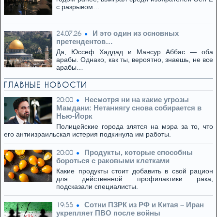
с разрывом…
И это один из основных
24.07.26
претендентов…
Да, Юссеф Хаддад и Мансур Аббас — оба
арабы. Однако, как ты, вероятно, знаешь, не все
арабы…
ГЛАВНЫЕ НОВОСТИ
Несмотря ни на какие угрозы
20:00
Мамдани: Нетаниягу снова собирается в
Нью-Йорк
Полицейские города злятся на мэра за то, что
его антиизраильская истерия подкинула им работы.
Продукты, которые способны
20:00
бороться с раковыми клетками
Какие продукты стоит добавить в свой рацион
для действенной профилактики рака,
подсказали специалисты.
Сотни ПЗРК из РФ и Китая – Иран
19:55
укрепляет ПВО после войны