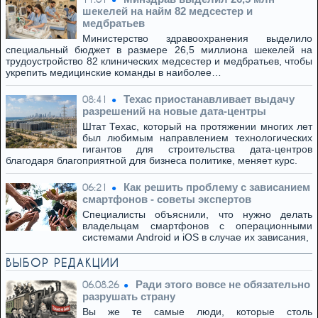
шекелей на найм 82 медсестер и
медбратьев
Министерство здравоохранения выделило
специальный бюджет в размере 26,5 миллиона шекелей на
трудоустройство 82 клинических медсестер и медбратьев, чтобы
укрепить медицинские команды в наиболее…
Техас приостанавливает выдачу
08:41
разрешений на новые дата-центры
Штат Техас, который на протяжении многих лет
был любимым направлением технологических
гигантов для строительства дата-центров
благодаря благоприятной для бизнеса политике, меняет курс.
Как решить проблему с зависанием
06:21
смартфонов - советы экспертов
Специалисты объяснили, что нужно делать
владельцам смартфонов с операционными
системами Android и iOS в случае их зависания,
ВЫБОР РЕДАКЦИИ
Ради этого вовсе не обязательно
06.08.26
разрушать страну
Вы же те самые люди, которые столь