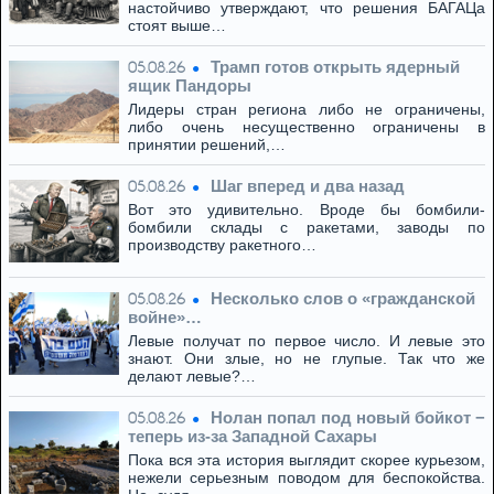
настойчиво утверждают, что решения БАГАЦа
стоят выше…
Трамп готов открыть ядерный
05.08.26
ящик Пандоры
Лидеры стран региона либо не ограничены,
либо очень несущественно ограничены в
принятии решений,…
Шаг вперед и два назад
05.08.26
Вот это удивительно. Вроде бы бомбили-
бомбили склады с ракетами, заводы по
производству ракетного…
Несколько слов о «гражданской
05.08.26
войне»…
Левые получат по первое число. И левые это
знают. Они злые, но не глупые. Так что же
делают левые?…
Нолан попал под новый бойкот −
05.08.26
теперь из‑за Западной Сахары
Пока вся эта история выглядит скорее курьезом,
нежели серьезным поводом для беспокойства.