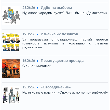
Идём на выборы
23.06.26
Ну, снова харедим рулят? Лишь бы не «Демократы»
Изнанка их лозунгов
19.06.26
За призывами оппозиционных партий кроется
готовность вступить в коалицию с левыми
радикалами
Преимущество проезда
16.06.26
С синей мигалкой
«Отсоединение»
12.06.26
Религиозные партии: «Сдохнем, но не призовёмся!»