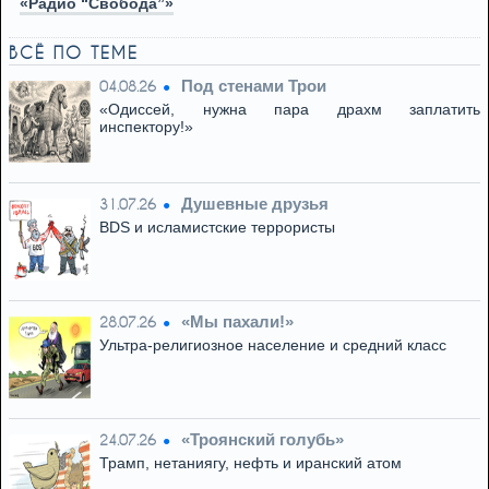
«Радио “Свобода”»
ВСЁ ПО ТЕМЕ
Под стенами Трои
04.08.26
«Одиссей, нужна пара драхм заплатить
инспектору!»
Душевные друзья
31.07.26
BDS и исламистские террористы
«Мы пахали!»
28.07.26
Ультра-религиозное население и средний класс
«Троянский голубь»
24.07.26
Трамп, нетаниягу, нефть и иранский атом