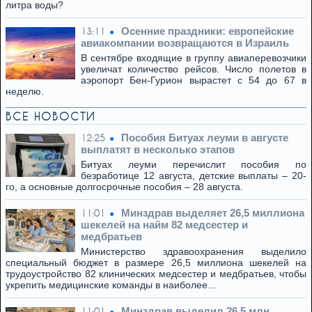
литра воды?
Осенние праздники: европейские
13:11
авиакомпании возвращаются в Израиль
В сентябре входящие в группу авиаперевозчики
увеличат количество рейсов. Число полетов в
аэропорт Бен-Гурион вырастет с 54 до 67 в
неделю.
ВСЕ НОВОСТИ
Пособия Битуах леуми в августе
12:25
выплатят в несколько этапов
Битуах леуми перечислит пособия по
безработице 12 августа, детские выплаты – 20-
го, а основные долгосрочные пособия – 28 августа.
Минздрав выделяет 26,5 миллиона
11:01
шекелей на найм 82 медсестер и
медбратьев
Министерство здравоохранения выделило
специальный бюджет в размере 26,5 миллиона шекелей на
трудоустройство 82 клинических медсестер и медбратьев, чтобы
укрепить медицинские команды в наиболее…
Минздрав выделил 26,5 млн
11:01