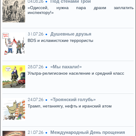
Под стенами Трои
04.08.26
«Одиссей, нужна пара драхм заплатить
инспектору!»
Душевные друзья
31.07.26
BDS и исламистские террористы
«Мы пахали!»
28.07.26
Ультра-религиозное население и средний класс
«Троянский голубь»
24.07.26
Трамп, нетаниягу, нефть и иранский атом
Международный День прощения
21.07.26