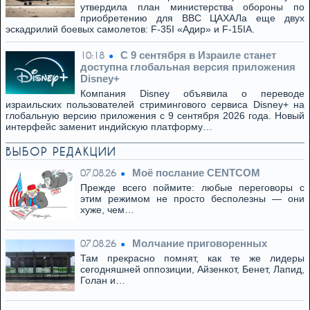
утвердила план министерства обороны по
приобретению для ВВС ЦАХАЛа еще двух
эскадрилий боевых самолетов: F-35I «Адир» и F-15IA.
C 9 сентября в Израиле станет
10:18
доступна глобальная версия приложения
Disney+
Компания Disney объявила о переводе
израильских пользователей стримингового сервиса Disney+ на
глобальную версию приложения с 9 сентября 2026 года. Новый
интерфейс заменит индийскую платформу…
ВЫБОР РЕДАКЦИИ
Моё послание CENTCOM
07.08.26
Прежде всего поймите: любые переговоры с
этим режимом не просто бесполезны — они
хуже, чем…
Молчание приговоренных
07.08.26
Там прекрасно помнят, как те же лидеры
сегодняшней оппозиции, Айзенкот, Бенет, Лапид,
Голан и…