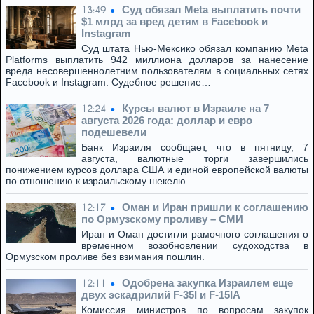
Суд обязал Meta выплатить почти
13:49
$1 млрд за вред детям в Facebook и
Instagram
Суд штата Нью-Мексико обязал компанию Meta
Platforms выплатить 942 миллиона долларов за нанесение
вреда несовершеннолетним пользователям в социальных сетях
Facebook и Instagram. Судебное решение…
Курсы валют в Израиле на 7
12:24
августа 2026 года: доллар и евро
подешевели
Банк Израиля сообщает, что в пятницу, 7
августа, валютные торги завершились
понижением курсов доллара США и единой европейской валюты
по отношению к израильскому шекелю.
Оман и Иран пришли к соглашению
12:17
по Ормузскому проливу – СМИ
Иран и Оман достигли рамочного соглашения о
временном возобновлении судоходства в
Ормузском проливе без взимания пошлин.
Одобрена закупка Израилем еще
12:11
двух эскадрилий F-35I и F-15IA
Комиссия министров по вопросам закупок