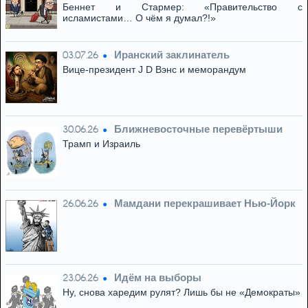
Беннет и Стармер: «Правительство с
исламистами… О чём я думал?!»
Иранский заклинатель
03.07.26
Вице-президент J D Вэнс и меморандум
Ближневосточные перевёртыши
30.06.26
Трамп и Израиль
Мамдани перекрашивает Нью-Йорк
26.06.26
Идём на выборы
23.06.26
Ну, снова харедим рулят? Лишь бы не «Демократы»