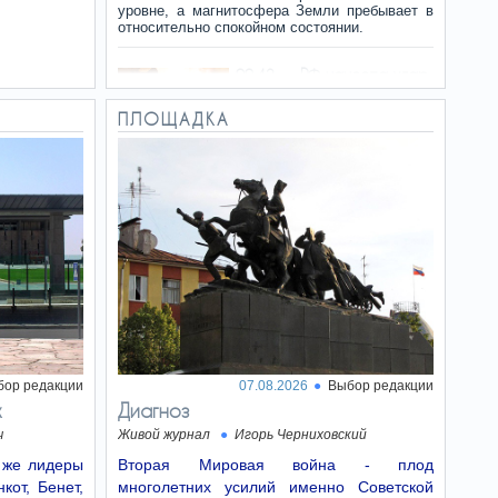
уровне, а магнитосфера Земли пребывает в
относительно спокойном состоянии.
РФ нанесла удар
09:42
баллистикой по Киеву и
дронами по области —
ПЛОЩАДКА
есть погибшие
В столице насчитали шесть-восемь взрывов.
Сколько РФ
09:35
придется платить Украине
— цифра удивила
Выплата компенсаций
Украине может затянуться на 50 лет, так как
одномоментное изъятие всей суммы ущерба
разрушит экономику агрессора.
Maan: Бен-Гвир
09:31
вновь запретил свидания
бор редакции
07.08.2026
Выбор редакции
палестинским
х
Диагноз
заключенным
ч
Живой журнал
Игорь Черниховский
Как сообщает агентство
Maan, министр национальной безопасности
е же лидеры
Вторая Мировая война - плод
Израиля Итамар Бен-Гвир возобновил
кот, Бенет,
многолетних усилий именно Советской
действие приказа, запрещающего