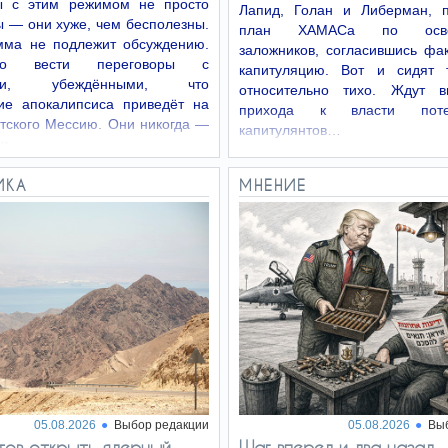
ы с этим режимом не просто
Лапид, Голан и Либерман, 
 — они хуже, чем бесполезны.
план ХАМАСа по осво
мма не подлежит обсуждению.
заложников, согласившись фа
жно вести переговоры с
капитуляцию. Вот и сидят 
ами, убеждёнными, что
относительно тихо. Ждут в
ие апокалипсиса приведёт на
прихода к власти потен
тского Мессию. Они никогда —
капитулянтов…
их…
ИКА
МНЕНИЕ
05.08.2026
Выбор редакции
05.08.2026
Вы
тов открыть ядерный
Шаг вперед и два назад