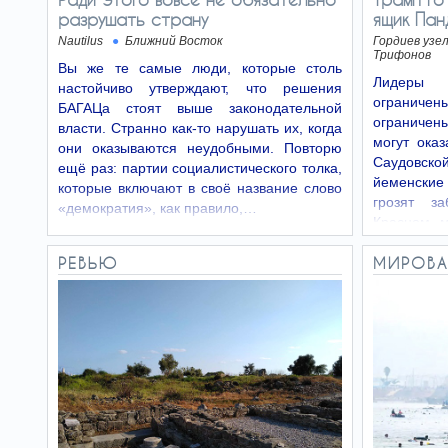
разрушать страну
ящик Па
Nautilus
Ближний Восток
Гордиев узе
Трифонов
Вы же те самые люди, которые столь
Лидеры 
настойчиво утверждают, что решения
ограничен
БАГАЦа стоят выше законодательной
ограничены
власти. Странно как-то нарушать их, когда
могут ока
они оказываются неудобными. Повторю
Саудовск
ещё раз: партии социалистического толка,
йеменские
которые включают в своё название слово
грозят за
«демократия», как правило,…
Красном м
саудовско
РЕВЬЮ
МИРОВА