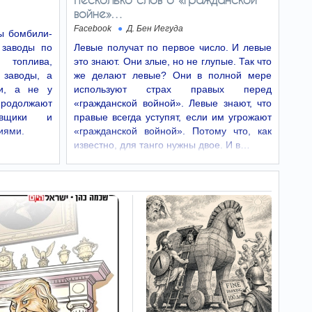
Анкориджа, на глубине около 10 километров.
войне»…
Facebook
Д. Бен Иегуда
бы бомбили-
Почему утром
09:01
 заводы по
Левые получат по первое число. И левые
жизнь кажется тяжелее,
 топлива,
это знают. Они злые, но не глупые. Так что
объяснили эксперты
 заводы, а
же делают левые? Они в полной мере
Почему именно утром
симптомы подавленного
и, а не у
используют страх правых перед
настроения могут быть наиболее сильными и
продолжают
«гражданской войной». Левые знают, что
какие простые привычки помогают сделать
равщики и
правые всегда уступят, если им угрожают
начало дня значительно легче.
иями.
«гражданской войной». Потому что, как
известно, для танго нужны двое. И в…
Древняя болезнь,
08:52
которая уродует лицо,
вернулась — кто в зоне
риска
Болезнь Хансена способна вызывать паралич
и деформацию лица. Врачи предупреждают о
характерных симптомах.
Опасение нового
08:51
7 октября - ЦАХАЛ нашел
брешь на границе с Газой
Силы ЦАХАЛа заметили на
границе с Газой серьезную
проблему с безопасностью, которая может