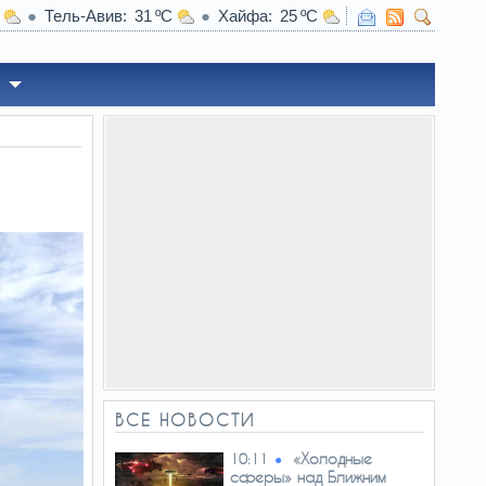
Тель-Авив
31
Хайфа
25
10:02
Утреннее правило «1
ВСЕ НОВОСТИ
«Холодные
10:11
сферы» над Ближним