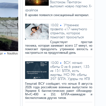
Востоком: Пентагон
выложил новую партию Х-
файлов
В архиве появился сенсационный материал.
Утреннее
10:02
правило «17-минутного
спринта», которое
помогает проснуться
Существует простая
техника, которая занимает всего 17 минут, но
помогает преодолеть утреннюю вялость и
настроиться на продуктивный день
рг
Nautilus
ВСУ: ночью
10:00
сбиты 0 из 6 ракет, 135
из 151 БПЛА, есть
жертвы. МО РФ: сбиты
397 БПЛА. Удары по НПЗ
Генштаб ВСУ сообщает, что ночью 8 августа
2026 года российские военные выпустили по
Украине 6 баллистических ракет «Искандер-
М»/C-400 и 151 БПЛА-камикадзе и
беспилотников других типов.