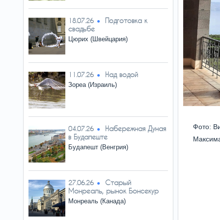
Подготовка к
18.07.26
свадьбе
Цюрих (Швейцария)
Над водой
11.07.26
Зореа (Израиль)
Фото: В
Набережная Дуная
04.07.26
в Будапеште
Максима
Будапешт (Венгрия)
Старый
27.06.26
Монреаль, рынок Бонсекур
Монреаль (Канада)