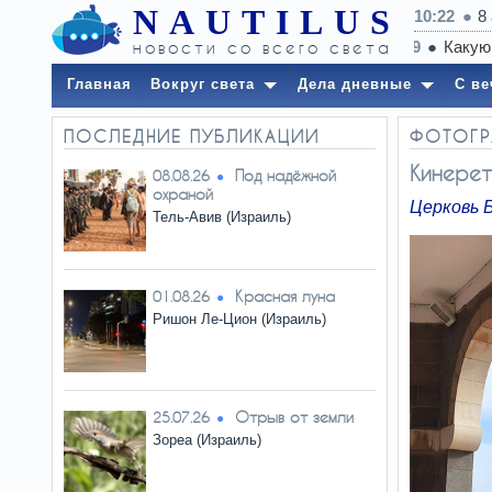
NAUTILUS
10:22
8
новости со всего света
Главная
Вокруг света
Дела дневные
С ве
ПОСЛЕДНИЕ ПУБЛИКАЦИИ
ФОТОГР
Кинерет
Под надёжной
08.08.26
охраной
Церковь Б
Тель-Авив (Израиль)
Красная луна
01.08.26
Ришон Ле-Цион (Израиль)
Отрыв от земли
25.07.26
Зореа (Израиль)