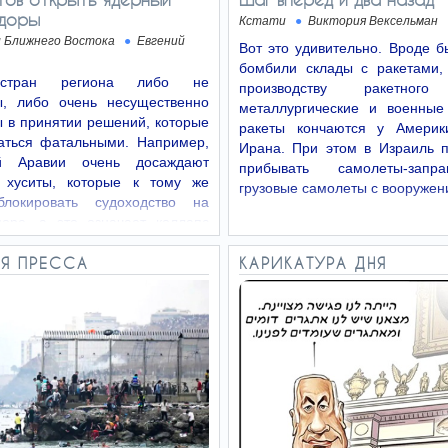
ндоры
Кстати
Виктория Вексельман
л Ближнего Востока
Евгений
Вот это удивительно. Вроде 
бомбили склады с ракетами,
стран региона либо не
производству ракетного
ы, либо очень несущественно
металлургические и военные
 в принятии решений, которые
ракеты кончаются у Америк
заться фатальными. Например,
Ирана. При этом в Израиль 
ой Аравии очень досаждают
прибывать самолеты-зап
 хуситы, которые к тому же
грузовые самолеты с вооружен
блокировать судоходство на
оре, а это означает коллапс
го…
Я ПРЕССА
КАРИКАТУРА ДНЯ