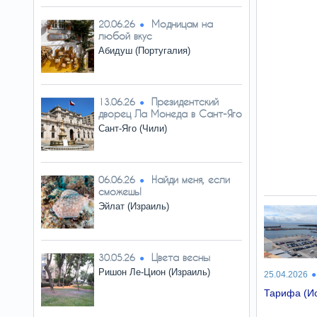
Модницам на
20.06.26
любой вкус
Абидуш (Португалия)
Президентский
13.06.26
дворец Ла Монеда в Сант-Яго
Сант-Яго (Чили)
Найди меня, если
06.06.26
сможешь!
Эйлат (Израиль)
Цвета весны
30.05.26
Ришон Ле-Цион (Израиль)
25.04.2026
Тарифа (И