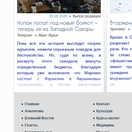
05.08.2026
Выбор редакции
Нолан попал под новый бойкот −
Вторжени
теперь из‑за Западной Сахары
Spectator
Telegram
Макс Лурье
Кризис в 
разрезает 
Пока вся эта история выглядит скорее
речи. Кто 
курьезом, нежели серьезным поводом для
за слово
беспокойства. Но, судя по всему, в
«фашистами
раскруту этого скандала вкинуты
имеет пр
определенные бюджеты, благодаря
граждане
которым уже вспомнили, что Марокко
вторжени
состоит с Израилем в Авраамовых
не…
соглашениях, а Нолан, замалчивая
эксплуатацию…
Главная
Контакт
Аналитика
Культура
Ближний Восток
Курсы валют
Газеты
Медицина