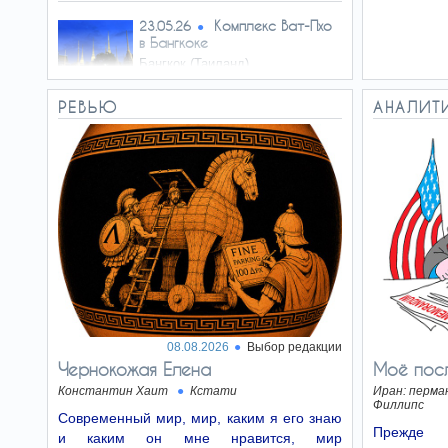
Комплекс Ват-Пхо
23.05.26
в Бангкоке
Бангкок (Таиланд)
РЕВЬЮ
АНАЛИТ
Староместская
16.05.26
площадь на закате
Прага (Чехия)
«Золотой
09.05.26
павильон» в Кинкаку-джии
Киото (Япония)
08.08.2026
Выбор редакции
Вечерний Яффо
02.05.26
Чернокожая Елена
Моё пос
Яффо (Израиль)
Константин Хаит
Кстати
Иран: перма
Филлипс
Современный мир, мир, каким я его знаю
Прежде 
и каким он мне нравится, мир