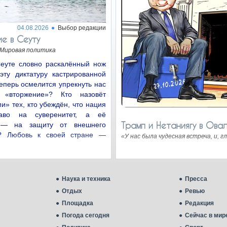
04.08.2026
Выбор редакции
е в Сеуту
Мировая политика
Сеуте словно раскалённый нож
эту диктатуру кастрированной
теперь осмелится упрекнуть нас
 «вторжение»? Кто назовёт
» тех, кто убеждён, что нация
аво на суверенитет, а её
Трамп и Нетаниягу в Ова
 — на защиту от внешнего
я? Любовь к своей стране —
«У нас была чудесная встреча, и, 
Наука и техника
Пресса
Отдых
Ревью
Площадка
Редакция
Погода сегодня
Сейчас в мир