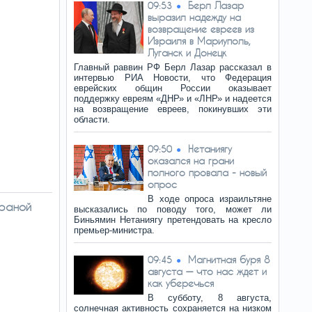
Берл Лазар
09:53
выразил надежду на
возвращение евреев из
Израиля в Мариуполь,
Луганск и Донецк
Главный раввин РФ Берл Лазар рассказал в
интервью РИА Новости, что Федерация
еврейских общин России оказывает
поддержку евреям «ДНР» и «ЛНР» и надеется
на возвращение евреев, покинувших эти
области.
Нетаниягу
09:50
оказался на грани
полного провала - новый
опрос
В ходе опроса израильтяне
храной
высказались по поводу того, может ли
Биньямин Нетаниягу претендовать на кресло
премьер-министра.
Магнитная буря 8
09:45
августа — что нас ждет и
как уберечься
В субботу, 8 августа,
солнечная активность сохраняется на низком