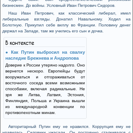
бизнесмен. До войны. Условный Иван Петрович Сидоров.
Наш Иван Петрович, как классический либерал, имел
либеральные взгляды. Донатил Навальному. Ходил на
Болотную. Прикупил себе виллу во Франции. Половину денег
держал на Западе, там же учились его сын и дочка.
В контексте
Как Путин выбросил на свалку
наследие Брежнева и Андропова
Доверие к России утеряно надолго. Оно
вернется нескоро. Европейцы будут
вооружаться и отгораживаться от
восточного соседа всеми возможными
способами, включая радикальные. Не
зря же Литва, Латвия, Эстония,
Финляндия, Польша и Украина вышли
из международной конвенции по
противопехотным минам.
Авторитарный Путин ему не нравился. Коррупция ему не
нравилась. Силовики ужасали. Он постоянно сталкивался с