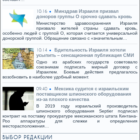
Минздрав Израиля призвал
10:16
доноров группы O срочно сдавать кровь
Министерство здравоохранения Израиля
призвало жителей страны сдавать кровь,
особенно людей с группой O, которая считается универсальной
донорской группой. Обращение связано с «значительным…
Бдительность Израиля хотели
10:14
усыпить – сенсационная публикация СМИ
Одно из арабских государств советовало
союзникам подписать мирный договор с
Израилем. Боевые действия предлагалось
возобновить в наиболее удобный момент.
Мексика судится с израильским
09:40
поставщиком шпионского оборудования
из-за плохого качества
В 2019 году израильский производитель
шпионского оборудования Septier подписал
контракт на поставку прокуратуре мексиканского штата Кинтана-
Роо аппаратуры для слежки и определения
месторасположения…
ВЫБОР РЕДАКЦИИ