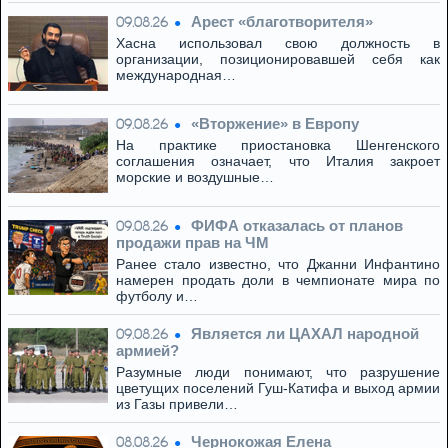
Арест «благотворителя»
09.08.26
Хасна использовал свою должность в
организации, позиционировавшей себя как
международная…
«Вторжение» в Европу
09.08.26
На практике приостановка Шенгенского
соглашения означает, что Италия закроет
морские и воздушные…
ФИФА отказалась от планов
09.08.26
продажи прав на ЧМ
Ранее стало известно, что Джанни Инфантино
намерен продать доли в чемпионате мира по
футболу и…
Является ли ЦАХАЛ народной
09.08.26
армией?
Разумные люди понимают, что разрушение
цветущих поселений Гуш-Катифа и выход армии
из Газы привели…
Чернокожая Елена
08.08.26