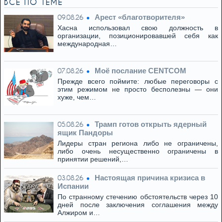
ВСЁ ПО ТЕМЕ
Арест «благотворителя»
09.08.26
Хасна использовал свою должность в
организации, позиционировавшей себя как
международная…
Моё послание CENTCOM
07.08.26
Прежде всего поймите: любые переговоры с
этим режимом не просто бесполезны — они
хуже, чем…
Трамп готов открыть ядерный
05.08.26
ящик Пандоры
Лидеры стран региона либо не ограничены,
либо очень несущественно ограничены в
принятии решений,…
Настоящая причина кризиса в
03.08.26
Испании
По странному стечению обстоятельств через 10
дней после заключения соглашения между
Алжиром и…