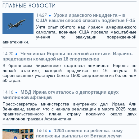
ГЛАВНЫЕ НОВОСТИ
Уроки иранского инцидента – в
14:27
США нашли способ спасать подбитые F-15
Учтя опыт сбитого над Ираном американского
самолета, военные США провели масштабные
учения по эвакуации поврежденной
авиатехники.
Чемпионат Европы по легкой атлетике: Израиль
14:20
представлен командой из 18 спортсменов
В британском Бирмингеме стартовал чемпионат Европы по
легкой атлетике, который продлится до 16 августа. В
соревнованиях участвуют более 1500 спортсменов из более чем
50 стран.
МВД Ирана отчиталось о депортации двух
14:16
миллионов афганцев
Пресс-секретарь министерства внутренних дел Ирана Али
Зеиниванд заявил, что с начала реализации в марте 2025 года
правительственного плана страну покинуло около двух
миллионов граждан Афганистана.
1204 шекеля на ребенка: кому
14:14
положены выплаты от Битуах леуми