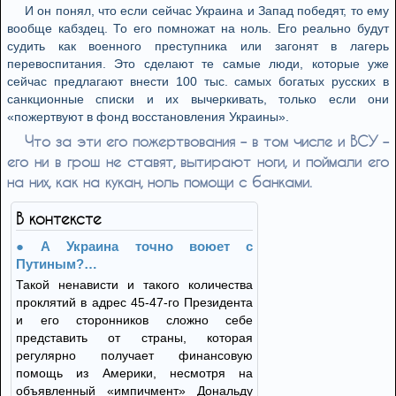
И он понял, что если сейчас Украина и Запад победят, то ему
вообще кабздец. То его помножат на ноль. Его реально будут
судить как военного преступника или загонят в лагерь
перевоспитания. Это сделают те самые люди, которые уже
сейчас предлагают внести 100 тыс. самых богатых русских в
санкционные списки и их вычеркивать, только если они
«пожертвуют в фонд восстановления Украины».
Что за эти его пожертвования – в том числе и ВСУ –
его ни в грош не ставят, вытирают ноги, и поймали его
на них, как на кукан, ноль помощи с банками.
В контексте
А Украина точно воюет с
Путиным?…
Такой ненависти и такого количества
проклятий в адрес 45-47-го Президента
и его сторонников сложно себе
представить от страны, которая
регулярно получает финансовую
помощь из Америки, несмотря на
объявленный «импичмент» Дональду