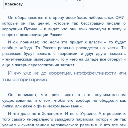
Краснову.
Он оборачивается в сторону российских либеральных СМИ,
которые он так ценил, которые так бесстрашно писали о
коррупции Путина – и видит, что они язык засунули в жопу и
спорят о деколонизации России.
И он понимает, что если эти придут к власти – то будет
вообще кабзда. То Россия реально распадется на части. То
рязанские будут воевать с тверскими, и друг друга называть
«генетическими имперцами». То у него на Западе все отберут и
еще в лагерь перевоспитания загонят.
И ему уже не до коррупции, неэффективности или
там авторитаризма.
Он понимает, что речь идет о его неунизительном
существовании, и о том, чтобы его вообще не ободрали как
липку, или даже о физическом выживании.
И что дело не в Зеленском. И не в Украине. А в решениях
того самого либерального западного парткома, который он так
уважал и считал венцом человеческого развития. И что все эти