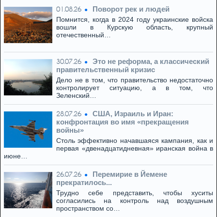
Поворот рек и людей
01.08.26
Помнится, когда в 2024 году украинские войска
вошли в Курскую область, крупный
отечественный…
Это не реформа, а классический
30.07.26
правительственный кризис
Дело не в том, что правительство недостаточно
контролирует ситуацию, а в том, что
Зеленский…
США, Израиль и Иран:
28.07.26
конфронтация во имя «прекращения
войны»
Столь эффективно начавшаяся кампания, как и
первая «двенадцатидневная» иранская война в
июне…
Перемирие в Йемене
26.07.26
прекратилось...
Трудно себе представить, чтобы хуситы
согласились на контроль над воздушным
пространством со…