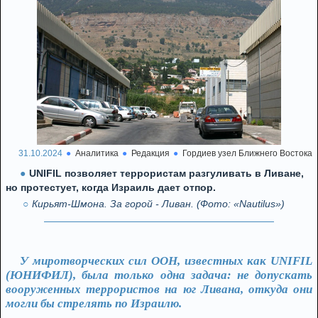
31.10.2024
Аналитика
Редакция
Гордиев узел Ближнего Востока
UNIFIL позволяет террористам разгуливать в Ливане,
но протестует, когда Израиль дает отпор.
Кирьят-Шмона. За горой - Ливан. (Фото: «Nautilus»)
У миротворческих сил ООН, известных как UNIFIL
(ЮНИФИЛ), была только одна задача: не допускать
вооруженных террористов на юг Ливана, откуда они
могли бы стрелять по Израилю.