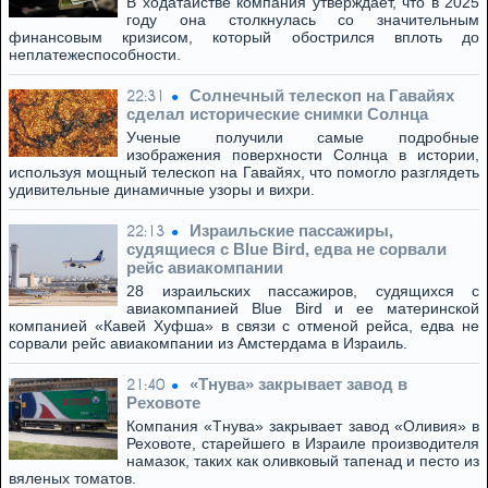
В ходатайстве компания утверждает, что в 2025
году она столкнулась со значительным
финансовым кризисом, который обострился вплоть до
неплатежеспособности.
Солнечный телескоп на Гавайях
22:31
сделал исторические снимки Солнца
Ученые получили самые подробные
изображения поверхности Солнца в истории,
используя мощный телескоп на Гавайях, что помогло разглядеть
удивительные динамичные узоры и вихри.
Израильские пассажиры,
22:13
судящиеся с Blue Bird, едва не сорвали
рейс авиакомпании
28 израильских пассажиров, судящихся с
авиакомпанией Blue Bird и ее материнской
компанией «Кавей Хуфша» в связи с отменой рейса, едва не
сорвали рейс авиакомпании из Амстердама в Израиль.
«Тнува» закрывает завод в
21:40
Реховоте
Компания «Тнува» закрывает завод «Оливия» в
Реховоте, старейшего в Израиле производителя
намазок, таких как оливковый тапенад и песто из
вяленых томатов.