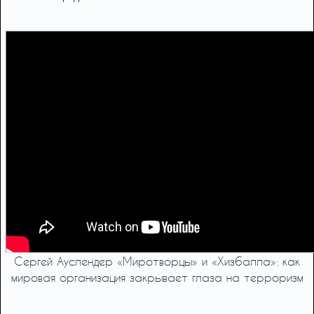
Сергей Ауслендер «Миротворцы» и «Хизбалла»: как
мировая организация закрывает глаза на тeppopизм