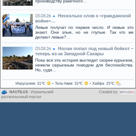
производству ракетного…
Несколько слов о «гражданской
05.08.26
войне»…
Левые получат по первое число. И левые это
знают. Они злые, но не глупые. Так что же
делают левые?…
Нолан попал под новый бойкот −
05.08.26
теперь из‑за Западной Сахары
Пока вся эта история выглядит скорее курьезом,
нежели серьезным поводом для беспокойства.
Но, судя…
Иерусалим
31
Тель-Авив
32
Хайфа
25
NAUTILUS
- Израильский
Created by:
русскоязычный портал