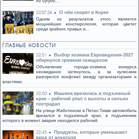
по сугубо…
О чём спорят в Корее
22.07.26
Одним из результатов этого является
мощнейшая конспирология, которая цветет
среди крайних правых и…
ГЛАВНЫЕ НОВОСТИ
Выбор хозяина Евровидения-2027
22:51
обернулся громким скандалом
Объявление города-хозяина конкурса
неожиданно затянулось, а за кулисами
разгорелся конфликт между организаторами и
властями.
Машина врезалась в подъемный
22:50
кран – рабочий упал с высоты и сильно
пострадал
На улице Жаботински в Петах-Тикве автомобиль
врезался в подъемный кран, в подъемнике
которого в момент аварии находился рабочий.
Продукты, которые уменьшают
22:45
вред от алкоголя