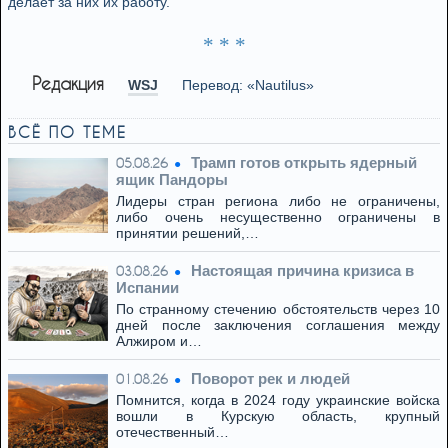
делает за них их работу.
* * *
Редакция
WSJ
Перевод: «Nautilus»
ВСЁ ПО ТЕМЕ
Трамп готов открыть ядерный
05.08.26
ящик Пандоры
Лидеры стран региона либо не ограничены,
либо очень несущественно ограничены в
принятии решений,…
Настоящая причина кризиса в
03.08.26
Испании
По странному стечению обстоятельств через 10
дней после заключения соглашения между
Алжиром и…
Поворот рек и людей
01.08.26
Помнится, когда в 2024 году украинские войска
вошли в Курскую область, крупный
отечественный…