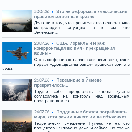
Это не реформа, а классический
30.07.26
правительственный кризис
Дело не в том, что правительство недостаточно
контролирует ситуацию, а в том, что
Зеленский…
США, Израиль и Иран:
28.07.26
конфронтация во имя «прекращения
войны»
Столь эффективно начавшаяся кампания, как и
первая «двенадцатидневная» иранская война в
июне…
Перемирие в Йемене
26.07.26
прекратилось...
Трудно себе представить, чтобы хуситы
согласились на контроль над воздушным
пространством со…
Подданные боятся потребовать
24.07.26
мира, хотя режим ничего им не объясняет
Теоретически смещение Путина не на сто
процентов исключено даже и сейчас, но только