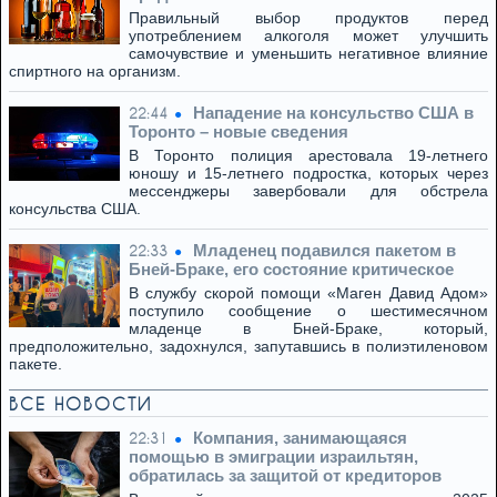
Правильный выбор продуктов перед
употреблением алкоголя может улучшить
самочувствие и уменьшить негативное влияние
спиртного на организм.
Нападение на консульство США в
22:44
Торонто – новые сведения
В Торонто полиция арестовала 19-летнего
юношу и 15-летнего подростка, которых через
мессенджеры завербовали для обстрела
консульства США.
Младенец подавился пакетом в
22:33
Бней-Браке, его состояние критическое
В службу скорой помощи «Маген Давид Адом»
поступило сообщение о шестимесячном
младенце в Бней-Браке, который,
предположительно, задохнулся, запутавшись в полиэтиленовом
пакете.
ВСЕ НОВОСТИ
Компания, занимающаяся
22:31
помощью в эмиграции израильтян,
обратилась за защитой от кредиторов