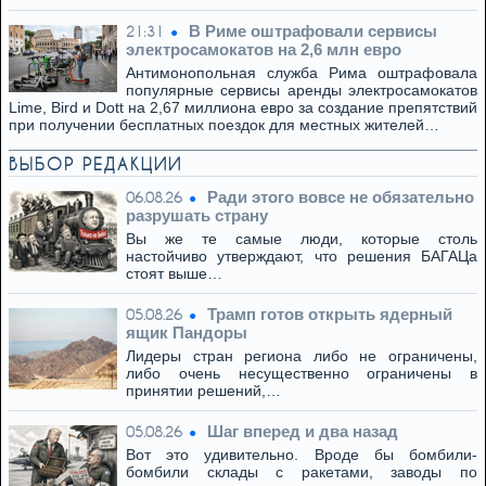
В Риме оштрафовали сервисы
21:31
электросамокатов на 2,6 млн евро
Антимонопольная служба Рима оштрафовала
популярные сервисы аренды электросамокатов
Lime, Bird и Dott на 2,67 миллиона евро за создание препятствий
при получении бесплатных поездок для местных жителей…
ВЫБОР РЕДАКЦИИ
Ради этого вовсе не обязательно
06.08.26
разрушать страну
Вы же те самые люди, которые столь
настойчиво утверждают, что решения БАГАЦа
стоят выше…
Трамп готов открыть ядерный
05.08.26
ящик Пандоры
Лидеры стран региона либо не ограничены,
либо очень несущественно ограничены в
принятии решений,…
Шаг вперед и два назад
05.08.26
Вот это удивительно. Вроде бы бомбили-
бомбили склады с ракетами, заводы по