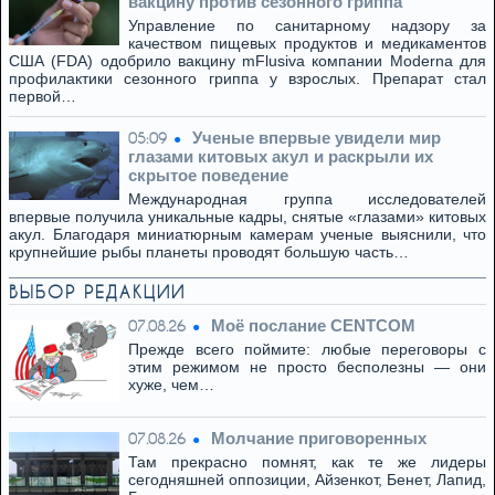
вакцину против сезонного гриппа
Управление по санитарному надзору за
качеством пищевых продуктов и медикаментов
США (FDA) одобрило вакцину mFlusiva компании Moderna для
профилактики сезонного гриппа у взрослых. Препарат стал
первой…
Ученые впервые увидели мир
05:09
глазами китовых акул и раскрыли их
скрытое поведение
Международная группа исследователей
впервые получила уникальные кадры, снятые «глазами» китовых
акул. Благодаря миниатюрным камерам ученые выяснили, что
крупнейшие рыбы планеты проводят большую часть…
ВЫБОР РЕДАКЦИИ
Моё послание CENTCOM
07.08.26
Прежде всего поймите: любые переговоры с
этим режимом не просто бесполезны — они
хуже, чем…
Молчание приговоренных
07.08.26
Там прекрасно помнят, как те же лидеры
сегодняшней оппозиции, Айзенкот, Бенет, Лапид,