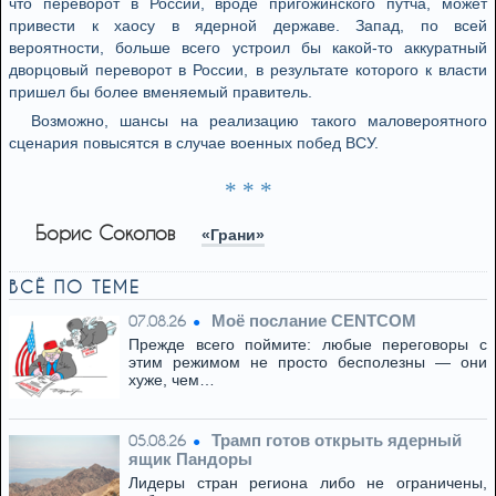
что переворот в России, вроде пригожинского путча, может
привести к хаосу в ядерной державе. Запад, по всей
вероятности, больше всего устроил бы какой-то аккуратный
дворцовый переворот в России, в результате которого к власти
пришел бы более вменяемый правитель.
Возможно, шансы на реализацию такого маловероятного
сценария повысятся в случае военных побед ВСУ.
* * *
Борис Соколов
«Грани»
ВСЁ ПО ТЕМЕ
Моё послание CENTCOM
07.08.26
Прежде всего поймите: любые переговоры с
этим режимом не просто бесполезны — они
хуже, чем…
Трамп готов открыть ядерный
05.08.26
ящик Пандоры
Лидеры стран региона либо не ограничены,