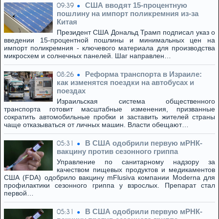
США вводят 15-процентную
09:39
пошлину на импорт поликремния из-за
Китая
Президент США Дональд Трамп подписал указ о
введении 15-процентной пошлины и минимальных цен на
импорт поликремния - ключевого материала для производства
микросхем и солнечных панелей. Шаг направлен…
Реформа транспорта в Израиле:
08:26
как изменятся поездки на автобусах и
поездах
Израильская система общественного
транспорта готовит масштабные изменения, призванные
сократить автомобильные пробки и заставить жителей страны
чаще отказываться от личных машин. Власти обещают…
В США одобрили первую мРНК-
05:31
вакцину против сезонного гриппа
Управление по санитарному надзору за
качеством пищевых продуктов и медикаментов
США (FDA) одобрило вакцину mFlusiva компании Moderna для
профилактики сезонного гриппа у взрослых. Препарат стал
первой…
В США одобрили первую мРНК-
05:31