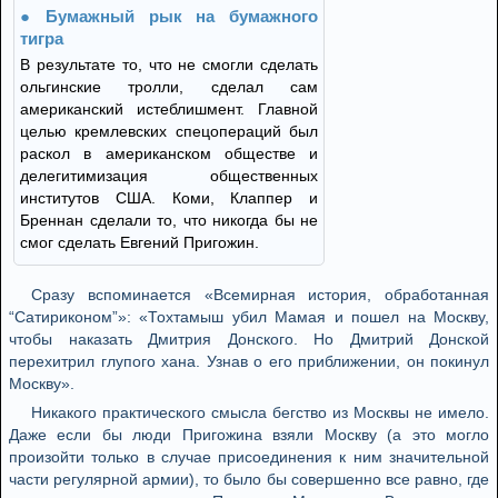
Бумажный рык на бумажного
тигра
В результате то, что не смогли сделать
ольгинские тролли, сделал сам
американский истеблишмент. Главной
целью кремлевских спецопераций был
раскол в американском обществе и
делегитимизация общественных
институтов США. Коми, Клаппер и
Бреннан сделали то, что никогда бы не
смог сделать Евгений Пригожин.
Сразу вспоминается «Всемирная история, обработанная
“Сатириконом”»: «Тохтамыш убил Мамая и пошел на Москву,
чтобы наказать Дмитрия Донского. Но Дмитрий Донской
перехитрил глупого хана. Узнав о его приближении, он покинул
Москву».
Никакого практического смысла бегство из Москвы не имело.
Даже если бы люди Пригожина взяли Москву (а это могло
произойти только в случае присоединения к ним значительной
части регулярной армии), то было бы совершенно все равно, где