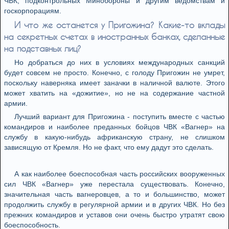
ЧВК, подконтрольных Минобороны и другим ведомствам и
госкорпорациям.
И что же останется у Пригожина? Какие-то вклады
на секретных счетах в иностранных банках, сделанные
на подставных лиц?
Но добраться до них в условиях международных санкций
будет совсем не просто. Конечно, с голоду Пригожин не умрет,
поскольку наверняка имеет заначки в наличной валюте. Этого
может хватить на «дожитие», но не на содержание частной
армии.
Лучший вариант для Пригожина - поступить вместе с частью
командиров и наиболее преданных бойцов ЧВК «Вагнер» на
службу в какую-нибудь африканскую страну, не слишком
зависящую от Кремля. Но не факт, что ему дадут это сделать.
А как наиболее боеспособная часть российских вооруженных
сил ЧВК «Вагнер» уже перестала существовать. Конечно,
значительная часть вагнеровцев, а то и большинство, может
продолжить службу в регулярной армии и в других ЧВК. Но без
прежних командиров и уставов они очень быстро утратят свою
боеспособность.