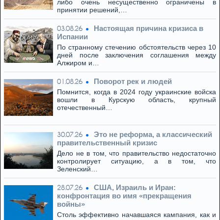
либо очень несущественно ограничены в
принятии решений,…
Настоящая причина кризиса в
03.08.26
Испании
По странному стечению обстоятельств через 10
дней после заключения соглашения между
Алжиром и…
Поворот рек и людей
01.08.26
Помнится, когда в 2024 году украинские войска
вошли в Курскую область, крупный
отечественный…
Это не реформа, а классический
30.07.26
правительственный кризис
Дело не в том, что правительство недостаточно
контролирует ситуацию, а в том, что
Зеленский…
США, Израиль и Иран:
28.07.26
конфронтация во имя «прекращения
войны»
Столь эффективно начавшаяся кампания, как и