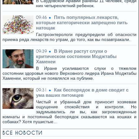
В Саудовской Аравии ранены 11 человек, среди
них четырехлетний ребенок.
Пять популярных лекарств,
09:46
которые категорически запрещено пить
натощак
Гастроэнтерологи предупредили об опасности
приема ряда лекарств по утрам, до того, как вы позавтракали.
В Иране растут слухи о
09:39
критическом состоянии Моджтабы
Хаменеи
В Иране усиливаются слухи о тяжелом
состоянии здоровья нового Верховного лидера Ирана Моджтабы
Хаменеи, который не появлялся на публике.
Как беспорядок в доме сводит с
09:31
ума ваших питомцев
Чистый и убранный дом приносит хозяевам
ощущение спокойствия и контроля. Но
задумывались ли вы, как загроможденные
комнаты и постоянный беспорядок сказываются на кошках и
собаках? Хотя пушистые…
ВСЕ НОВОСТИ