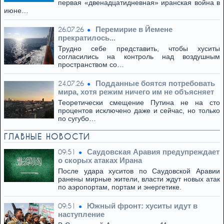
первая «двенадцатидневная» иранская война в
июне…
Перемирие в Йемене
26.07.26
прекратилось...
Трудно себе представить, чтобы хуситы
согласились на контроль над воздушным
пространством со…
Подданные боятся потребовать
24.07.26
мира, хотя режим ничего им не объясняет
Теоретически смещение Путина не на сто
процентов исключено даже и сейчас, но только
по сугубо…
ГЛАВНЫЕ НОВОСТИ
Саудовская Аравия предупреждает
09:51
о скорых атаках Ирана
После удара хуситов по Саудовской Аравии
ранены мирные жители, власти ждут новых атак
по аэропортам, портам и энергетике.
Южный фронт: хуситы идут в
09:51
наступление