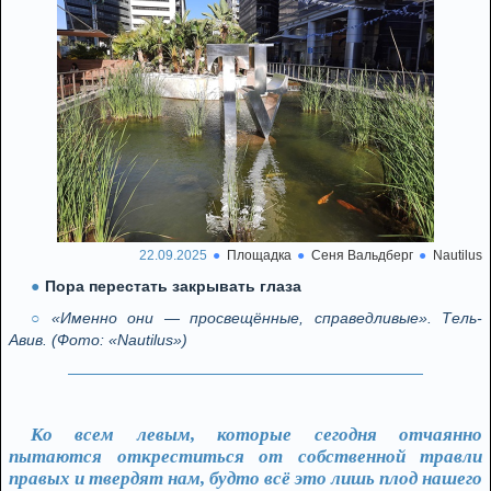
22.09.2025
Площадка
Сеня Вальдберг
Nautilus
Пора перестать закрывать глаза
«Именно они — просвещённые, справедливые». Тель-
Авив. (Фото: «Nautilus»)
Ко всем левым, которые сегодня отчаянно
пытаются откреститься от собственной травли
правых и твердят нам, будто всё это лишь плод нашего