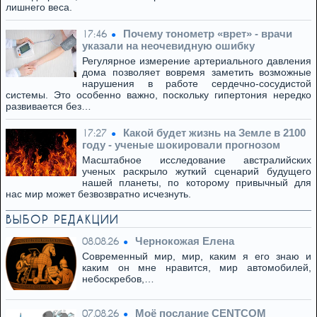
лишнего веса.
Почему тонометр «врет» - врачи
17:46
указали на неочевидную ошибку
Регулярное измерение артериального давления
дома позволяет вовремя заметить возможные
нарушения в работе сердечно-сосудистой
системы. Это особенно важно, поскольку гипертония нередко
развивается без…
Какой будет жизнь на Земле в 2100
17:27
году - ученые шокировали прогнозом
Масштабное исследование австралийских
ученых раскрыло жуткий сценарий будущего
нашей планеты, по которому привычный для
нас мир может безвозвратно исчезнуть.
ВЫБОР РЕДАКЦИИ
Чернокожая Елена
08.08.26
Современный мир, мир, каким я его знаю и
каким он мне нравится, мир автомобилей,
небоскребов,…
Моё послание CENTCOM
07.08.26