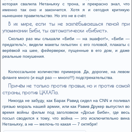
которая свалила Нетаньяху с трона, и прекрасно знал, что
именно так оно и закончится. Хотя я и сегодня критикую
нынешнее правительство. Но это не в счёт.
В их мире, если ты не захлёбываешься пеной при
упоминании Биби, ты автоматически «бибист».
Сколько раз мы слышали «Биби — на эшафот!», «Биби —
предатель!», видели макеты гильотин с его головой, плакаты с
верёвкой на шее, фейерверки, пущенные в его дом, и даже
реальные покушения.
Колоссальное количество примеров. Да, дорогие, на левом
фланге много (и ещё раз — много!!!) подстрекательства.
Причём не только против правых, но и против самой
страны, против ЦАХАЛа.
Никогда не забуду, как Барак Равид сидел на CNN и поливал
грязью мораль нашей армии, или как Равив Друкер выпустил во
время войны фильм под заголовком «Досье Биби», где весь
посыл сводился к тому, что война — это исключительно вина
Нетаньяху, а не — мелочь-то какая — 7 октября!