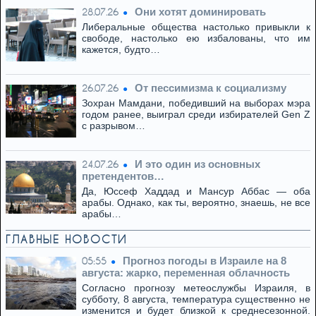
Они хотят доминировать
28.07.26
Либеральные общества настолько привыкли к
свободе, настолько ею избалованы, что им
кажется, будто…
От пессимизма к социализму
26.07.26
Зохран Мамдани, победивший на выборах мэра
годом ранее, выиграл среди избирателей Gen Z
с разрывом…
И это один из основных
24.07.26
претендентов…
Да, Юссеф Хаддад и Мансур Аббас — оба
арабы. Однако, как ты, вероятно, знаешь, не все
арабы…
ГЛАВНЫЕ НОВОСТИ
Прогноз погоды в Израиле на 8
05:55
августа: жарко, переменная облачность
Согласно прогнозу метеослужбы Израиля, в
субботу, 8 августа, температура существенно не
изменится и будет близкой к среднесезонной.