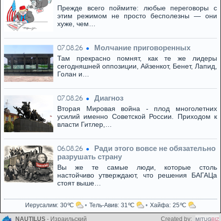
Прежде всего поймите: любые переговоры с
этим режимом не просто бесполезны — они
хуже, чем…
Молчание приговоренных
07.08.26
Там прекрасно помнят, как те же лидеры
сегодняшней оппозиции, Айзенкот, Бенет, Лапид,
Голан и…
Диагноз
07.08.26
Вторая Мировая война - плод многолетних
усилий именно Советской России. Приходом к
власти Гитлер,…
Ради этого вовсе не обязательно
06.08.26
разрушать страну
Вы же те самые люди, которые столь
настойчиво утверждают, что решения БАГАЦа
стоят выше…
Иерусалим
30
Тель-Авив
31
Хайфа
25
NAUTILUS
- Израильский
Created by: