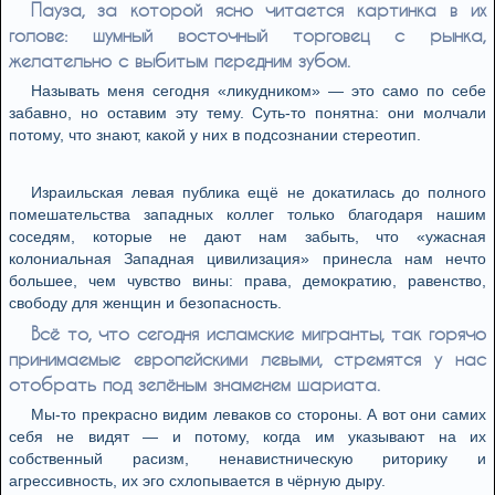
Пауза, за которой ясно читается картинка в их
голове: шумный восточный торговец с рынка,
желательно с выбитым передним зубом.
Называть меня сегодня «ликудником» — это само по себе
забавно, но оставим эту тему. Суть-то понятна: они молчали
потому, что знают, какой у них в подсознании стереотип.
Израильская левая публика ещё не докатилась до полного
помешательства западных коллег только благодаря нашим
соседям, которые не дают нам забыть, что «ужасная
колониальная Западная цивилизация» принесла нам нечто
большее, чем чувство вины: права, демократию, равенство,
свободу для женщин и безопасность.
Всё то, что сегодня исламские мигранты, так горячо
принимаемые европейскими левыми, стремятся у нас
отобрать под зелёным знаменем шариата.
Мы-то прекрасно видим леваков со стороны. А вот они самих
себя не видят — и потому, когда им указывают на их
собственный расизм, ненавистническую риторику и
агрессивность, их эго схлопывается в чёрную дыру.