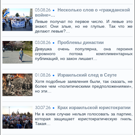
Несколько слов о «гражданской
05.08.26
войне»…
Левые получат по первое число. И левые это
знают. Они злые, но не глупые. Так что же
делают левые?…
Проблемы династии
03.08.26
Девушка очень популярна, она героиня
огромного потока комплиментарных
публикаций, но закон лишает…
Израильский след в Сеуте
01.08.26
Хотя подобные заявления были, так сказать, не
более чем «политическими предположениями»,
но эти…
Крах израильской юристократии
30.07.26
Ни в коем случае нельзя голосовать за партию,
которая защищает юристократическую гниль.
Такая…