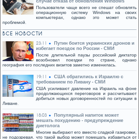
случае отказа от обновления Windows
Пользователи чаще всего не спешат обновлять
операционную систему Windows на своих
компьютерах, однако это может стать
проблемой.
ВСЕ НОВОСТИ
Путин боится украинских дронов и
23:11
избегает поездок по России - СМИ
После длительной паузы российский диктатор
возобновил поездки по стране, однако
география его последних визитов заметно изменилась.
США обратились к Израилю с
19:11
требованием по Ливану - СМИ
США усиливают давление на Израиль на фоне
продолжающихся переговоров и рассчитывают
добиться новых договоренностей по ситуации в
Ливане.
Популярный напиток может
18:03
мешать похудению - предупреждение
диетолога
Многие выбирают его вместо сладкой газировки,
не подозревая, что такой выбор может помешать избавиться от