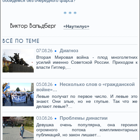
обойдёмся без очередного фарса?
* * *
Виктор Вальдберг
«Наутилус»
ВСЁ ПО ТЕМЕ
Диагноз
07.08.26
Вторая Мировая война - плод многолетних
усилий именно Советской России. Приходом к
власти Гитлер,…
Несколько слов о «гражданской
05.08.26
войне»…
Левые получат по первое число. И левые это
знают. Они злые, но не глупые. Так что же
делают левые?…
Проблемы династии
03.08.26
Девушка очень популярна, она героиня
огромного потока комплиментарных
публикаций, но закон лишает…