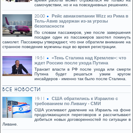
время работы может отражаться не только на
самочувствии, но и на повседневных решениях.
Рейс авиакомпании Wizz из Рима в
20:00
Тель-Авив задержан из-за угрозы
безопасности
По словам пассажиров, уже после завершения
посадки один из пассажиров захотел покинуть
самолет. Пассажиры утверждают, что они обратили внимание на
странное поведение мужчины еще во время регистрации.
«Тень Сталина над Кремлем»: что
19:51
ждет Россию после ухода Путина
Транзит власти в РФ после ухода или смерти
Путина будет решаться узким кругом
инсайдеров - именно так было после Сталина.
ВСЕ НОВОСТИ
США обратились к Израилю с
19:11
требованием по Ливану - СМИ
США усиливают давление на Израиль на фоне
продолжающихся переговоров и рассчитывают
добиться новых договоренностей по ситуации в
Ливане.