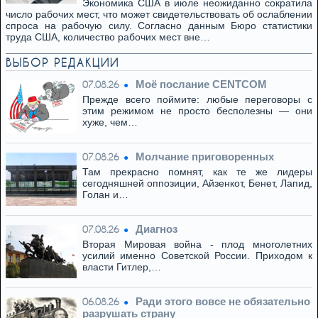
Экономика США в июле неожиданно сократила
число рабочих мест, что может свидетельствовать об ослаблении
спроса на рабочую силу. Согласно данным Бюро статистики
труда США, количество рабочих мест вне…
ВЫБОР РЕДАКЦИИ
Моё послание CENTCOM
07.08.26
Прежде всего поймите: любые переговоры с
этим режимом не просто бесполезны — они
хуже, чем…
Молчание приговоренных
07.08.26
Там прекрасно помнят, как те же лидеры
сегодняшней оппозиции, Айзенкот, Бенет, Лапид,
Голан и…
Диагноз
07.08.26
Вторая Мировая война - плод многолетних
усилий именно Советской России. Приходом к
власти Гитлер,…
Ради этого вовсе не обязательно
06.08.26
разрушать страну