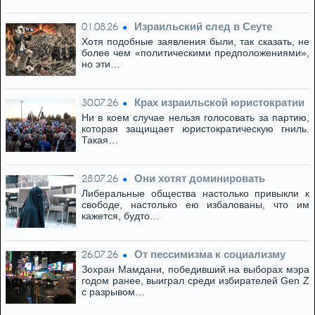
Израильский след в Сеуте
01.08.26
Хотя подобные заявления были, так сказать, не
более чем «политическими предположениями»,
но эти…
Крах израильской юристократии
30.07.26
Ни в коем случае нельзя голосовать за партию,
которая защищает юристократическую гниль.
Такая…
Они хотят доминировать
28.07.26
Либеральные общества настолько привыкли к
свободе, настолько ею избалованы, что им
кажется, будто…
От пессимизма к социализму
26.07.26
Зохран Мамдани, победивший на выборах мэра
годом ранее, выиграл среди избирателей Gen Z
с разрывом…