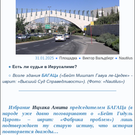
31.01.2025
Площадка
Виктор Вальдберг
Nautilus
Есть ли судьи в Иерусалиме?
Возле здания
БАГАЦа
(«Бейт Мишпат Гавуа ле-Цедек» -
иврит: «Высший Суд Справедливости»). (Фото: «Nautilus»)
Избрание
Ицхака Амита
председателем БАГАЦа (в
народе уже давно поговаривают о «Бейт Гидуль
Царот» – иврит: «Фабрика проблем») лишь
подтверждает ту старую истину, что история
повторяется дважды…