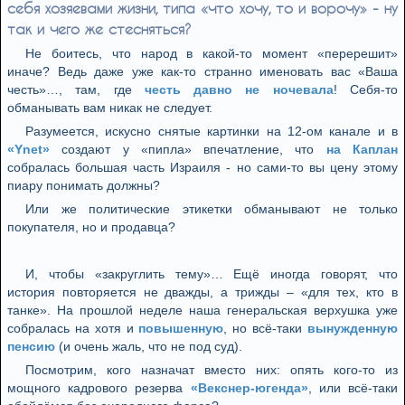
себя хозяевами жизни, типа «что хочу, то и ворочу» - ну
так и чего же стесняться?
Не боитесь, что народ в какой-то момент «перерешит»
иначе? Ведь даже уже как-то странно именовать вас «Ваша
честь»…, там, где
честь давно не ночевала
! Себя-то
обманывать вам никак не следует.
Разумеется, искусно снятые картинки на 12-ом канале и в
«Ynet»
создают у «пипла» впечатление, что
на Каплан
собралась большая часть Израиля - но сами-то вы цену этому
пиару понимать должны?
Или же политические этикетки обманывают не только
покупателя, но и продавца?
И, чтобы «закруглить тему»… Ещё иногда говорят, что
история повторяется не дважды, а трижды – «для тех, кто в
танке». На прошлой неделе наша генеральская верхушка уже
собралась на хотя и
повышенную
, но всё-таки
вынужденную
пенсию
(и очень жаль, что не под суд).
Посмотрим, кого назначат вместо них: опять кого-то из
мощного кадрового резерва
«Векснер-югенда»
, или всё-таки