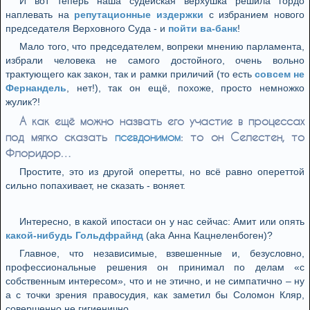
И вот теперь наша судейская верхушка решила гордо
наплевать на
репутационные издержки
с избранием нового
председателя Верховного Суда - и
пойти ва-банк
!
Мало того, что председателем, вопреки мнению парламента,
избрали человека не самого достойного, очень вольно
трактующего как закон, так и рамки приличий (то есть
совсем не
Фернандель
, нет!), так он ещё, похоже, просто немножко
жулик?!
А как ещё можно назвать его участие в процессах
под мягко сказать
псевдонимом
: то он Селестен, то
Флоридор…
Простите, это из другой оперетты, но всё равно опереттой
сильно попахивает, не сказать - воняет.
Интересно, в какой ипостаси он у нас сейчас: Амит или опять
какой-нибудь Гольдфрайнд
(aka Анна Кацнеленбоген)?
Главное, что независимые, взвешенные и, безусловно,
профессиональные решения он принимал по делам «с
собственным интересом», что и не этично, и не симпатично – ну
а с точки зрения правосудия, как заметил бы Соломон Кляр,
совершенно не гигиенично.