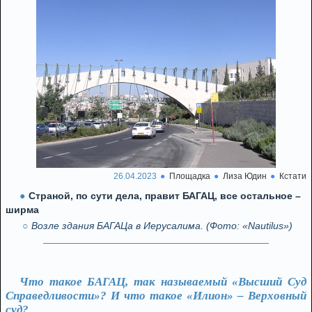
26.04.2023
Площадка
Лиза Юдин
Кстати
Страной, по сути дела, правит БАГАЦ, все остальное –
ширма
Возле здания БАГАЦа в Иерусалима. (Фото: «Nautilus»)
Что такое БАГАЦ, так называемый «Высший Суд
Справедливости»? И что такое «Илион» – Верховный
суд?