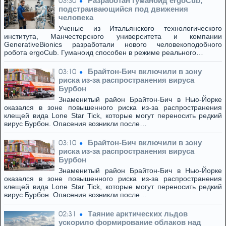
Разработан гуманоид ergoCub,
03:30
подстраивающийся под движения
человека
Ученые из Итальянского технологического
института, Манчестерского университета и компании
GenerativeBionics разработали нового человекоподобного
робота ergoCub. Гуманоид способен в режиме реального…
Брайтон-Бич включили в зону
03:10
риска из-за распространения вируса
Бурбон
Знаменитый район Брайтон-Бич в Нью-Йорке
оказался в зоне повышенного риска из-за распространения
клещей вида Lone Star Tick, которые могут переносить редкий
вирус Бурбон. Опасения возникли после…
Брайтон-Бич включили в зону
03:10
риска из-за распространения вируса
Бурбон
Знаменитый район Брайтон-Бич в Нью-Йорке
оказался в зоне повышенного риска из-за распространения
клещей вида Lone Star Tick, которые могут переносить редкий
вирус Бурбон. Опасения возникли после…
Таяние арктических льдов
02:31
ускорило формирование облаков над