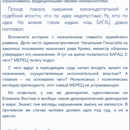
ограничиваясь традиционными своими обязанностями.
Проще говоря, смешение законодательной и
судебной власти, что по идее недопустимо. Ну, это по
идее. На всякие такие «идеи» наш БАГАЦ давно
наплевал.
Вспомните историю с назначением главного армейского
раввина. Дело чисто административное. Начальник Генштаба на
законных основаниях назначает рава Крима, министр обороны
утверждает это назначение. И тут на арене появляется БАГАЦ. С
чего? МЕРЕЦ телегу подал.
С чего вдруг в юрисдикцию суда начал входить запрет на
назначения, осуществляемые исполнительной властью? А
главное – на основании чего? Религиозных / политических
взглядов претендента, этот самый МЕРЕЦ не устраивающих.
Но позвольте, у нас же демократия, единственная на
Ближнем Востоке и вообще самая демократическая демократия
в мире. Значит, сии взгляды нарушением закона не являются. В
противном же случае человек должен идти под суд, а не в
кресло.