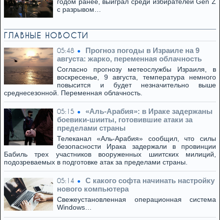
годом ранее, выиграл среди избирателей Gen Z
с разрывом…
ГЛАВНЫЕ НОВОСТИ
Прогноз погоды в Израиле на 9
05:48
августа: жарко, переменная облачность
Согласно прогнозу метеослужбы Израиля, в
воскресенье, 9 августа, температура немного
повысится и будет незначительно выше
среднесезонной. Переменная облачность.
«Аль-Арабия»: в Ираке задержаны
05:15
боевики-шииты, готовившие атаки за
пределами страны
Телеканал «Аль-Арабия» сообщил, что силы
безопасности Ирака задержали в провинции
Бабиль трех участников вооруженных шиитских милиций,
подозреваемых в подготовке атак за пределами страны.
С какого софта начинать настройку
05:14
нового компьютера
Свежеустановленная операционная система
Windows…