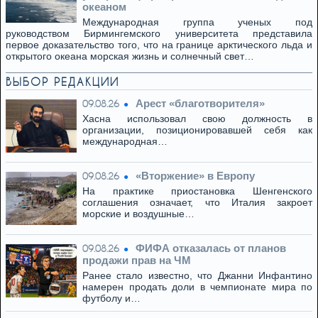
океаном
Международная группа ученых под
руководством Бирмингемского университета представила
первое доказательство того, что на границе арктического льда и
открытого океана морская жизнь и солнечный свет…
ВЫБОР РЕДАКЦИИ
Арест «благотворителя»
09.08.26
Хасна использовал свою должность в
организации, позиционировавшей себя как
международная…
«Вторжение» в Европу
09.08.26
На практике приостановка Шенгенского
соглашения означает, что Италия закроет
морские и воздушные…
ФИФА отказалась от планов
09.08.26
продажи прав на ЧМ
Ранее стало известно, что Джанни Инфантино
намерен продать доли в чемпионате мира по
футболу и…