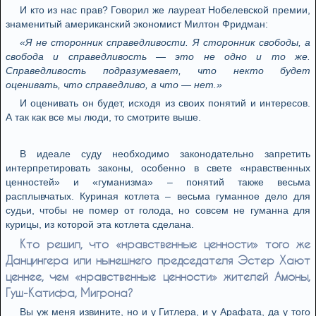
И кто из нас прав? Говорил же лауреат Нобелевской премии,
знаменитый американский экономист Милтон Фридман:
«Я не сторонник справедливости. Я сторонник свободы, а
свобода и справедливость — это не одно и то же.
Справедливость подразумевает, что некто будет
оценивать, что справедливо, а что — нет.»
И оценивать он будет, исходя из своих понятий и интересов.
А так как все мы люди, то смотрите выше.
В идеале суду необходимо законодательно запретить
интерпретировать законы, особенно в свете «нравственных
ценностей» и «гуманизма» – понятий также весьма
расплывчатых. Куриная котлета – весьма гуманное дело для
судьи, чтобы не помер от голода, но совсем не гуманна для
курицы, из которой эта котлета сделана.
Кто решил, что «нравственные ценности» того же
Данцингера или нынешнего председателя Эстер Хают
ценнее, чем «нравственные ценности» жителей Амоны,
Гуш-Катифа, Мигрона?
Вы уж меня извините, но и у Гитлера, и у Арафата, да у того