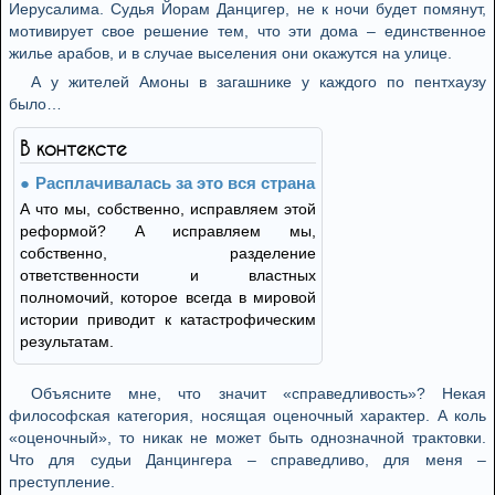
Иерусалима. Судья Йорам Данцигер, не к ночи будет помянут,
мотивирует свое решение тем, что эти дома – единственное
жилье арабов, и в случае выселения они окажутся на улице.
А у жителей Амоны в загашнике у каждого по пентхаузу
было…
В контексте
Расплачивалась за это вся страна
А что мы, собственно, исправляем этой
реформой? А исправляем мы,
собственно, разделение
ответственности и властных
полномочий, которое всегда в мировой
истории приводит к катастрофическим
результатам.
Объясните мне, что значит «справедливость»? Некая
философская категория, носящая оценочный характер. А коль
«оценочный», то никак не может быть однозначной трактовки.
Что для судьи Данцингера – справедливо, для меня –
преступление.