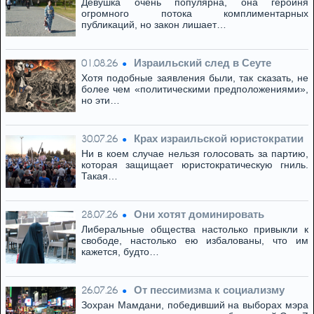
Девушка очень популярна, она героиня
огромного потока комплиментарных
публикаций, но закон лишает…
Израильский след в Сеуте
01.08.26
Хотя подобные заявления были, так сказать, не
более чем «политическими предположениями»,
но эти…
Крах израильской юристократии
30.07.26
Ни в коем случае нельзя голосовать за партию,
которая защищает юристократическую гниль.
Такая…
Они хотят доминировать
28.07.26
Либеральные общества настолько привыкли к
свободе, настолько ею избалованы, что им
кажется, будто…
От пессимизма к социализму
26.07.26
Зохран Мамдани, победивший на выборах мэра