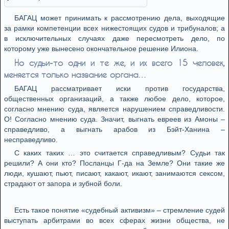
БАГАЦ может принимать к рассмотрению дела, выходящие
за рамки компетенции всех нижестоящих судов и трибуналов; а
в исключительных случаях даже пересмотреть дело, по
которому уже вынесено окончательное решение Илиона.
Но судьи-то одни и те же, и их всего 15 человек,
меняется только название органа…
БАГАЦ рассматривает иски против государства,
общественных организаций, а также любое дело, которое,
согласно мнению суда, является нарушением справедливости.
О! Согласно мнению суда. Значит, выгнать евреев из Амоны –
справедливо, а выгнать арабов из Бэйт-Ханина –
несправедливо.
С каких таких … это считается справедливым? Судьи так
решили? А они кто? Посланцы Г-да на Земле? Они такие же
люди, кушают, пьют, писают, какают, икают, занимаются сексом,
страдают от запора и зубной боли.
Есть такое понятие «судебный активизм» – стремление судей
выступать арбитрами во всех сферах жизни общества, не