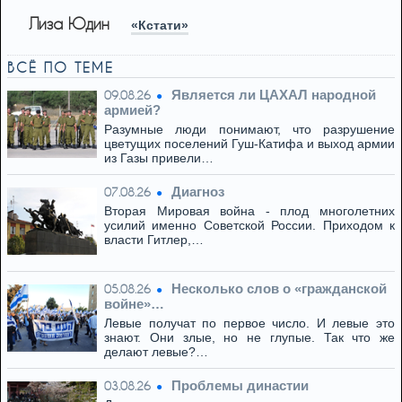
Лиза Юдин
«Кстати»
ВСЁ ПО ТЕМЕ
Является ли ЦАХАЛ народной
09.08.26
армией?
Разумные люди понимают, что разрушение
цветущих поселений Гуш-Катифа и выход армии
из Газы привели…
Диагноз
07.08.26
Вторая Мировая война - плод многолетних
усилий именно Советской России. Приходом к
власти Гитлер,…
Несколько слов о «гражданской
05.08.26
войне»…
Левые получат по первое число. И левые это
знают. Они злые, но не глупые. Так что же
делают левые?…
Проблемы династии
03.08.26