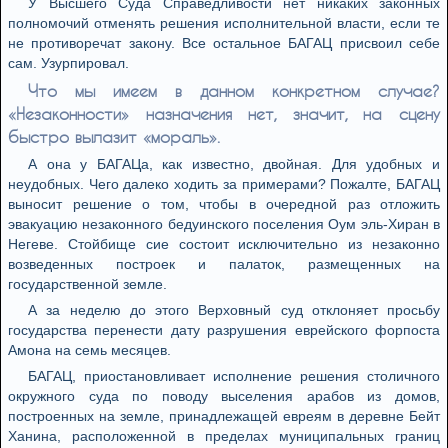
У Высшего Суда Справедливости нет никаких законных
полномочий отменять решения исполнительной власти, если те
не противоречат закону. Все остальное БАГАЦ присвоил себе
сам. Узурпировал.
Что мы имеем в данном конкретном случае?
«Незаконности» назначения нет, значит, на сцену
быстро вылазит «мораль».
А она у БАГАЦа, как известно, двойная. Для удобных и
неудобных. Чего далеко ходить за примерами? Пожалте, БАГАЦ
выносит решение о том, чтобы в очередной раз отложить
эвакуацию незаконного бедуинского поселения Оум эль-Хиран в
Негеве. Стойбище сие состоит исключительно из незаконно
возведенных построек и палаток, размещенных на
государственной земле.
А за неделю до этого Верховный суд отклоняет просьбу
государства перенести дату разрушения еврейского форпоста
Амона на семь месяцев.
БАГАЦ, приостановливает исполнение решения столичного
окружного суда по поводу выселения арабов из домов,
построенных на земле, принадлежащей евреям в деревне Бейт
Ханина, расположенной в пределах муниципальных границ