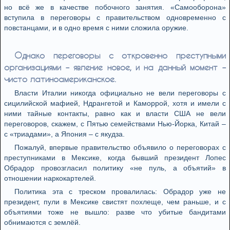
но всё же в качестве побочного занятия. «Самооборона»
вступила в переговоры с правительством одновременно с
повстанцами, и в одно время с ними сложила оружие.
Однако переговоры с откровенно преступными
организациями – явление новое, и на данный момент –
чисто латиноамериканское.
Власти Италии никогда официально не вели переговоры с
сицилийской мафией, Ндрангетой и Каморрой, хотя и имели с
ними тайные контакты, равно как и власти США не вели
переговоров, скажем, с Пятью семействами Нью-Йорка, Китай –
с «триадами», а Япония – с якудза.
Пожалуй, впервые правительство объявило о переговорах с
преступниками в Мексике, когда бывший президент Лопес
Обрадор провозгласил политику «не пуль, а объятий» в
отношении наркокартелей.
Политика эта с треском провалилась: Обрадор уже не
президент, пули в Мексике свистят похлеще, чем раньше, и с
объятиями тоже не вышло: разве что убитые бандитами
обнимаются с землёй.