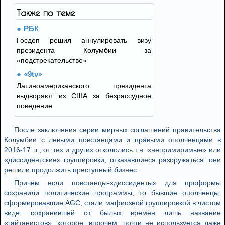
Также по теме
РБК
Госдеп решил аннулировать визу
президента Колумбии за
«подстрекательство»
«9tv»
Латиноамериканского президента
выдворяют из США за безрассудное
поведение
После заключения серии мирных соглашений правительства
Колумбии с левыми повстанцами и правыми ополченцами в
2016-17 гг., от тех и других откололись т.н. «непримиримые» или
«диссидентские» группировки, отказавшиеся разоружаться: они
решили продолжить преступный бизнес.
Причём если повстанцы-«диссиденты» для проформы
сохранили политические программы, то бывшие ополченцы,
сформировавшие AGC, стали мафиозной группировкой в чистом
виде, сохранившей от былых времён лишь название
«гайтанистов», которое, впрочем, почти не используется даже