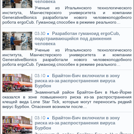
человека
Ученые из Итальянского технологического
института, Манчестерского университета и компании
GenerativeBionics разработали нового человекоподобного
робота ergoCub. Гуманоид способен в режиме реального…
Разработан гуманоид ergoCub,
03:30
подстраивающийся под движения
человека
Ученые из Итальянского технологического
института, Манчестерского университета и компании
GenerativeBionics разработали нового человекоподобного
робота ergoCub. Гуманоид способен в режиме реального…
Брайтон-Бич включили в зону
03:10
риска из-за распространения вируса
Бурбон
Знаменитый район Брайтон-Бич в Нью-Йорке
оказался в зоне повышенного риска из-за распространения
клещей вида Lone Star Tick, которые могут переносить редкий
вирус Бурбон. Опасения возникли после…
Брайтон-Бич включили в зону
03:10
риска из-за распространения вируса
Бурбон