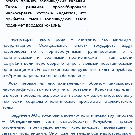
готово принять голливудский караван.
Такое решение пролоббировали
наркокартели, которые надеются, что
прибытие тысяч голливудских звёзд
поднимет продажи кокаина.
Переговоры такого рода – явление, как минимум,
неординарное. Официальные власти государств ведут
переговоры не с оргпреступными группировками, а с
политическими и военными противниками – так власти
Колумбии вели переговоры о мире с левыми повстанческими
организациями «Революционные вооружённые силы Колумбии»
и «Армия национального освобождения».
Хотя первая из них активнейшим образом занималась
наркотрафиком, за что получила прозвание «Красный картель»,
а вторая пробавлялась рэкетом и захватом заложников, всё же у
них были социально-политические программы марксистского
толка.
Предтечей AGC тоже была военно-политическая группировка
– Объединённые силы самообороны Колумбии, правое
ополчение, преимущественно крестьянское, воевавшее с
левыми повстанцами. Оно тоже не гнушалось наркотрафиком,