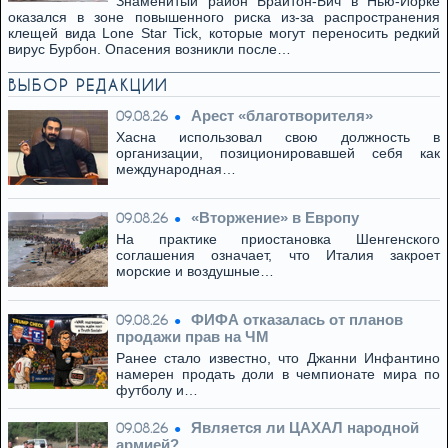
Знаменитый район Брайтон-Бич в Нью-Йорке
оказался в зоне повышенного риска из-за распространения
клещей вида Lone Star Tick, которые могут переносить редкий
вирус Бурбон. Опасения возникли после…
ВЫБОР РЕДАКЦИИ
Арест «благотворителя»
09.08.26
Хасна использовал свою должность в
организации, позиционировавшей себя как
международная…
«Вторжение» в Европу
09.08.26
На практике приостановка Шенгенского
соглашения означает, что Италия закроет
морские и воздушные…
ФИФА отказалась от планов
09.08.26
продажи прав на ЧМ
Ранее стало известно, что Джанни Инфантино
намерен продать доли в чемпионате мира по
футболу и…
Является ли ЦАХАЛ народной
09.08.26
армией?