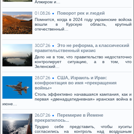
Алжиром и…
Поворот рек и людей
01.08.26
Помнится, когда в 2024 году украинские войска
вошли в Курскую область, крупный
отечественный…
Это не реформа, а классический
30.07.26
правительственный кризис
Дело не в том, что правительство недостаточно
контролирует ситуацию, а в том, что
Зеленский…
США, Израиль и Иран:
28.07.26
конфронтация во имя «прекращения
войны»
Столь эффективно начавшаяся кампания, как и
первая «двенадцатидневная» иранская война в
июне…
Перемирие в Йемене
26.07.26
прекратилось...
Трудно себе представить, чтобы хуситы
согласились на контроль над воздушным