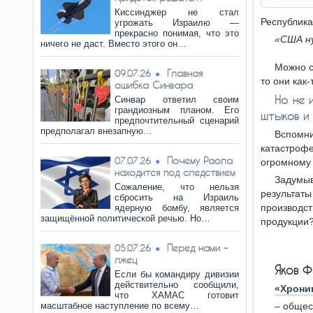
Киссинджер не стал
Республика
угрожать Израилю —
прекрасно понимая, что это
«США ну
ничего не даст. Вместо этого он…
Можно с
Главная
09.07.26
то они как
ошибка Синвара
Но не 
Синвар ответил своим
грандиозным планом. Его
штыков и
предпочтительный сценарий
предполагал внезапную…
Вспомни
катастрофе
Почему Раола
07.07.26
огромному
находится под следствием
Задумыв
Сожаление, что нельзя
результат
сбросить на Израиль
производст
ядерную бомбу, является
защищённой политической речью. Но…
продукции
Перед нами –
05.07.26
лжец
Яков 
Если бы командиру дивизии
действительно сообщили,
«Хрони
что ХАМАС готовит
масштабное наступление по всему…
– общес