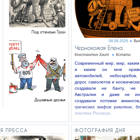
Под стенами Трои
08.08.2026
Вы
Чернокожая Елена
Константин Хаит
Кстати
Современный мир, мир, каким
и каким он мне нрави
автомобилей, небоскребов,
дорог, самолетов и космически
создавали не банту, не 
Австралии и даже не ин
Душевные друзья
создавали потомки викингов
греческих мифов римляне, б
земляки Ричарда…
Я ПРЕССА
ФОТОГРАФИЯ ДНЯ