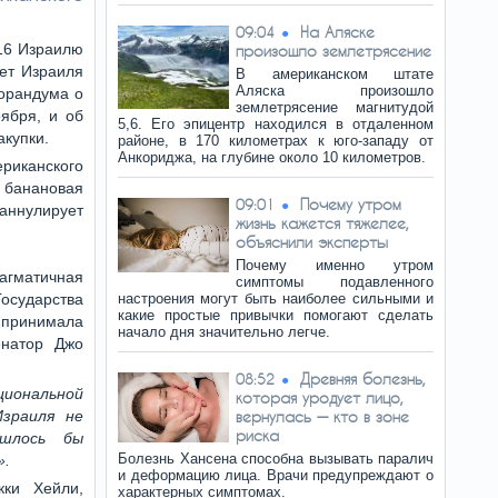
На Аляске
09:04
16 Израилю
произошло землетрясение
сет Израиля
В американском штате
Аляска произошло
морандума о
землетрясение магнитудой
ября, и об
5,6. Его эпицентр находился в отдаленном
купки.
районе, в 170 километрах к юго-западу от
Анкориджа, на глубине около 10 километров.
риканского
 банановая
Почему утром
09:01
аннулирует
жизнь кажется тяжелее,
объяснили эксперты
Почему именно утром
гматичная
симптомы подавленного
сударства
настроения могут быть наиболее сильными и
какие простые привычки помогают сделать
е принимала
начало дня значительно легче.
енатор Джо
Древняя болезнь,
08:52
ональной
которая уродует лицо,
зраиля не
вернулась — кто в зоне
риска
шлось бы
Болезнь Хансена способна вызывать паралич
».
и деформацию лица. Врачи предупреждают о
кки Хейли,
характерных симптомах.