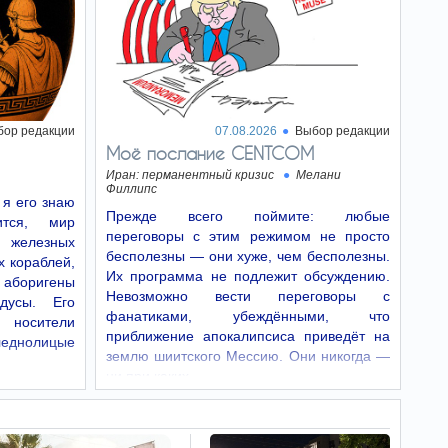
Симптомы деменции можно
заметить задолго до того, как невролог
поставит диагноз. И хоть лечения болезни
нет, ее ход можно замедлить и взять под
контроль.
Израильтян ждет
08:25
бор редакции
07.08.2026
Выбор редакции
повышение налогов из-за
Моё послание CENTCOM
решения Нетаниягу -
детали
Иран: перманентный кризис
Мелани
Филлипс
Биньямин Нетаниягу
 я его знаю
обратился к министерству финансов по
Прежде всего поймите: любые
тся, мир
поводу выделения дополнительных средств,
переговоры с этим режимом не просто
что может отразиться на израильтянах.
 железных
бесполезны — они хуже, чем бесполезны.
х кораблей,
Их программа не подлежит обсуждению.
РФ атаковала
аборигены
08:25
Невозможно вести переговоры с
Киев — есть жертвы,
дусы. Его
много разрушений (ФОТО,
фанатиками, убеждёнными, что
, носители
ВИДЕО)
приближение апокалипсиса приведёт на
леднолицые
В ночь на 8 августа
землю шиитского Мессию. Они никогда —
российская армия совершила очередной
ни при каких…
массированный комбинированный налет на
Киев, задействовав как волны ударных
дронов-камикадзе, так и скоростную
баллистику.