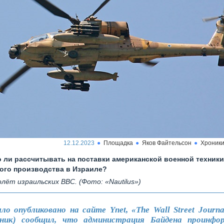
12.12.2023
Площадка
Яков Файтельсон
Хроник
 ли рассчитывать на поставки американской военной техники
ого производства в Израиле?
лёт израильских ВВС. (Фото: «Nautilus»)
ло опубликовано на сайте Ynet, «The Wall Street Journa
ьник) сообщил, что администрация Байдена проинфо