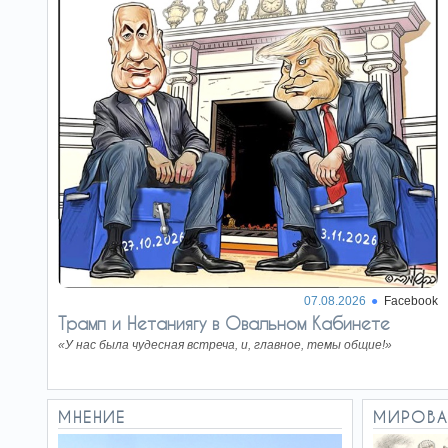
связана с ростом числа
детских браков». Это
описательное, нейтральное…
Несколько
26.06.26
слов о конфликте
интересов…
Председатель Верховного
суда Ицхак Амит. При
назначении в Верховный суд он подписал
соглашение о…
Сначала гей-
24.06.26
парад, а потом игра
Ни одна группа мира, будь
то женщины, геи,
афроамериканцы или члены
07.08.2026
Facebook
общества защиты зелёных…
Трамп и Нетаниягу в Овальном Кабинете
«У нас была чудесная встреча, и, главное, темы общие!»
«…И пачку
22.06.26
печенья»
Полномочия Красного
Креста по проверке условий
МНЕНИЕ
МИРОВА
содержания, согласно тем
самым Женевским конвенциям…