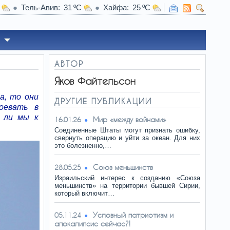
Тель-Авив
31
Хайфа
25
дан перешел в «Леганес»
АВТОР
Яков Файтельсон
а, то они
ДРУГИЕ ПУБЛИКАЦИИ
оевать в
я ли мы к
Мир «между войнами»
16.01.26
Соединенные Штаты могут признать ошибку,
свернуть операцию и уйти за океан. Для них
это болезненно,…
Союз меньшинств
28.05.25
Израильский интерес к созданию «Союза
меньшинств» на территории бывшей Сирии,
который включит…
Условный патриотизм и
05.11.24
апокалипсис сейчас?!