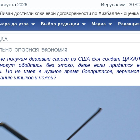
 августа 2026
Иерусалим
30
09:13
Лука Зи
чера до утра
Выбор редакции
Медиа
Редакция
ДКА
льно опасная экономия
не получим дешевые сапоги из США для солдат ЦАХАЛ
смогут обойтись без этого, даже если придется в
х. Но не имея в нужное время боеприпасов, вернемс
ванию штыков и ножей?