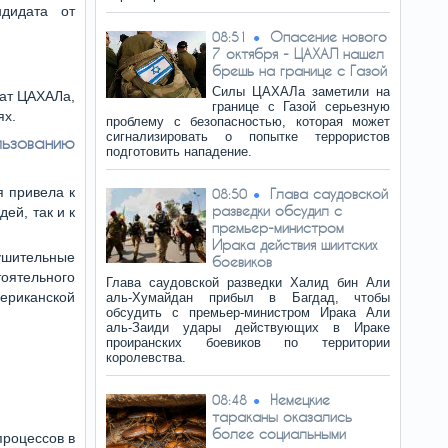
дидата от
Опасение нового
08:51
7 октября - ЦАХАЛ нашел
брешь на границе с Газой
Силы ЦАХАЛа заметили на
дат ЦАХАЛа,
границе с Газой серьезную
ях.
проблему с безопасностью, которая может
сигнализировать о попытке террористов
льзованию
подготовить нападение.
 привела к
Глава саудовской
08:50
разведки обсудил с
ей, так и к
премьер-министром
Ирака действия шиитских
ушительные
боевиков
оятельного
Глава саудовской разведки Халид бин Али
мериканской
аль-Хумайдан прибыл в Багдад, чтобы
обсудить с премьер-министром Ирака Али
аль-Заиди удары действующих в Ираке
проиранских боевиков по территории
королевства.
Немецкие
08:48
тараканы оказались
более социальными
процессов в