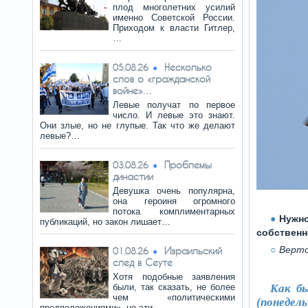
плод многолетних усилий
именно Советской России.
Приходом к власти Гитлер,
…
Несколько
05.08.26
слов о «гражданской
войне»…
Левые получат по первое
число. И левые это знают.
Они злые, но не глупые. Так что же делают
левые?…
Проблемы
03.08.26
династии
Девушка очень популярна,
она героиня огромного
потока комплиментарных
Нужно
публикаций, но закон лишает…
собственн
Верто
Израильский
01.08.26
след в Сеуте
Хотя подобные заявления
были, так сказать, не более
Как бы
чем «политическими
(понедел
предположениями», но эти…