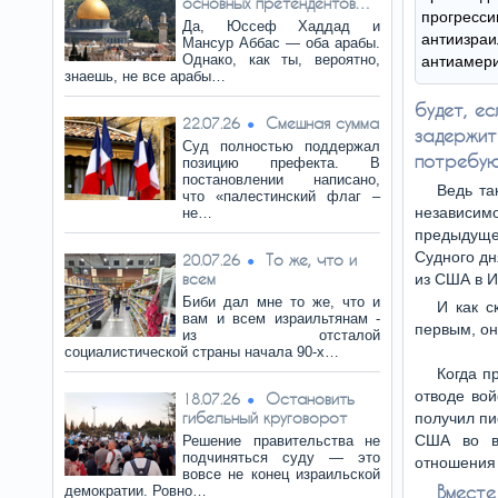
основных претендентов…
прогрес
Да, Юссеф Хаддад и
антии
Мансур Аббас — оба арабы.
Однако, как ты, вероятно,
антиамери
знаешь, не все арабы…
будет, е
Смешная сумма
22.07.26
задержит
Суд полностью поддержал
потребую
позицию префекта. В
постановлении написано,
Ведь та
что «палестинский флаг –
независим
не…
предыдуще
Судного дн
То же, что и
20.07.26
всем
из США в И
Биби дал мне то же, что и
И как с
вам и всем израильтянам -
первым, он
из отсталой
социалистической страны начала 90-х…
Когда п
отводе вой
Остановить
18.07.26
гибельный круговорот
получил пи
США во в
Решение правительства не
подчиняться суду — это
отношения 
вовсе не конец израильской
Вмест
демократии. Ровно…