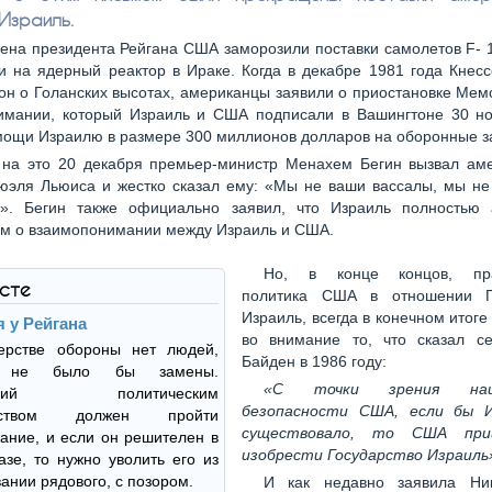
 Израиль.
ена президента Рейгана США заморозили поставки самолетов F- 
и на ядерный реактор в Ираке. Когда в декабре 1981 года Кнес
он о Голанских высотах, американцы заявили о приостановке Ме
имании, который Израиль и США подписали в Вашингтоне 30 но
ощи Израилю в размере 300 миллионов долларов на оборонные за
 на это 20 декабря премьер-министр Менахем Бегин вызвал аме
юэля Льюиса и жестко сказал ему: «Мы не ваши вассалы, мы не
а». Бегин также официально заявил, что Израиль полностью 
м о взаимопонимании между Израиль и США.
Но, в конце концов, пра
ксте
политика США в отношении Го
Израиль, всегда в конечном итог
я у Рейгана
во внимание то, что сказал с
ерстве обороны нет людей,
Байден в 1986 году:
м не было бы замены.
«С точки зрения наци
ающий политическим
безопасности США, если бы И
чеством должен пройти
существовало, то США при
ание, и если он решителен в
изобрести Государство Израиль
азе, то нужно уволить его из
вании рядового, с позором.
И как недавно заявила Ни