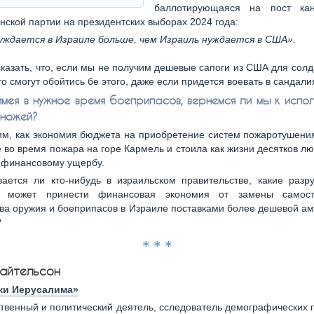
баллотирующаяся на пост кан
нской партии на президентских выборах 2024 года:
ждается в Израиле больше, чем Израиль нуждается в США».
казать, что, если мы не получим дешевые сапоги из США для сол
-то смогут обойтись бе этого, даже если придется воевать в сандали
имея в нужное время боеприпасов, вернемся ли мы к испо
 ножей?
м, как экономия бюджета на приобретение систем пожаротушения
 во время пожара на горе Кармель и стоила как жизни десятков люд
 финансовому ущербу.
ается ли кто-нибудь в израильском правительстве, какие разр
ы может принести финансовая экономия от замены самост
ва оружия и боеприпасов в Израиле поставками более дешевой а
?
* * *
Файтельсон
ки Иерусалима»
твенный и политический деятель, сследователь демографических 