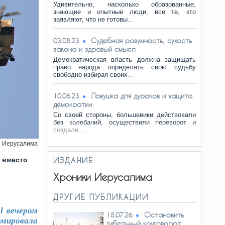
Удивительно, насколько образованные,
знающие и опытные люди, все те, кто
заявляют, что не готовы…
Судебная разумность, сухость
03.08.23
закона и здравый смысл
Демократическая власть должна защищать
право народа определять свою судьбу
свободно избирая своих…
Ловушка для дураков и защита
10.06.23
демократии
Со своей стороны, большевики действовали
без колебаний, осуществили переворот и
создали,…
и Иерусалима
 вместо
ИЗДАНИЕ
Хроники Иерусалима
ДРУГИЕ ПУБЛИКАЦИИ
l вечером
Остановить
18.07.26
рмировала
гибельный круговорот