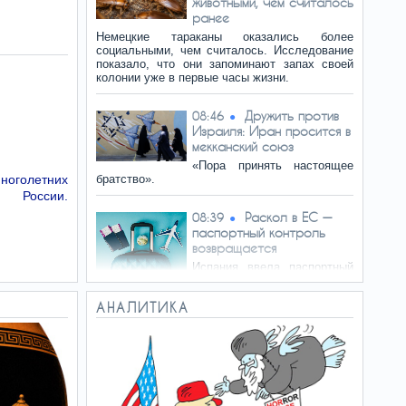
животными, чем считалось
ранее
Немецкие тараканы оказались более
социальными, чем считалось. Исследование
показало, что они запоминают запах своей
колонии уже в первые часы жизни.
Дружить против
08:46
Израиля: Иран просится в
мекканский союз
«Пора принять настоящее
многолетних
братство».
й России.
Раскол в ЕС —
08:39
паспортный контроль
возвращается
Испания ввела паспортный
контроль для всех
пассажиров, прибывающих из Италии, в ответ
АНАЛИТИКА
на аналогичные ограничения со стороны
Рима.
Как распознать
08:30
деменцию за годы до
диагноза, рассказали
ученые