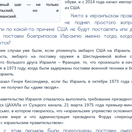
обуви, и с 2014 года начал импор
сивный шаг — не только
из США.
зраильский, но и
Никто в израильском прав
канский.
не поднял простого вопр
сли по какой-то причине США не будут поставлять или 
 поставки боеприпасов Израилю именно тогда, когд
тся?
кие случаи уже были, если упомянуть эмбарго США на Израиль 
ость, эмбарго на поставку оружия в Шестидневной войне 
го большого друга Израиля – Франции, то, что произошло в на
я в 1973 году, когда были задержаны поставки военной техники и 
зраиль.
казал Генри Киссинджер, если бы Израиль в октябре 1973 года 
 не получил бы «даже гвоздя».
равительство Израиля отказалось выполнить требование президен
ск ЦАХАЛа от Суэцкого канала, 21 марта 1975 года премьер-ми
сьмо, в котором говорилось, что «израильские упрямство осложни
сем мире и что администрация президента Форда «переоце
с израильским правительством».
е с этим письмом были прекращены поставки амери