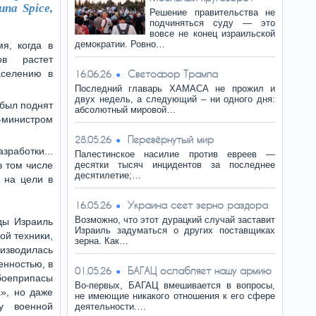
па Spice,
Решение правительства не
подчиняться суду — это
вовсе не конец израильской
демократии. Ровно…
я, когда в
ов растет
аселению в
Светофор Трампа
16.06.26
Последний главарь ХАМАСА не прожил и
двух недель, а следующий – ни одного дня:
 был поднят
абсолютный мировой…
-министром
Перевёрнутый мир
28.05.26
зработки...
Палестинское насилие против евреев —
в том числе
десятки тысяч инцидентов за последнее
десятилетие;…
 на цели в
Украина сеет зерно раздора
16.05.26
Возможно, что этот дурацкий случай заставит
оды Израиль
Израиль задуматься о других поставщиках
ой техники,
зерна. Как…
изводилась
нностью, в
БАГАЦ ослабляет нашу армию
01.05.26
боеприпасы
Во-первых, БАГАЦ вмешивается в вопросы,
», но даже
не имеющие никакого отношения к его сфере
у военной
деятельности.…