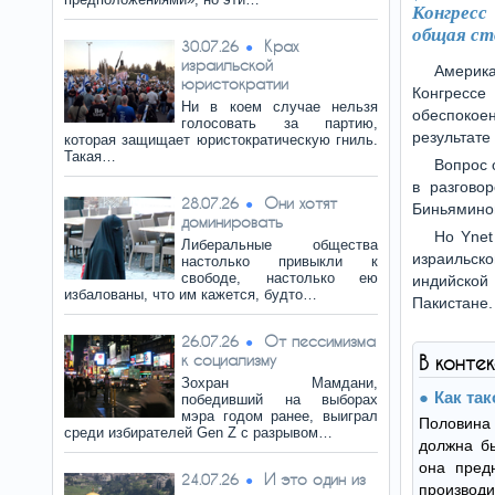
Конгресс
общая ст
Крах
30.07.26
израильской
Америка
юристократии
Конгресс
Ни в коем случае нельзя
обеспокое
голосовать за партию,
результате
которая защищает юристократическую гниль.
Такая…
Вопрос 
в разгово
Они хотят
28.07.26
Биньямино
доминировать
Но Ynet
Либеральные общества
израильско
настолько привыкли к
свободе, настолько ею
индийской
избалованы, что им кажется, будто…
Пакистане.
От пессимизма
26.07.26
к социализму
В конте
Зохран Мамдани,
Как та
победивший на выборах
мэра годом ранее, выиграл
Половина
среди избирателей Gen Z с разрывом…
должна б
она пред
И это один из
24.07.26
произв