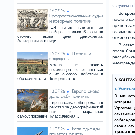
оружия в
16.07.26
Во врем
Профессиональные судьи
после атак
и коварные политики
принял зак
…Я готов платить за
взаимопон
выборы, сколько бы они ни
стоили. Такова цена демократии.
отмене пом
Альтернатива в виде…
В ответ
посла Сэм
Любить и
15.07.26
республик
защищать
меморанду
Можно не любить
поселенцев. Не соглашаться
с их образом действий и
образом мысли. Не верить в то,…
В конте
Учитьс
Европа снова
13.07.26
В минист
дала себя похитить
которы
Европа сама себя продала в
рабство за демографический
Угрож
патч и моральное
отказни
самоуспокоение. Классическая…
собеседов
своем отк
Если однажды
11.07.26
армии в з
придётся решать…