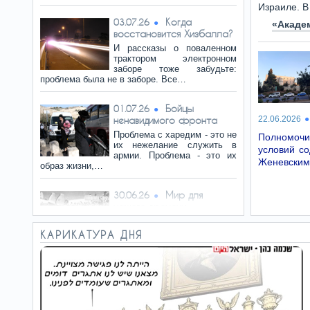
Израиле. В
Когда
03.07.26
«Акаде
восстановится Хизбалла?
И рассказы о поваленном
трактором электронном
заборе тоже забудьте:
проблема была не в заборе. Все…
Бойцы
01.07.26
ненавидимого фронта
22.06.2026
Проблема с харедим - это не
Полномочи
их нежелание служить в
условий с
армии. Проблема - это их
Женевским
образ жизни,…
Мир для
30.06.26
нашего времени
Назвать безоговорочную
капитуляцию Германии и
КАРИКАТУРА ДНЯ
Японии, а также две
ядерные бомбы, «своего рода…
Требовалось
28.06.26
нечто новое
Можно сказать: «Война