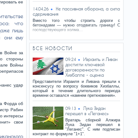
тировать ее
Не пассивная оборона, а сила
14.04.26
сдерживания
ительстве
Вместо того чтобы строить дороги с
оса: что
бетонадами — нужно отодвигать границу! С
даже лишь
господствующего холма…
а они ему
ВСЕ НОВОСТИ
в Войне за
со стороны
Израиль и Ливан
09:24
достигли ключевой
чале Войны
договоренности по
боеприпасов
Хизбалле - оценка
Представители Израиля и Ливана пришли к
нанес удар
консенсусу по вопросу боевиков Хизбаллы,
который в течение длительного периода
времени оставался «камнем преткновения».
та Форда об
Лука Зидан
09:13
нистр Рабин
перешел в «Леганес»
ло интересы
Вратарь сборной Алжира
нит» свои
Лука Зидан перешел в
"Леганес". С ним подписан
контракт по формуле "1+1".
канского