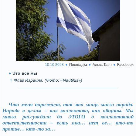
10.10.2023
Площадка
Алекс Тарн
Facebook
Это всё мы
Флаг Израиля. (Фото: «Nautilus»)
Что меня поражает, так это мощь моего народа.
Народа в целом – как коллектива, как общины. Мы
много рассуждали до ЭТОГО о коллективной
ответственности – есть она… нет ее… кто-то
против… кто-то за…