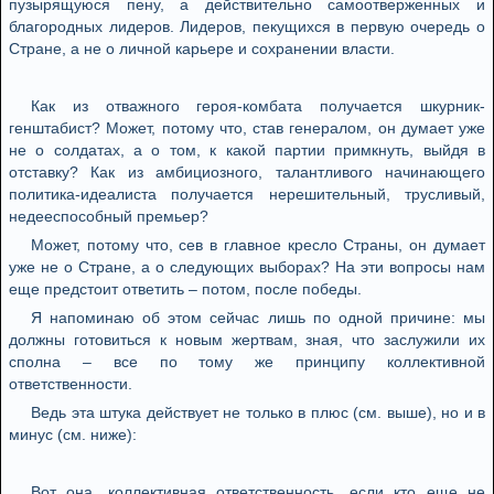
пузырящуюся пену, а действительно самоотверженных и
благородных лидеров. Лидеров, пекущихся в первую очередь о
Стране, а не о личной карьере и сохранении власти.
Как из отважного героя-комбата получается шкурник-
генштабист? Может, потому что, став генералом, он думает уже
не о солдатах, а о том, к какой партии примкнуть, выйдя в
отставку? Как из амбициозного, талантливого начинающего
политика-идеалиста получается нерешительный, трусливый,
недееспособный премьер?
Может, потому что, сев в главное кресло Страны, он думает
уже не о Стране, а о следующих выборах? На эти вопросы нам
еще предстоит ответить – потом, после победы.
Я напоминаю об этом сейчас лишь по одной причине: мы
должны готовиться к новым жертвам, зная, что заслужили их
сполна – все по тому же принципу коллективной
ответственности.
Ведь эта штука действует не только в плюс (см. выше), но и в
минус (см. ниже):
Вот она, коллективная ответственность, если кто еще не