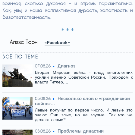
военная, сколько духовная – и впрямь поразительна.
Как, увы, и наша коллективная дурость, халатность и
безответственность.
* * *
Алекс Тарн
«Facebook»
ВСЁ ПО ТЕМЕ
Диагноз
07.08.26
Вторая Мировая война - плод многолетних
усилий именно Советской России. Приходом к
власти Гитлер,…
Несколько слов о «гражданской
05.08.26
войне»…
Левые получат по первое число. И левые это
знают. Они злые, но не глупые. Так что же
делают левые?…
Проблемы династии
03.08.26