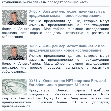
крупнейшие рыбы планеты проводят большую часть…
Альцгеймер может начинаться за
04:05
пределами мозга - новое исследование
Ученые представили данные, которые могут
изменить представление о происхождении
болезни Альцгеймера. Масштабное геномное исследование
показало, что первые процессы, связанные с развитием
заболевания,…
Альцгеймер может начинаться за
04:05
пределами мозга - новое исследование
Ученые представили данные, которые могут
изменить представление о происхождении
болезни Альцгеймера. Масштабное геномное исследование
показало, что первые процессы, связанные с развитием
заболевания,…
Основателя NFT-стартапа Few and
00:31
Far обвинили в растрате $10 млн
Прокуратура Южного округа Нью-Йорка
предъявила обвинения основателю NFT-
стартапа Few and Far Таджу Тарше. Следствие считает, что
предприниматель присвоил более 10 млн долларов,
привлеченных от…