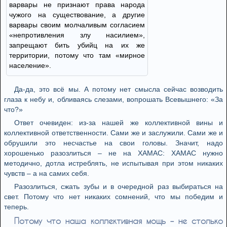
варвары не признают права народа
чужого на существование, а другие
варвары своим молчаливым согласием
«непротивления злу насилием»,
запрещают бить убийц на их же
территории, потому что там «мирное
население».
Да-да, это всё мы. А потому нет смысла сейчас возводить
глаза к небу и, обливаясь слезами, вопрошать Всевышнего: «За
что?»
Ответ очевиден: из-за нашей же коллективной вины и
коллективной ответственности. Сами же и заслужили. Сами же и
обрушили это несчастье на свои головы. Значит, надо
хорошенько разозлиться – не на ХАМАС: ХАМАС нужно
методично, дотла истреблять, не испытывая при этом никаких
чувств – а на самих себя.
Разозлиться, сжать зубы и в очередной раз выбираться на
свет. Потому что нет никаких сомнений, что мы победим и
теперь.
Потому что наша коллективная мощь – не столько