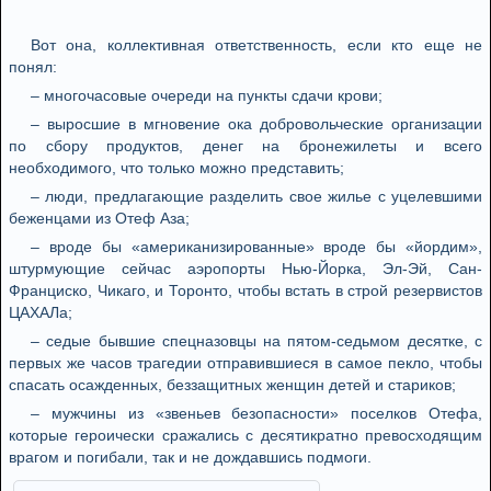
Вот она, коллективная ответственность, если кто еще не
понял:
– многочасовые очереди на пункты сдачи крови;
– выросшие в мгновение ока добровольческие организации
по сбору продуктов, денег на бронежилеты и всего
необходимого, что только можно представить;
– люди, предлагающие разделить свое жилье с уцелевшими
беженцами из Отеф Аза;
– вроде бы «американизированные» вроде бы «йордим»,
штурмующие сейчас аэропорты Нью-Йорка, Эл-Эй, Сан-
Франциско, Чикаго, и Торонто, чтобы встать в строй резервистов
ЦАХАЛа;
– седые бывшие спецназовцы на пятом-седьмом десятке, с
первых же часов трагедии отправившиеся в самое пекло, чтобы
спасать осажденных, беззащитных женщин детей и стариков;
– мужчины из «звеньев безопасности» поселков Отефа,
которые героически сражались с десятикратно превосходящим
врагом и погибали, так и не дождавшись подмоги.