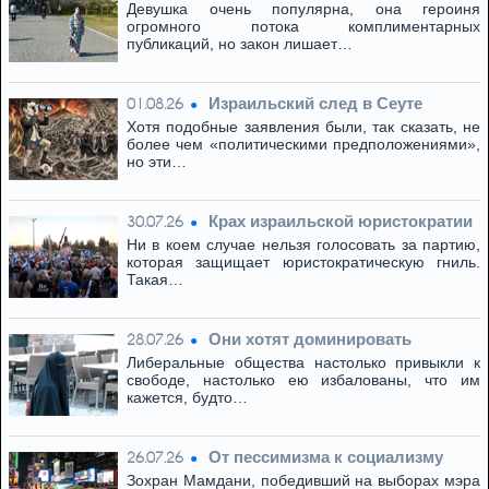
Девушка очень популярна, она героиня
огромного потока комплиментарных
публикаций, но закон лишает…
Израильский след в Сеуте
01.08.26
Хотя подобные заявления были, так сказать, не
более чем «политическими предположениями»,
но эти…
Крах израильской юристократии
30.07.26
Ни в коем случае нельзя голосовать за партию,
которая защищает юристократическую гниль.
Такая…
Они хотят доминировать
28.07.26
Либеральные общества настолько привыкли к
свободе, настолько ею избалованы, что им
кажется, будто…
От пессимизма к социализму
26.07.26
Зохран Мамдани, победивший на выборах мэра