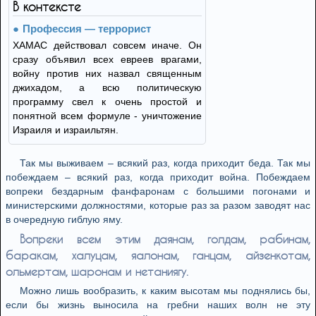
В контексте
Профессия — террорист
ХАМАС действовал совсем иначе. Он
сразу объявил всех евреев врагами,
войну против них назвал священным
джихадом, а всю политическую
программу свел к очень простой и
понятной всем формуле - уничтожение
Израиля и израильтян.
Так мы выживаем – всякий раз, когда приходит беда. Так мы
побеждаем – всякий раз, когда приходит война. Побеждаем
вопреки бездарным фанфаронам с большими погонами и
министерскими должностями, которые раз за разом заводят нас
в очередную гиблую яму.
Вопреки всем этим даянам, голдам, рабинам,
баракам, халуцам, яалонам, ганцам, айзенкотам,
ольмертам, шаронам и нетаниягу.
Можно лишь вообразить, к каким высотам мы поднялись бы,
если бы жизнь выносила на гребни наших волн не эту