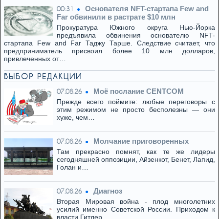
Основателя NFT-стартапа Few and
00:31
Far обвинили в растрате $10 млн
Прокуратура Южного округа Нью-Йорка
предъявила обвинения основателю NFT-
стартапа Few and Far Таджу Тарше. Следствие считает, что
предприниматель присвоил более 10 млн долларов,
привлеченных от…
ВЫБОР РЕДАКЦИИ
Моё послание CENTCOM
07.08.26
Прежде всего поймите: любые переговоры с
этим режимом не просто бесполезны — они
хуже, чем…
Молчание приговоренных
07.08.26
Там прекрасно помнят, как те же лидеры
сегодняшней оппозиции, Айзенкот, Бенет, Лапид,
Голан и…
Диагноз
07.08.26
Вторая Мировая война - плод многолетних
усилий именно Советской России. Приходом к
власти Гитлер,…