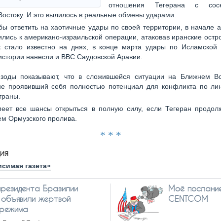
отношения Тегерана с сос
остоку. И это вылилось в реальные обмены ударами.
обы ответить на хаотичные удары по своей территории, в начале
лись к американо-израильской операции, атаковав иранские остр
к стало известно на днях, в конце марта удары по Исламской 
истории нанесли и ВВС Саудовской Аравии.
зоды показывают, что в сложившейся ситуации на Ближнем Во
не проявивший себя полностью потенциал для конфликта по ли
траны.
еет все шансы открыться в полную силу, если Тегеран продол
м Ормузского пролива.
* * *
ия
исимая газета»
президента Бразилии
Моё послани
 объявили жертвой
CENTCOM
 режима