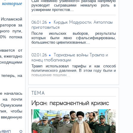
Сын «невинно убиенного» рахбара напрямую
 которые
руководит сыгравшими немалую роль в
усмирении протестов…
 Исламской
Кирдык Мадурости. Аятоллам
06.01.26
раторов за
приготовиться
ного пути,
После июльских выборов, результаты
90% потока
которых были явно сфальсифицированы,
большинство цивилизованных…
ивается от
Тарифные войны Трампа и
02.01.26
а, ежегодно
конец глобализации
проходящими
Трамп использовал тарифы и как способ
политического давления. В этом году были и
повышение пошлин…
 теперь, на
ТЕМА
не началась
 на почти
Иран: перманентный кризис
Ормузским
лия, чтобы
, введенную
ъявил о