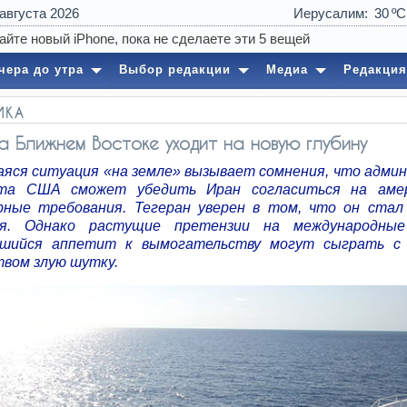
 августа 2026
Иерусалим
30
04:27
Весна 
чера до утра
Выбор редакции
Медиа
Редакция
ИКА
а Ближнем Востоке уходит на новую глубину
яся ситуация «на земле» вызывает сомнения, что адми
нта США сможет убедить Иран согласиться на амер
рные требования. Тегеран уверен в том, что он стал
ия. Однако растущие претензии на международны
вшийся аппетит к вымогательству могут сыграть с 
твом злую шутку.