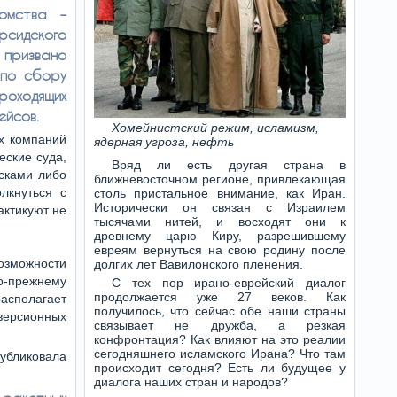
домства –
рсидского
извано
 по сбору
оходящих
ейсов.
Хомейнистский режим, исламизм,
х компаний
ядерная угроза, нефть
еские суда,
Вряд ли есть другая страна в
исками либо
ближневосточном регионе, привлекающая
лкнуться с
столь пристальное внимание, как Иран.
Исторически он связан с Израилем
актикуют не
тысячами нитей, и восходят они к
древнему царю Киру, разрешившему
евреям вернуться на свою родину после
зможности
долгих лет Вавилонского пленения.
по-прежнему
С тех пор ирано-еврейский диалог
продолжается уже 27 веков. Как
асполагает
получилось, что сейчас обе наши страны
версионных
связывает не дружба, а резкая
конфронтация? Как влияют на это реалии
сегодняшнего исламского Ирана? Что там
убликовала
происходит сегодня? Есть ли будущее у
диалога наших стран и народов?