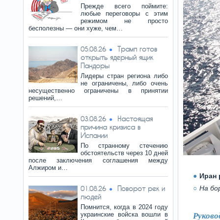
Прежде всего поймите:
любые переговоры с этим
режимом не просто
бесполезны — они хуже, чем…
Трамп готов
05.08.26
открыть ядерный ящик
Пандоры
Лидеры стран региона либо
не ограничены, либо очень
несущественно ограничены в принятии
решений,…
Настоящая
03.08.26
причина кризиса в
Испании
По странному стечению
обстоятельств через 10 дней
после заключения соглашения между
Алжиром и…
Иран 
Поворот рек и
На бо
01.08.26
людей
Помнится, когда в 2024 году
украинские войска вошли в
Руково