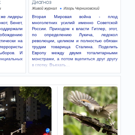
х
Диагноз
ремонта
Даже без кондиционера и дорогостоящего
ч
Живой журнал
Игорь Черниховский
ремонта можно сделать квартиру или дом
е же лидеры
Вторая Мировая война - плод
более комфортными в летний зной. Эксперты
советуют обратить внимание на текстиль,
кот, Бенет,
многолетних усилий именно Советской
освещение, вентиляцию и цветовую гамму…
поддержали
России. Приходом к власти Гитлер, этот,
бождению
по определению Лукича, ледокол
Прогноз погоды в
05:45
ктически на
революции, целиком и полностью обязан
Израиле на 7 августа:
террористы
трудам товарища Сталина. Поделить
спад жары, переменная
ыборов. И
Европу между двумя тоталитарными
облачность
циальных
монстрами, а потом вцепиться друг другу
Согласно прогнозу
метеослужбы Израиля, в пятницу, 7 августа,
в глотку. Въехать…
жара немного спадет, температура будет
близкой к среднесезонной. Переменная
облачность.
В США одобрили
05:31
первую мРНК-вакцину
против сезонного гриппа
Управление по санитарному
надзору за качеством пищевых продуктов и
медикаментов США (FDA) одобрило вакцину
mFlusiva компании Moderna для
профилактики сезонного гриппа у взрослых.
Препарат стал первой…