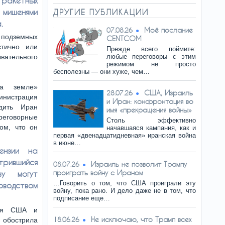
 ракетных
мишенями
ДРУГИЕ ПУБЛИКАЦИИ
.
Моё послание
07.08.26
% подземных
CENTCOM
стично или
Прежде всего поймите:
ывательного
любые переговоры с этим
режимом не просто
бесполезны — они хуже, чем…
на земле»
США, Израиль
28.07.26
нистрация
и Иран: конфронтация во
дить Иран
имя «прекращения войны»
реговорные
Столь эффективно
ом, что он
начавшаяся кампания, как и
первая «двенадцатидневная» иранская война
в июне…
ензии на
трившийся
Израиль не позволит Трампу
08.07.26
проиграть войну с Ираном
ву могут
…Говорить о том, что США проиграли эту
водством
войну, пока рано. И дело даже не в том, что
подписание еще…
аля США и
Не исключаю, что Трамп всех
18.06.26
бострила