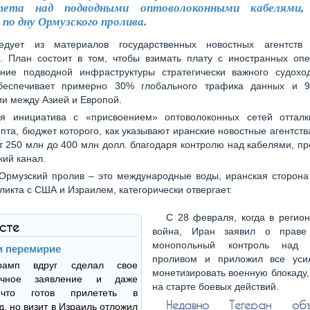
итета над подводными оптоволоконными кабелями,
по дну Ормузского пролива.
едует из материалов государственных новостных агентств
и. План состоит в том, чтобы взимать плату с иностранных опе
ание подводной инфраструктуры стратегически важного судоход
беспечивает примерно 30% глобального трафика данных и 
и между Азией и Европой.
ая инициатива с «присвоением» оптоволоконных сетей отталк
пта, бюджет которого, как указывают иранские новостные агентств
т 250 млн до 400 млн долл. благодаря контролю над кабелями, 
кий канал.
 Ормузский пролив – это международные воды, иранская сторона
икта с США и Израилем, категорически отвергает.
С 28 февраля, когда в регио
ксте
война, Иран заявил о праве
монопольный контроль над 
и перемирие
проливом и приложил все уси
рамп вдруг сделал свое
монетизировать военную блокаду
тичное заявление и даже
на старте боевых действий.
 что готов прилететь в
Недавно Тегеран об
, но визит в Израиль отложил