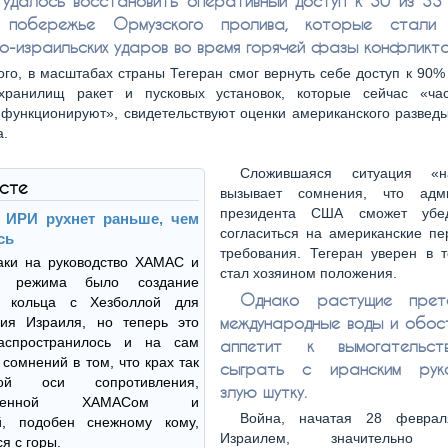
удалось восстановить оперативный доступ к 30 из 33
побережье Ормузского пролива, которые стали 
о-израильских ударов во время горячей фазы конфликта
ого, в масштабах страны Тегеран смог вернуть себе доступ к 90
хранилищ ракет и пусковых установок, которые сейчас «ча
функционируют», свидетельствуют оценки американского развед
а.
Сложившаяся ситуация «
ксте
вызывает сомнения, что адми
президента США сможет убе
 ИРИ рухнет раньше, чем
согласиться на американские пе
сь
требования. Тегеран уверен в т
аки на руководство ХАМАС и
стал хозяином положения.
го режима было создание
Однако растущие прет
о кольца с Хезболлой для
международные воды и обос
ния Израиля, но теперь это
аспространилось и на сам
аппетит к вымогательст
 сомнений в том, что крах так
сыграть с иранским руко
мой оси сопротивления,
злую шутку.
авленной ХАМАСом и
Война, начатая 28 февр
й, подобен снежному кому,
Израилем, значительно о
я с горы.