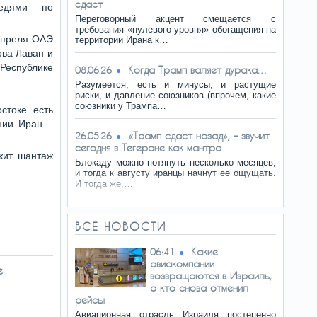
сдаст
едями по
Переговорный акцент смещается с
требования «нулевого уровня» обогащения на
 апреля ОАЭ
территории Ирана к…
ова Лаван и
Республике
Когда Трамп валяет дурака…
08.06.26
Разумеется, есть и минусы, и растущие
риски, и давление союзников (впрочем, какие
союзники у Трампа…
стоке есть
нии Иран –
«Трамп сдаст назад», – звучит
26.05.26
сегодня в Тегеране как мантра
жит шантаж
Блокаду можно потянуть несколько месяцев,
и тогда к августу иранцы начнут ее ощущать.
И тогда же,…
ВСЕ НОВОСТИ
Какие
06:41
авиакомпании
е
возвращаются в Израиль,
а кто снова отменил
рейсы
Авиационная отрасль Израиля постепенно