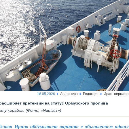
18.05.2026
Аналитика
Редакция
Иран: пермане
расширяет претензии на статус Ормузского пролива
рту корабля. (Фото: «Nautilus»)
дство Ирана обдумывает вариант с объявлением однос