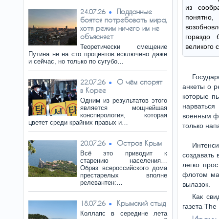
из сообр
Подданные
24.07.26
понятно
боятся потребовать мира,
возобно
хотя режим ничего им не
объясняет
гораздо 
великого 
Теоретически смещение
Путина не на сто процентов исключено даже
и сейчас, но только по сугубо…
Государ
О чём спорят
22.07.26
анкеты о р
в Корее
которые пы
Одним из результатов этого
нарваться
является мощнейшая
конспирология, которая
военным фл
цветет среди крайних правых и…
только нап
Остров Крым
20.07.26
Интенс
Всё это приводит к
создавать 
старению населения…
легко про
Образ всероссийского дома
флотом ма
престарелых вполне
релевантен:…
вылазок.
Как сви
Крымский стыд
18.07.26
газета The
Коллапс в середине лета