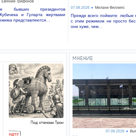
Евгений Трифонов
07.08.2026
Мелани Филлипс
ние бывших президентов
Кубичека и Гуларта жертвами
Прежде всего поймите: любые 
режима представляются…
с этим режимом не просто бе
они хуже, чем…
МНЕНИЕ
Под стенами Трои
07.08.2026
Вы