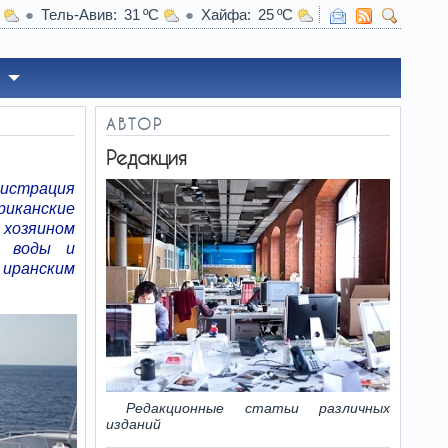
Тель-Авив
31
Хайфа
25
под ногами, зима над головой: загадки погоды на Марсе
АВТОР
Редакция
нистрация
иканские
 хозяином
е воды и
иранским
Редакционные статьи различных
изданий