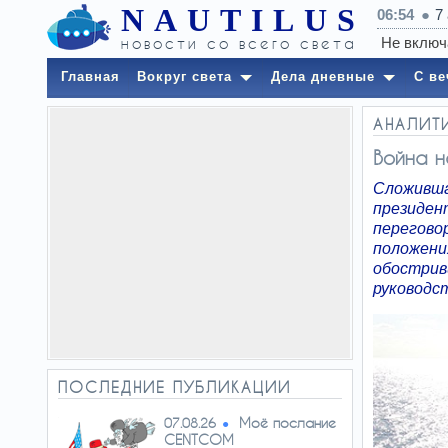
NAUTILUS
06:54
7
новости со всего света
Главная
Вокруг света
Дела дневные
С ве
АНАЛИТ
Война н
Сложивша
президе
перегово
положен
обостри
руководс
ПОСЛЕДНИЕ ПУБЛИКАЦИИ
Моё послание
07.08.26
CENTCOM