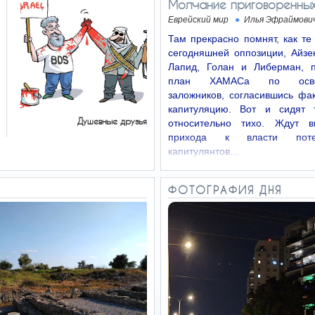
Молчание приговоренны
Еврейский мир
Илья Эфраймови
Там прекрасно помнят, как т
сегодняшней оппозиции, Айзен
Лапид, Голан и Либерман, 
план ХАМАСа по осво
заложников, согласившись фа
капитуляцию. Вот и сидят 
Душевные друзья
относительно тихо. Ждут в
прихода к власти потен
капитулянтов…
ФОТОГРАФИЯ ДНЯ