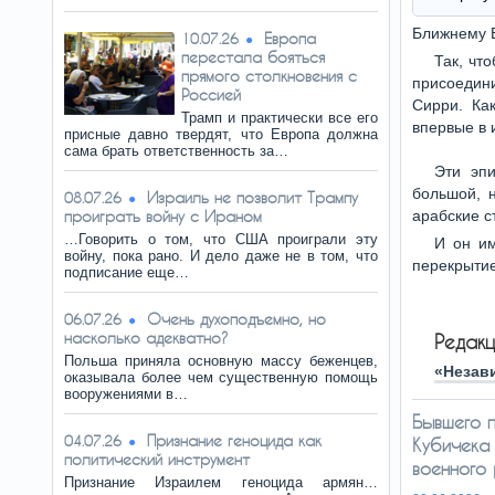
Ближнему В
Европа
10.07.26
перестала бояться
Так, чт
прямого столкновения с
присоедини
Россией
Сирри. Ка
Трамп и практически все его
впервые в 
присные давно твердят, что Европа должна
сама брать ответственность за…
Эти эпи
большой, 
Израиль не позволит Трампу
08.07.26
проиграть войну с Ираном
арабские с
…Говорить о том, что США проиграли эту
И он им
войну, пока рано. И дело даже не в том, что
перекрытие
подписание еще…
Очень духоподъемно, но
06.07.26
насколько адекватно?
Редакц
Польша приняла основную массу беженцев,
«Незав
оказывала более чем существенную помощь
вооружениями в…
Бывшего 
Признание геноцида как
04.07.26
Кубичека
политический инструмент
военного
Признание Израилем геноцида армян…