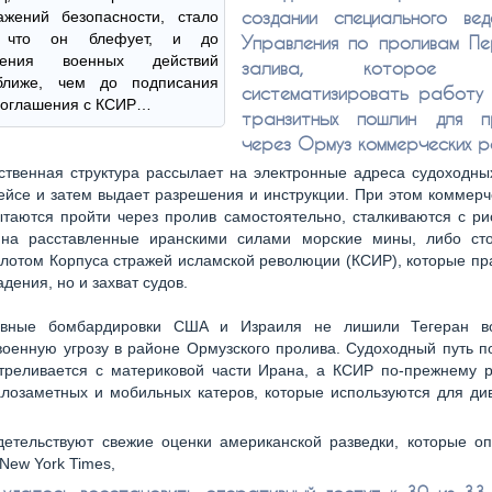
создании специального ве
ажений безопасности, стало
, что он блефует, и до
Управления по проливам Пе
вления военных действий
залива, которое пр
ближе, чем до подписания
систематизировать работу
соглашения с КСИР…
транзитных пошлин для пр
через Ормуз коммерческих р
ственная структура рассылает на электронные адреса судоходны
ейсе и затем выдает разрешения и инструкции. При этом коммерч
таются пройти через пролив самостоятельно, сталкиваются с р
 на расставленные иранскими силами морские мины, либо сто
отом Корпуса стражей исламской революции (КСИР), которые пр
адения, но и захват судов.
ивные бомбардировки США и Израиля не лишили Тегеран во
военную угрозу в районе Ормузского пролива. Судоходный путь 
стреливается с материковой части Ирана, а КСИР по-прежнему р
лозаметных и мобильных катеров, которые используются для ди
детельствуют свежие оценки американской разведки, которые оп
 New York Times,