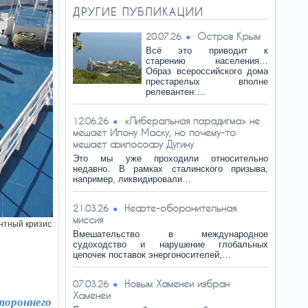
ДРУГИЕ ПУБЛИКАЦИИ
Остров Крым
20.07.26
Всё это приводит к
старению населения…
Образ всероссийского дома
престарелых вполне
релевантен:…
«Либеральная парадигма» не
12.06.26
мешает Илону Маску, но почему-то
мешает философу Дугину
Это мы уже проходили относительно
недавно. В рамках сталинского призыва,
например, ликвидировали…
Нефте-оборонительная
21.03.26
миссия
нтный кризис
Вмешательство в международное
судоходство и нарушение глобальных
цепочек поставок энергоносителей,…
Новым Хаменеи избран
07.03.26
Хаменеи
тороннего