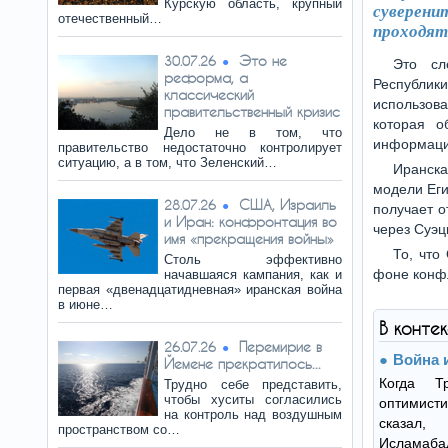
Курскую область, крупный
суверен
отечественный…
проходят 
Это не
30.07.26
Это сл
реформа, а
Республик
классический
использов
правительственный кризис
которая о
Дело не в том, что
информаци
правительство недостаточно контролирует
ситуацию, а в том, что Зеленский…
Иранск
модели Еги
США, Израиль
28.07.26
получает о
и Иран: конфронтация во
через Суэц
имя «прекращения войны»
То, что
Столь эффективно
фоне конфл
начавшаяся кампания, как и
первая «двенадцатидневная» иранская война
в июне…
В конте
Перемирие в
26.07.26
Война 
Йемене прекратилось...
Когда Т
Трудно себе представить,
чтобы хуситы согласились
оптимис
на контроль над воздушным
сказал,
пространством со…
Исламабад