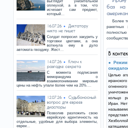
Ирану 
выглядит унизительной
оплеухой, а в том, что
баз на 
исчезает сам предмет,
американ
который…
Более т
Диктатору
16.07.26
ракетных 
никто не пишет
полностью 
Солдат попросил закурить у
сообществ
торговки цветами, а она
воткнула ему в дуло
автомата гвоздику. Жест…
В конте
Ключ к
14.07.26
Режим
разгадке секрета
ожидало
С момента подписания
Целью ат
меморандума о
иранско
взаимопонимании мировые
цены на нефть упали более чем на 20%.…
огненног
уничтоже
Судьбоносный
12.07.26
кольцо р
вопрос для евреев
Иран. Нет
диаспоры
называе
Позволив разложить свою
предст
еврейскую идентичность на
Хезболло
отдельные, удобные для выбора элементы,
евреи…
катящемус